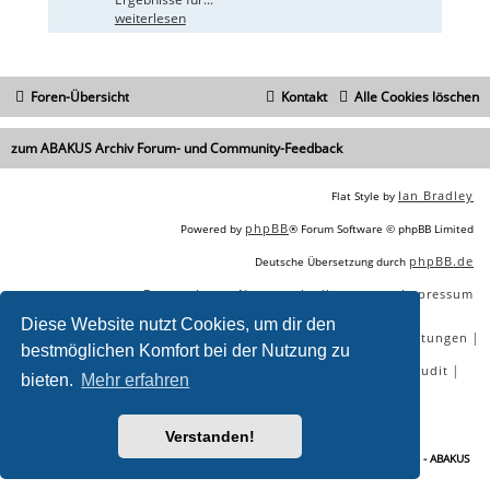
weiterlesen
Foren-Übersicht
Kontakt
Alle Cookies löschen
zum ABAKUS Archiv Forum- und Community-Feedback
Ian Bradley
Flat Style by
phpBB
Powered by
® Forum Software © phpBB Limited
phpBB.de
Deutsche Übersetzung durch
Datenschutz
Nutzungsbedingungen
Impressum
|
|
Diese Website nutzt Cookies, um dir den
|
|
|
|
SEO Agentur
SEO Blog
SEO Online Tools
SEO Dienstleistungen
bestmöglichen Komfort bei der Nutzung zu
|
|
|
|
SEO Workshops
SEO Beratung
Backlinks kaufen
SEO Audit
bieten.
Mehr erfahren
|
SEO Tools gratis
SEO-Konkurrenzanalyse
Verstanden!
Sie lesen gerade:
Eure Meinung zu Kategorie-Änderungen im Forum - Seite 2 - ABAKUS