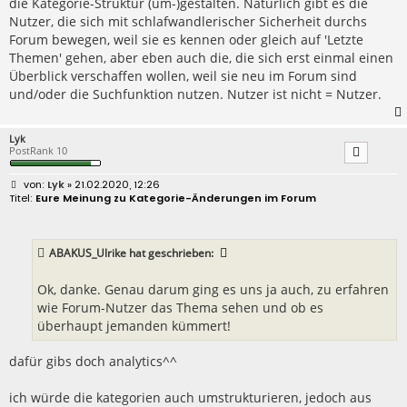
die Kategorie-Struktur (um-)gestalten. Natürlich gibt es die
Nutzer, die sich mit schlafwandlerischer Sicherheit durchs
Forum bewegen, weil sie es kennen oder gleich auf 'Letzte
Themen' gehen, aber eben auch die, die sich erst einmal einen
Überblick verschaffen wollen, weil sie neu im Forum sind
und/oder die Suchfunktion nutzen. Nutzer ist nicht = Nutzer.
Lyk
PostRank 10
B
Lyk
» 21.02.2020, 12:26
e
Eure Meinung zu Kategorie-Änderungen im Forum
i
t
r
a
ABAKUS_Ulrike
hat geschrieben:
g
Ok, danke. Genau darum ging es uns ja auch, zu erfahren
wie Forum-Nutzer das Thema sehen und ob es
überhaupt jemanden kümmert!
dafür gibs doch analytics^^
ich würde die kategorien auch umstrukturieren, jedoch aus