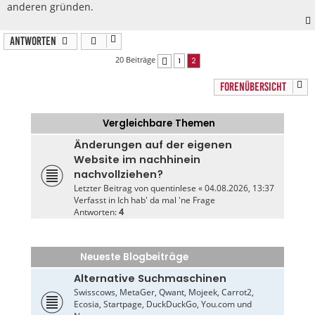
anderen gründen.
Antworten
20 Beiträge
1
2
Vorherige
FORENÜBERSICHT
Vergleichbare Themen
Änderungen auf der eigenen
Website im nachhinein
nachvollziehen?
Letzter Beitrag von
quentinlese
«
04.08.2026, 13:37
Verfasst in
Ich hab' da mal 'ne Frage
Antworten:
4
Neueste Blogbeiträge
Alternative Suchmaschinen
Swisscows, MetaGer, Qwant, Mojeek, Carrot2,
Ecosia, Startpage, DuckDuckGo, You.com und