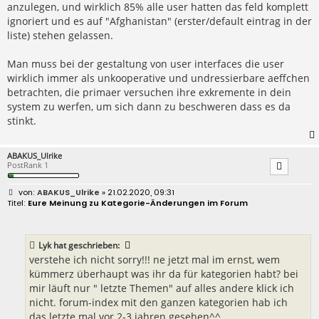
anzulegen, und wirklich 85% alle user hatten das feld komplett
ignoriert und es auf "Afghanistan" (erster/default eintrag in der
liste) stehen gelassen.
Man muss bei der gestaltung von user interfaces die user
wirklich immer als unkooperative und undressierbare aeffchen
betrachten, die primaer versuchen ihre exkremente in dein
system zu werfen, um sich dann zu beschweren dass es da
stinkt.
ABAKUS_Ulrike
PostRank 1
B
ABAKUS_Ulrike
» 21.02.2020, 09:31
e
Eure Meinung zu Kategorie-Änderungen im Forum
i
t
r
a
Lyk
hat geschrieben:
g
verstehe ich nicht sorry!!! ne jetzt mal im ernst, wem
kümmerz überhaupt was ihr da für kategorien habt? bei
mir läuft nur " letzte Themen" auf alles andere klick ich
nicht. forum-index mit den ganzen kategorien hab ich
das letzte mal vor 2-3 jahren gesehen^^