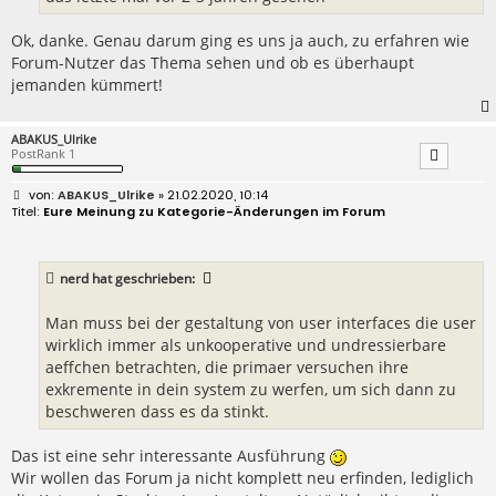
Ok, danke. Genau darum ging es uns ja auch, zu erfahren wie
Forum-Nutzer das Thema sehen und ob es überhaupt
jemanden kümmert!
ABAKUS_Ulrike
PostRank 1
B
ABAKUS_Ulrike
» 21.02.2020, 10:14
e
Eure Meinung zu Kategorie-Änderungen im Forum
i
t
r
a
nerd
hat geschrieben:
g
Man muss bei der gestaltung von user interfaces die user
wirklich immer als unkooperative und undressierbare
aeffchen betrachten, die primaer versuchen ihre
exkremente in dein system zu werfen, um sich dann zu
beschweren dass es da stinkt.
Das ist eine sehr interessante Ausführung
Wir wollen das Forum ja nicht komplett neu erfinden, lediglich