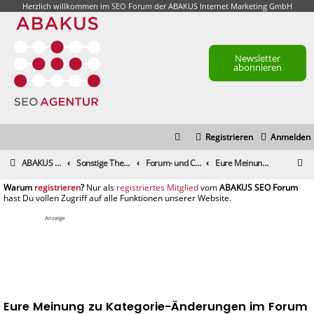
Herzlich willkommen im
SEO Forum
der ABAKUS Internet Marketing GmbH
Newsletter
abonnieren
Registrieren
Anmelden
S
ABAKUS Foren-Übersicht
Sonstige Themen
Forum- und Community-Feedback
Eure Meinung zu Kategorie-Änderungen im Forum
u
registrieren
registriertes Mitglied
c
h
Anzeige
e
Eure Meinung zu Kategorie-Änderungen im Forum