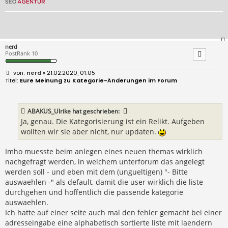
nerd
PostRank 10
B
nerd
» 21.02.2020, 01:05
e
Eure Meinung zu Kategorie-Änderungen im Forum
i
t
r
a
ABAKUS_Ulrike
hat geschrieben:
g
Ja, genau. Die Kategorisierung ist ein Relikt. Aufgeben
wollten wir sie aber nicht, nur updaten.
Imho muesste beim anlegen eines neuen themas wirklich
nachgefragt werden, in welchem unterforum das angelegt
werden soll - und eben mit dem (ungueltigen) "- Bitte
auswaehlen -" als default, damit die user wirklich die liste
durchgehen und hoffentlich die passende kategorie
auswaehlen.
Ich hatte auf einer seite auch mal den fehler gemacht bei einer
adresseingabe eine alphabetisch sortierte liste mit laendern