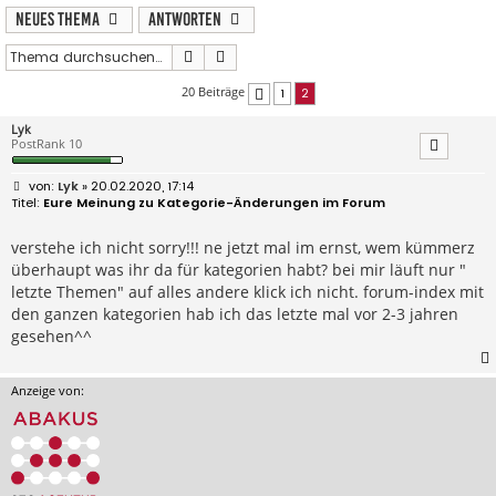
Neues Thema
Antworten
Suche
Erweiterte Suche
20 Beiträge
1
2
Vorherige
Lyk
PostRank 10
B
Lyk
» 20.02.2020, 17:14
e
Eure Meinung zu Kategorie-Änderungen im Forum
i
t
r
verstehe ich nicht sorry!!! ne jetzt mal im ernst, wem kümmerz
a
überhaupt was ihr da für kategorien habt? bei mir läuft nur "
g
letzte Themen" auf alles andere klick ich nicht. forum-index mit
den ganzen kategorien hab ich das letzte mal vor 2-3 jahren
gesehen^^
Anzeige von: