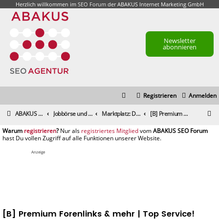
Herzlich willkommen im
SEO Forum
der ABAKUS Internet Marketing GmbH
Newsletter
abonnieren
Registrieren
Anmelden
S
ABAKUS Foren-Übersicht
Jobbörse und Marktplatz
Marktplatz: Dienstleistungen
[B] Premium Forenlinks & mehr | Top Service! Auch für Agenturen!
u
registrieren
registriertes Mitglied
c
h
Anzeige
e
[B] Premium Forenlinks & mehr | Top Service!