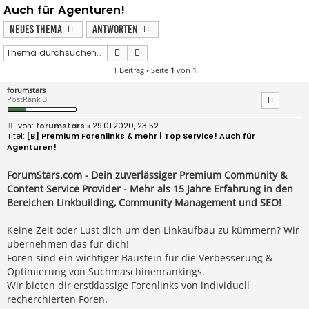
Auch für Agenturen!
Neues Thema
Antworten
Suche
Erweiterte Suche
1 Beitrag • Seite
1
von
1
forumstars
PostRank 3
B
forumstars
» 29.01.2020, 23:52
e
[B] Premium Forenlinks & mehr | Top Service! Auch für
i
Agenturen!
t
r
a
ForumStars.com - Dein zuverlässiger Premium Community &
g
Content Service Provider - Mehr als 15 Jahre Erfahrung in den
Bereichen Linkbuilding, Community Management und SEO!
Keine Zeit oder Lust dich um den Linkaufbau zu kümmern? Wir
übernehmen das für dich!
Foren sind ein wichtiger Baustein für die Verbesserung &
Optimierung von Suchmaschinenrankings.
Wir bieten dir erstklassige Forenlinks von individuell
recherchierten Foren.