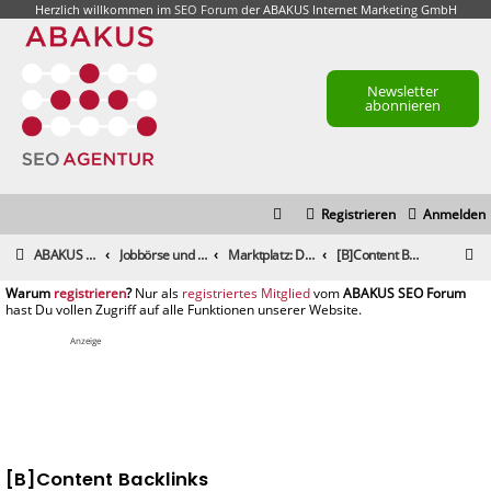
Herzlich willkommen im
SEO Forum
der ABAKUS Internet Marketing GmbH
Newsletter
abonnieren
Registrieren
Anmelden
S
ABAKUS Foren-Übersicht
Jobbörse und Marktplatz
Marktplatz: Dienstleistungen
[B]Content Backlinks
u
registrieren
registriertes Mitglied
c
h
Anzeige
e
[B]Content Backlinks