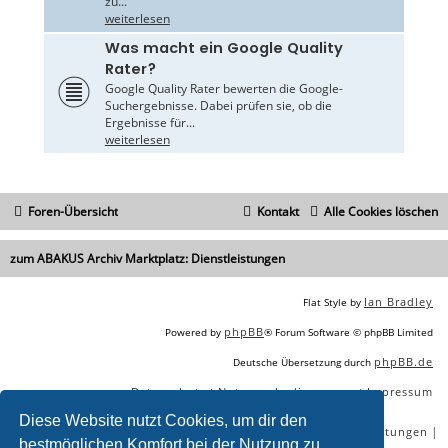
zu...
weiterlesen
Was macht ein Google Quality
Rater?
Google Quality Rater bewerten die Google-
Suchergebnisse. Dabei prüfen sie, ob die
Ergebnisse für...
weiterlesen
Foren-Übersicht
Kontakt
Alle Cookies löschen
zum ABAKUS Archiv Marktplatz: Dienstleistungen
Ian Bradley
Flat Style by
phpBB
Powered by
® Forum Software © phpBB Limited
phpBB.de
Deutsche Übersetzung durch
Datenschutz
Nutzungsbedingungen
Impressum
|
|
Diese Website nutzt Cookies, um dir den
|
|
|
|
SEO Agentur
SEO Blog
SEO Online Tools
SEO Dienstleistungen
bestmöglichen Komfort bei der Nutzung zu