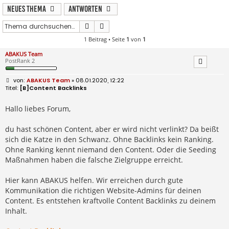
Neues Thema
Antworten
Suche
Erweiterte Suche
1 Beitrag • Seite
1
von
1
ABAKUS Team
PostRank 2
B
ABAKUS Team
» 08.01.2020, 12:22
e
[B]Content Backlinks
i
t
r
Hallo liebes Forum,
a
g
du hast schönen Content, aber er wird nicht verlinkt? Da beißt
sich die Katze in den Schwanz. Ohne Backlinks kein Ranking.
Ohne Ranking kennt niemand den Content. Oder die Seeding
Maßnahmen haben die falsche Zielgruppe erreicht.
Hier kann ABAKUS helfen. Wir erreichen durch gute
Kommunikation die richtigen Website-Admins für deinen
Content. Es entstehen kraftvolle Content Backlinks zu deinem
Inhalt.