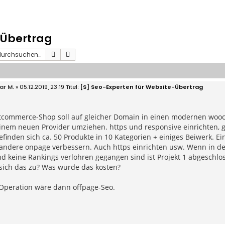
-Übertrag
Suche
Erweiterte Suche
ar M.
» 05.12.2019, 23:19
[S] Seo-Experten für Website-Übertrag
 xtcommerce-Shop soll auf gleicher Domain in einen modernen w
 einem neuen Provider umziehen. https und responsive einrichten,
finden sich ca. 50 Produkte in 10 Kategorien + einiges Beiwerk. E
 andere onpage verbessern. Auch https einrichten usw. Wenn in de
 keine Rankings verlohren gegangen sind ist Projekt 1 abgeschlo
 sich das zu? Was würde das kosten?
 Operation wäre dann offpage-Seo.