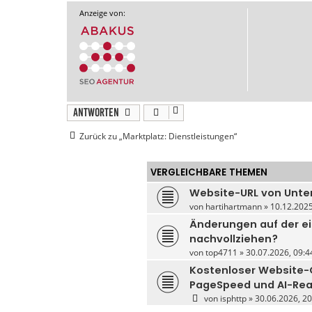
Anzeige von:
Antworten
Zurück zu „Marktplatz: Dienstleistungen“
VERGLEICHBARE THEMEN
Website-URL von Unter
von
hartihartmann
» 10.12.2025
Änderungen auf der e
nachvollziehen?
von
top4711
» 30.07.2026, 09:4
Kostenloser Website-C
PageSpeed und AI-Re
von
isphttp
» 30.06.2026, 20