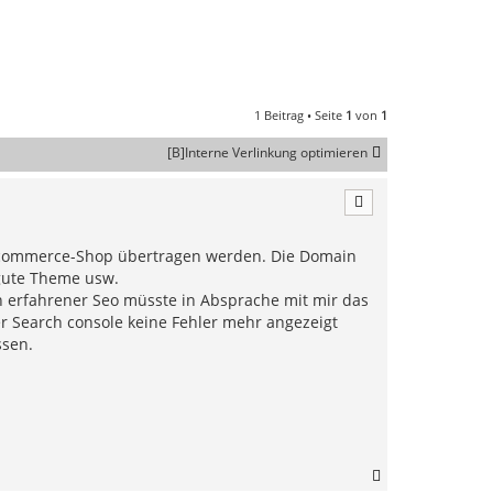
1 Beitrag • Seite
1
von
1
[B]Interne Verlinkung optimieren
oocommerce-Shop übertragen werden. Die Domain
 gute Theme usw.
in erfahrener Seo müsste in Absprache mit mir das
r Search console keine Fehler mehr angezeigt
ssen.
N