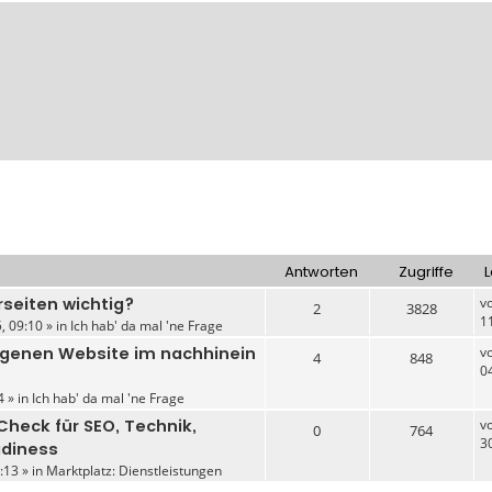
Antworten
Zugriffe
L
seiten wichtig?
v
2
3828
1
, 09:10 » in
Ich hab' da mal 'ne Frage
igenen Website im nachhinein
v
4
848
0
4 » in
Ich hab' da mal 'ne Frage
heck für SEO, Technik,
v
0
764
3
adiness
:13 » in
Marktplatz: Dienstleistungen