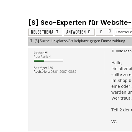
[S] Seo-Experten für Website
Neues Thema
Antworten
[S] Suche Linkplätze/Artikelplätze gegen Einmalzahlung
B
Loth
Lothar M.
e
PostRank 4
i
Hallo,
t
r
Beiträge:
150
ein alter
a
Registriert:
08.01.2007, 08:32
g
sollte zu
Im Shop be
eine oder
werden und
Wer traut
Teil 2 der
VG