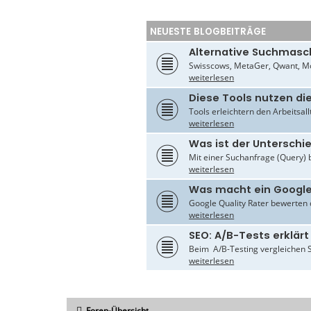
NEUESTE BLOGBEITRÄGE
Alternative Suchmasc
Swisscows, MetaGer, Qwant, Mo
weiterlesen
Diese Tools nutzen di
Tools erleichtern den Arbeitsal
weiterlesen
Was ist der Untersch
Mit einer Suchanfrage (Query) 
weiterlesen
Was macht ein Google
Google Quality Rater bewerten d
weiterlesen
SEO: A/B-Tests erklärt
Beim A/B-Testing vergleichen S
weiterlesen
Foren-Übersicht