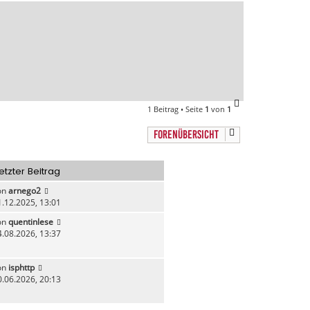
a
c
h
o
b
e
n
N
1 Beitrag • Seite
1
von
1
a
c
FORENÜBERSICHT
h
o
b
etzter Beitrag
e
n
on
arnego2
1.12.2025, 13:01
on
quentinlese
4.08.2026, 13:37
on
isphttp
0.06.2026, 20:13