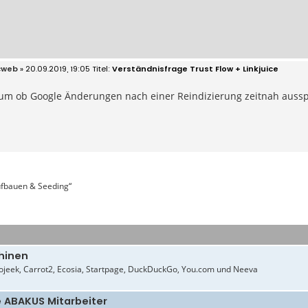
cweb
» 20.09.2019, 19:05
Verständnisfrage Trust Flow + Linkjuice
um ob Google Änderungen nach einer Reindizierung zeitnah ausspie
aufbauen & Seeding“
hinen
jeek, Carrot2, Ecosia, Startpage, DuckDuckGo, You.com und Neeva
e ABAKUS Mitarbeiter