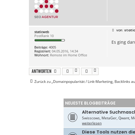
B
stati
staticweb
e
PostRank 10
i
Es ging dar
t
r
Beiträge:
4005
a
Registriert:
04.05.2016, 14:34
g
Wohnort:
Remote im Home Office
Antworten
Zurück zu „Domainpopularität / Link-Marketing, Backlinks 
NEUESTE BLOGBEITRÄGE
Alternative Suchmasc
Swisscows, MetaGer, Qwant, Mo
weiterlesen
Diese Tools nutzen di