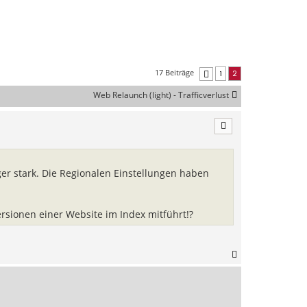
17 Beiträge
1
2
Vorherige
Web Relaunch (light) - Trafficverlust
er stark. Die Regionalen Einstellungen haben
rsionen einer Website im Index mitführt!?
N
a
c
h
o