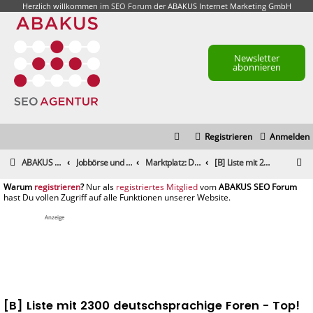
Herzlich willkommen im
SEO Forum
der ABAKUS Internet Marketing GmbH
Newsletter
abonnieren
Registrieren
Anmelden
S
ABAKUS Foren-Übersicht
Jobbörse und Marktplatz
Marktplatz: Dienstleistungen
[B] Liste mit 2300 deutschsprachige Foren - Top!
u
registrieren
registriertes Mitglied
c
h
Anzeige
e
[B] Liste mit 2300 deutschsprachige Foren - Top!