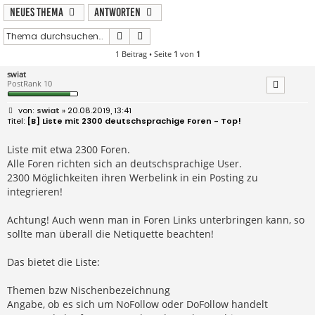
Neues Thema
Antworten
Suche
Erweiterte Suche
1 Beitrag • Seite
1
von
1
swiat
PostRank 10
B
swiat
» 20.08.2019, 13:41
e
[B] Liste mit 2300 deutschsprachige Foren - Top!
i
t
r
Liste mit etwa 2300 Foren.
a
Alle Foren richten sich an deutschsprachige User.
g
2300 Möglichkeiten ihren Werbelink in ein Posting zu
integrieren!
Achtung! Auch wenn man in Foren Links unterbringen kann, so
sollte man überall die Netiquette beachten!
Das bietet die Liste:
Themen bzw Nischenbezeichnung
Angabe, ob es sich um NoFollow oder DoFollow handelt