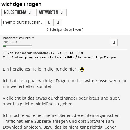
wichtige Fragen
Neues Thema
Antworten
Suche
Erweiterte Suche
7 Beiträge • Seite
1
von
1
PandarenSchluckauf
PostRank 1
B
PandarenSchluckauf
» 07.08.2019, 09:01
e
Partnerprogramme - bitte um Hilfe / Habe wichtige Fragen
i
t
r
Ein herzliches Hallo in die Runde hier !
a
g
Ich habe ein paar wichtige Fragen und es wäre klasse, wenn Ihr
mir weiterhelfen könntet.
Vielleicht ist das etwas durcheinander oder kreuz und quer,
aber ich gelobe mir Mühe zu geben.
Ich möchte auf einer meiner Seiten, die echten organischen
Traffic hat, eine Subseite anlegen und dort Software zum
Download anbieten. Bzw...das ist nicht ganz richtig....eher