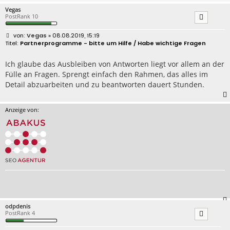
Vegas
PostRank 10
B
Vegas
» 08.08.2019, 15:19
e
Partnerprogramme - bitte um Hilfe / Habe wichtige Fragen
i
t
r
Ich glaube das Ausbleiben von Antworten liegt vor allem an der
a
Fülle an Fragen. Sprengt einfach den Rahmen, das alles im
g
Detail abzuarbeiten und zu beantworten dauert Stunden.
Anzeige von:
odpdenis
PostRank 4