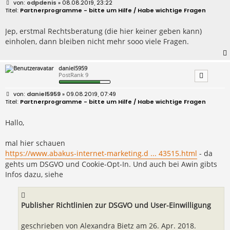
B
odpdenis
» 08.08.2019, 23:22
e
Partnerprogramme - bitte um Hilfe / Habe wichtige Fragen
i
t
r
Jep, erstmal Rechtsberatung (die hier keiner geben kann)
a
einholen, dann bleiben nicht mehr sooo viele Fragen.
g
daniel5959
PostRank 9
B
daniel5959
» 09.08.2019, 07:49
e
Partnerprogramme - bitte um Hilfe / Habe wichtige Fragen
i
t
r
Hallo,
a
g
mal hier schauen
https://www.abakus-internet-marketing.d ... 43515.html
- da
gehts um DSGVO und Cookie-Opt-In. Und auch bei Awin gibts
Infos dazu, siehe
Publisher Richtlinien zur DSGVO und User-Einwilligung
geschrieben von Alexandra Bietz am 26. Apr. 2018.