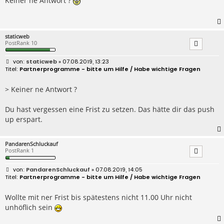
Keiner ne Antwort ?
a
g
staticweb
PostRank 10
B
staticweb
» 07.08.2019, 13:23
e
Partnerprogramme - bitte um Hilfe / Habe wichtige Fragen
i
t
r
> Keiner ne Antwort ?
a
g
Du hast vergessen eine Frist zu setzen. Das hätte dir das push
up erspart.
PandarenSchluckauf
PostRank 1
B
PandarenSchluckauf
» 07.08.2019, 14:05
e
Partnerprogramme - bitte um Hilfe / Habe wichtige Fragen
i
t
r
Wollte mit ner Frist bis spätestens nicht 11.00 Uhr nicht
a
unhöflich sein
g