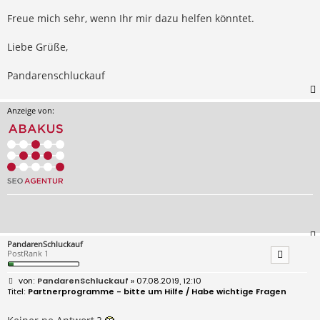
Freue mich sehr, wenn Ihr mir dazu helfen könntet.
Liebe Grüße,
Pandarenschluckauf
Anzeige von:
PandarenSchluckauf
PostRank 1
B
PandarenSchluckauf
» 07.08.2019, 12:10
e
Partnerprogramme - bitte um Hilfe / Habe wichtige Fragen
i
t
r