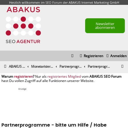
Herzlich willkommen im
SEO Forum
der ABAKUS Internet Marketing GmbH
Newsletter
abonnieren
Registrieren
Anmelden
S
ABAKUS Foren-Übersicht
Monetarisierung & Controlling
Partnerprogramme und Partnernetzwerke
Partnerprogramme - bitte um Hilfe / Habe wichtige Fragen
u
registrieren
registriertes Mitglied
c
h
Anzeige
e
Partnerprogramme - bitte um Hilfe / Habe