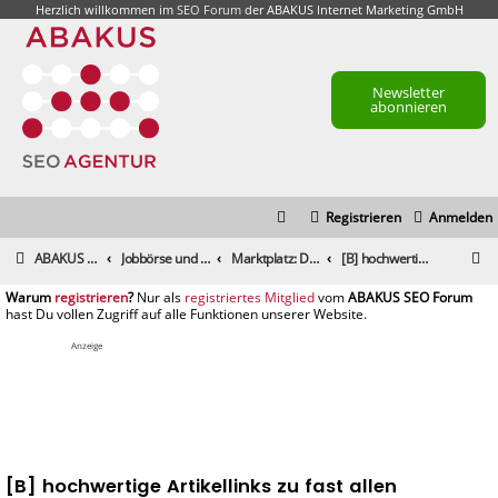
Herzlich willkommen im
SEO Forum
der ABAKUS Internet Marketing GmbH
Newsletter
abonnieren
Registrieren
Anmelden
S
ABAKUS Foren-Übersicht
Jobbörse und Marktplatz
Marktplatz: Dienstleistungen
[B] hochwertige Artikellinks zu fast allen Themenbereichen
u
registrieren
registriertes Mitglied
c
h
Anzeige
e
[B] hochwertige Artikellinks zu fast allen