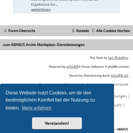
Ergebnisse für...
weiterlesen
Foren-Übersicht
Kontakt
Alle Cookies löschen
zum ABAKUS Archiv Marktplatz: Dienstleistungen
Ian Bradley
Flat Style by
phpBB
Powered by
® Forum Software © phpBB Limited
phpBB.de
Deutsche Übersetzung durch
Datenschutz
Nutzungsbedingungen
Impressum
|
|
Diese Website nutzt Cookies, um dir den
|
|
|
|
SEO Agentur
SEO Blog
SEO Online Tools
SEO Dienstleistungen
bestmöglichen Komfort bei der Nutzung zu
|
|
|
|
SEO Workshops
SEO Beratung
Backlinks kaufen
SEO Audit
bieten.
Mehr erfahren
|
SEO Tools gratis
SEO-Konkurrenzanalyse
Verstanden!
Sie lesen gerade:
[B] hochwertige Artikellinks zu fast allen Themenbereichen - ABAKUS