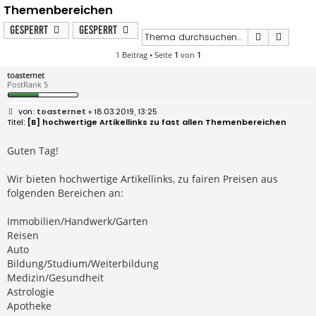
Themenbereichen
Gesperrt
Gesperrt
Suche
Erweit
1 Beitrag • Seite
1
von
1
toasternet
PostRank 5
B
toasternet
» 18.03.2019, 13:25
e
[B] hochwertige Artikellinks zu fast allen Themenbereichen
i
t
r
Guten Tag!
a
g
Wir bieten hochwertige Artikellinks, zu fairen Preisen aus
folgenden Bereichen an:
Immobilien/Handwerk/Garten
Reisen
Auto
Bildung/Studium/Weiterbildung
Medizin/Gesundheit
Astrologie
Apotheke