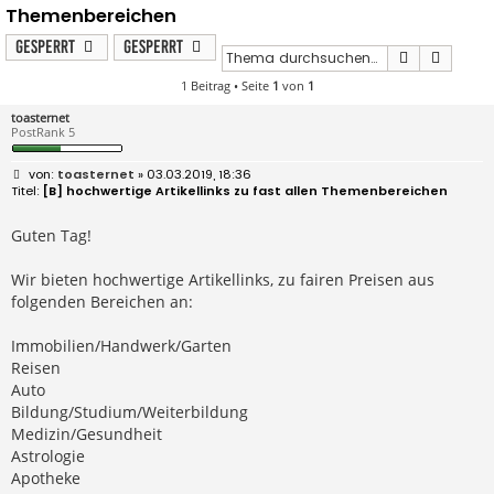
Themenbereichen
Gesperrt
Gesperrt
Suche
Erweit
1 Beitrag • Seite
1
von
1
toasternet
PostRank 5
B
toasternet
» 03.03.2019, 18:36
e
[B] hochwertige Artikellinks zu fast allen Themenbereichen
i
t
r
Guten Tag!
a
g
Wir bieten hochwertige Artikellinks, zu fairen Preisen aus
folgenden Bereichen an:
Immobilien/Handwerk/Garten
Reisen
Auto
Bildung/Studium/Weiterbildung
Medizin/Gesundheit
Astrologie
Apotheke