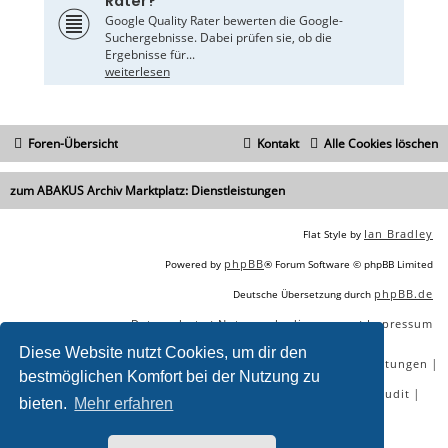
Rater?
Google Quality Rater bewerten die Google-
Suchergebnisse. Dabei prüfen sie, ob die
Ergebnisse für...
weiterlesen
Foren-Übersicht
Kontakt
Alle Cookies löschen
zum ABAKUS Archiv Marktplatz: Dienstleistungen
Ian Bradley
Flat Style by
phpBB
Powered by
® Forum Software © phpBB Limited
phpBB.de
Deutsche Übersetzung durch
Datenschutz
Nutzungsbedingungen
Impressum
|
|
Diese Website nutzt Cookies, um dir den
|
|
|
|
SEO Agentur
SEO Blog
SEO Online Tools
SEO Dienstleistungen
bestmöglichen Komfort bei der Nutzung zu
|
|
|
|
SEO Workshops
SEO Beratung
Backlinks kaufen
SEO Audit
bieten.
Mehr erfahren
|
SEO Tools gratis
SEO-Konkurrenzanalyse