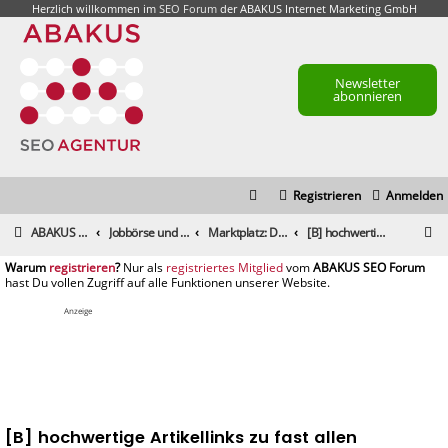
Herzlich willkommen im
SEO Forum
der ABAKUS Internet Marketing GmbH
Newsletter
abonnieren
Registrieren
Anmelden
S
ABAKUS Foren-Übersicht
Jobbörse und Marktplatz
Marktplatz: Dienstleistungen
[B] hochwertige Artikellinks zu fast allen Themenbereichen
u
registrieren
registriertes Mitglied
c
h
Anzeige
e
[B] hochwertige Artikellinks zu fast allen