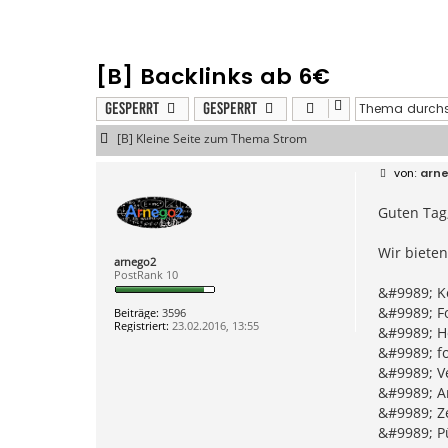
[B] Backlinks ab 6€
Gesperrt
Gesperrt
[B] Kleine Seite zum Thema Strom
B
arn
e
i
Guten Tag
t
r
a
g
Wir bieten
arnego2
PostRank 10
&#9989; K
&#9989; F
Beiträge:
3596
Registriert:
23.02.2016, 13:55
&#9989; Ho
&#9989; fo
&#9989; V
&#9989; An
&#9989; Z
&#9989; P