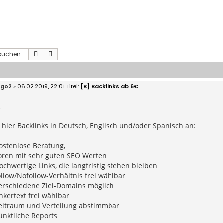
Suche
Erweiterte Suche
ego2
» 06.02.2019, 22:01
[B] Backlinks ab 6€
,
 hier Backlinks in Deutsch, Englisch und/oder Spanisch an:
ostenlose Beratung,
oren mit sehr guten SEO Werten
chwertige Links, die langfristig stehen bleiben
llow/Nofollow-Verhältnis frei wählbar
erschiedene Ziel-Domains möglich
kertext frei wählbar
eitraum und Verteilung abstimmbar
ünktliche Reports