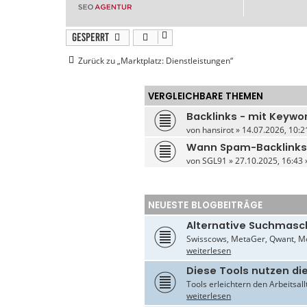
Gesperrt
Zurück zu „Marktplatz: Dienstleistungen“
VERGLEICHBARE THEMEN
Backlinks - mit Keywo
von
hansirot
» 14.07.2026, 10:2
Wann Spam-Backlinks
von
SGL91
» 27.10.2025, 16:43 
NEUESTE BLOGBEITRÄGE
Alternative Suchmasc
Swisscows, MetaGer, Qwant, Mo
weiterlesen
Diese Tools nutzen di
Tools erleichtern den Arbeitsal
weiterlesen