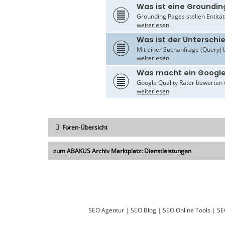
Was ist eine Groundin
Grounding Pages stellen Entität
weiterlesen
Was ist der Untersch
Mit einer Suchanfrage (Query) 
weiterlesen
Was macht ein Google
Google Quality Rater bewerten d
weiterlesen
Foren-Übersicht
zum ABAKUS Archiv Marktplatz: Dienstleistungen
SEO Agentur
|
SEO Blog
|
SEO Online Tools
|
SE