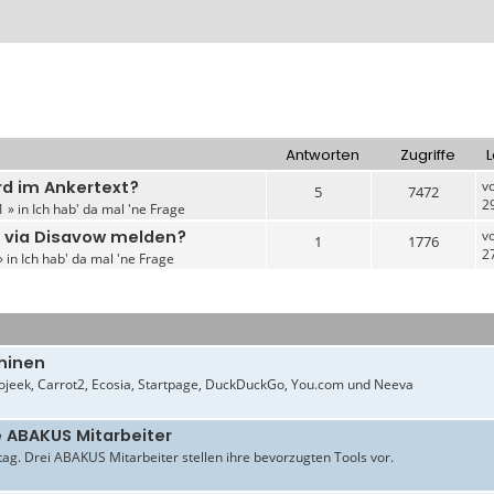
Antworten
Zugriffe
L
rd im Ankertext?
v
5
7472
2
1 » in
Ich hab' da mal 'ne Frage
 via Disavow melden?
v
1
1776
2
» in
Ich hab' da mal 'ne Frage
hinen
jeek, Carrot2, Ecosia, Startpage, DuckDuckGo, You.com und Neeva
e ABAKUS Mitarbeiter
ltag. Drei ABAKUS Mitarbeiter stellen ihre bevorzugten Tools vor.