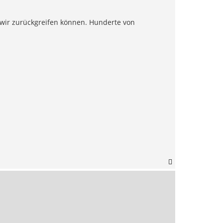
e wir zurückgreifen können. Hunderte von
N
a
c
h
o
b
e
n