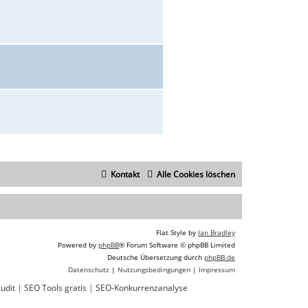
Kontakt
Alle Cookies löschen
Flat Style by
Ian Bradley
Powered by
phpBB
® Forum Software © phpBB Limited
Deutsche Übersetzung durch
phpBB.de
Datenschutz
|
Nutzungsbedingungen
|
Impressum
udit
|
SEO Tools gratis
|
SEO-Konkurrenzanalyse