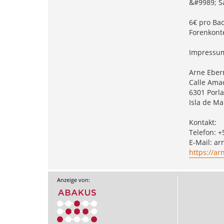
&#9989; S
6€ pro Bac
Forenkonte
Impressu
Arne Ebe
Calle Ama
6301 Porl
Isla de Ma
Kontakt:
Telefon: 
E-Mail:
ar
https://a
Anzeige von: