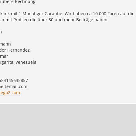
aubere Rechnung
klink mit 1 Monatiger Garantie. Wir haben ca 10 000 Foren auf di
n mit Profilen die über 30 und mehr Beiträge haben.
m
rmann
dor Hernandez
amar
rgarita, Venezuela
+584145635857
ne-@mail.com
rnego2.com