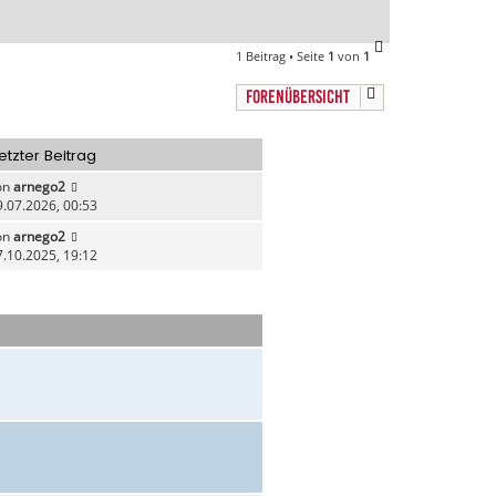
N
1 Beitrag • Seite
1
von
1
a
c
FORENÜBERSICHT
h
o
b
etzter Beitrag
e
n
on
arnego2
9.07.2026, 00:53
on
arnego2
7.10.2025, 19:12