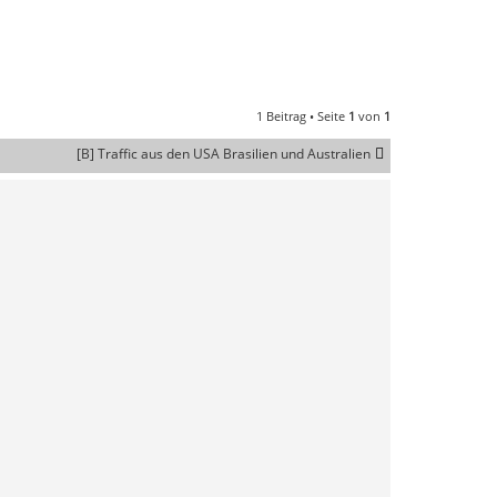
1 Beitrag • Seite
1
von
1
[B] Traffic aus den USA Brasilien und Australien