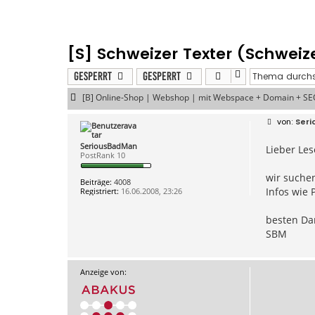
[S] Schweizer Texter (Schwei
Gesperrt
Gesperrt
[B] Online-Shop | Webshop | mit Webspace + Domain + SE
B
Ser
e
i
SeriousBadMan
Lieber Les
t
PostRank 10
r
a
g
wir suchen
Beiträge:
4008
Infos wie 
Registriert:
16.06.2008, 23:26
besten Da
SBM
Anzeige von: