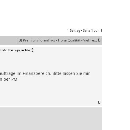
1 Beitrag • Seite
1
von
1
[B] Premium Forenlinks - Hohe Qualität - Viel Text
h Muttersprachler)
ufträge im Finanzbereich. Bitte lassen Sie mir
en per PM.
N
a
c
h
o
b