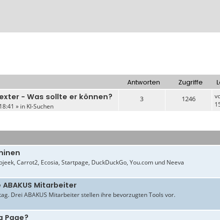
Antworten
Zugriffe
L
exter - Was sollte er können?
v
3
1246
1
18:41 » in
KI-Suchen
hinen
jeek, Carrot2, Ecosia, Startpage, DuckDuckGo, You.com und Neeva
e ABAKUS Mitarbeiter
ltag. Drei ABAKUS Mitarbeiter stellen ihre bevorzugten Tools vor.
g Page?