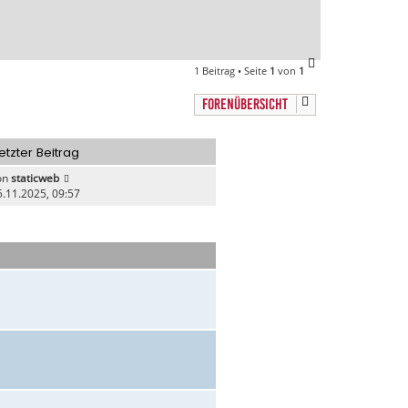
e
n
N
1 Beitrag • Seite
1
von
1
a
c
FORENÜBERSICHT
h
o
b
etzter Beitrag
e
n
on
staticweb
5.11.2025, 09:57