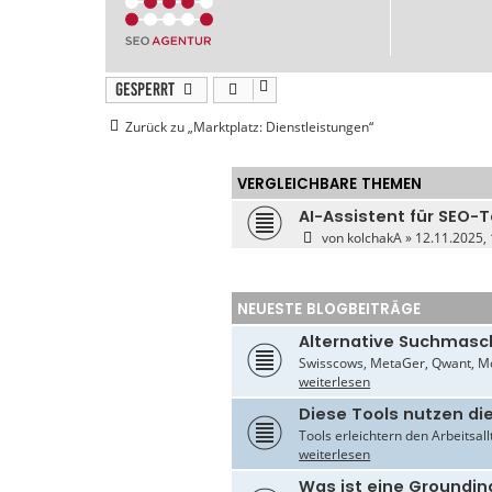
Gesperrt
Zurück zu „Marktplatz: Dienstleistungen“
VERGLEICHBARE THEMEN
AI-Assistent für SEO-T
von
kolchakA
» 12.11.2025, 
NEUESTE BLOGBEITRÄGE
Alternative Suchmasc
Swisscows, MetaGer, Qwant, Mo
weiterlesen
Diese Tools nutzen di
Tools erleichtern den Arbeitsal
weiterlesen
Was ist eine Groundin