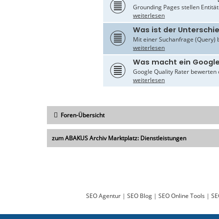
Grounding Pages stellen Entität
weiterlesen
Was ist der Untersch
Mit einer Suchanfrage (Query) 
weiterlesen
Was macht ein Google
Google Quality Rater bewerten d
weiterlesen
Foren-Übersicht
zum ABAKUS Archiv Marktplatz: Dienstleistungen
SEO Agentur
|
SEO Blog
|
SEO Online Tools
|
SE