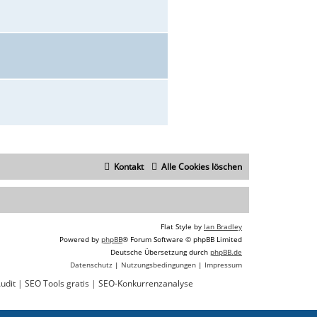
Kontakt
Alle Cookies löschen
Flat Style by
Ian Bradley
Powered by
phpBB
® Forum Software © phpBB Limited
Deutsche Übersetzung durch
phpBB.de
Datenschutz
|
Nutzungsbedingungen
|
Impressum
udit
|
SEO Tools gratis
|
SEO-Konkurrenzanalyse