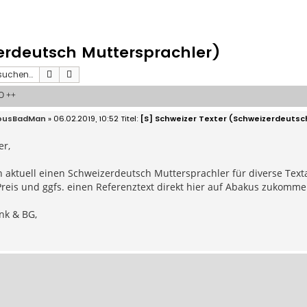
zerdeutsch Muttersprachler)
Suche
Erweiterte Suche
O ++
iousBadMan
» 06.02.2019, 10:52
[S] Schweizer Texter (Schweizerdeutsc
er,
 aktuell einen Schweizerdeutsch Muttersprachler für diverse Texta
Preis und ggfs. einen Referenztext direkt hier auf Abakus zukomm
nk & BG,