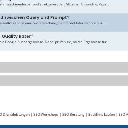
en maschinenlesbar und strukturiert dar. Mit einer Grounding Page...
ied zwischen Query und Prompt?
beauftragen Sie eine Suchmaschine, im Internet Informationen zu...
 Quality Rater?
ie Google-Suchergebnisse. Dabei prüfen sie, ob die Ergebnisse für...
O Dienstleistungen
|
SEO Workshops
|
SEO Beratung
|
Backlinks kaufen
|
SEO A
Sie lesen gerade:
[S] Schweizer Texter (Schweizerdeutsch Muttersprachler) - ABAKUS