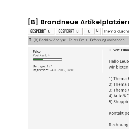
[B] Brandneue Artikelplatzi
Gesperrt
Gesperrt
[B] Backlink Analyse - Fairer Preis - Erfahrung vorhanden
B
Falc
Falco
e
PostRank 4
i
Hallo Leut
t
r
Beiträge:
157
wir biete
a
Registriert:
24.05.2015, 04:01
g
1) Thema Br
2) Thema B
3) Thema G
4) Auto/KFZ
5) Shopping
Kontakt pe
Rechnung w