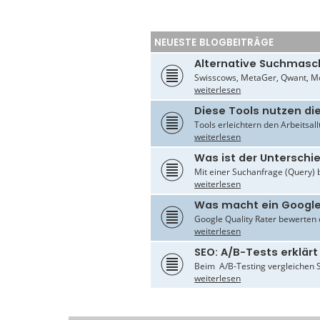
NEUESTE BLOGBEITRÄGE
Alternative Suchmasc
Swisscows, MetaGer, Qwant, Mo
weiterlesen
Diese Tools nutzen di
Tools erleichtern den Arbeitsal
weiterlesen
Was ist der Untersch
Mit einer Suchanfrage (Query) 
weiterlesen
Was macht ein Google
Google Quality Rater bewerten d
weiterlesen
SEO: A/B-Tests erklärt
Beim A/B-Testing vergleichen S
weiterlesen