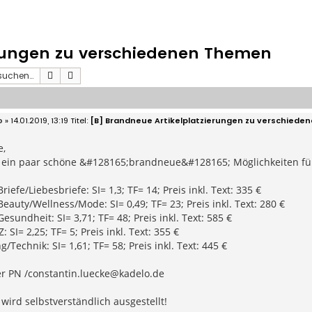
erungen zu verschiedenen Themen
Suche
Erweiterte Suche
o
» 14.01.2019, 13:19
[B] Brandneue Artikelplatzierungen zu verschied
e,
n ein paar schöne &#128165;brandneue&#128165; Möglichkeiten für
iefe/Liebesbriefe: SI= 1,3; TF= 14; Preis inkl. Text: 335 €
eauty/Wellness/Mode: SI= 0,49; TF= 23; Preis inkl. Text: 280 €
esundheit: SI= 3,71; TF= 48; Preis inkl. Text: 585 €
: SI= 2,25; TF= 5; Preis inkl. Text: 355 €
/Technik: SI= 1,61; TF= 58; Preis inkl. Text: 445 €
r PN /
constantin.luecke@kadelo.de
ird selbstverständlich ausgestellt!