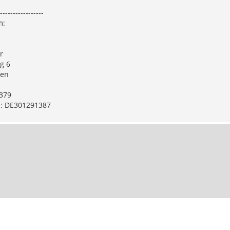
-----------------
m:
r
g 6
gen
379
r.: DE301291387