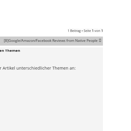
1 Beitrag • Seite
1
von
1
[B]Google/Amazon/Facebook Reviews from Native People
enen Themen
 Artikel unterschiedlicher Themen an: