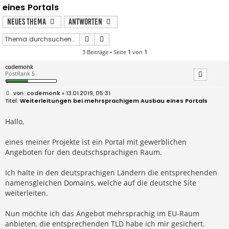
eines Portals
Neues Thema
Antworten
Suche
Erweiterte Suche
3 Beiträge • Seite
1
von
1
codemonk
PostRank 5
B
codemonk
» 13.01.2019, 05:31
e
Weiterleitungen bei mehrsprachigem Ausbau eines Portals
i
t
r
Hallo,
a
g
eines meiner Projekte ist ein Portal mit gewerblichen
Angeboten für den deutschsprachigen Raum.
Ich halte in den deutsprachigen Ländern die entsprechenden
namensgleichen Domains, welche auf die deutsche Site
weiterleiten.
Nun möchte ich das Angebot mehrsprachig im EU-Raum
anbieten, die entsprechenden TLD habe ich mir gesichert.