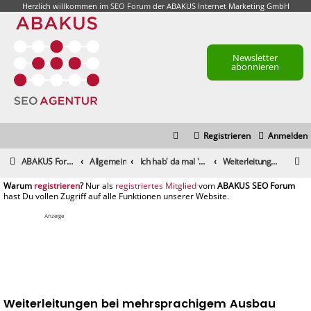
Herzlich willkommen im
SEO Forum
der ABAKUS Internet Marketing GmbH
Newsletter
abonnieren
Registrieren
Anmelden
S
ABAKUS Foren-Übersicht
Allgemein
Ich hab' da mal 'ne Frage
Weiterleitungen bei mehrsprachigem Ausbau eines Portals
u
registrieren
registriertes Mitglied
c
h
Anzeige
e
Weiterleitungen bei mehrsprachigem Ausbau