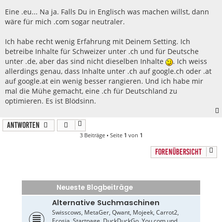
Eine .eu... Na ja. Falls Du in Englisch was machen willst, dann
wäre für mich .com sogar neutraler.
Ich habe recht wenig Erfahrung mit Deinem Setting. Ich
betreibe Inhalte für Schweizer unter .ch und für Deutsche
unter .de, aber das sind nicht dieselben Inhalte
. Ich weiss
allerdings genau, dass Inhalte unter .ch auf google.ch oder .at
auf google.at ein wenig besser rangieren. Und ich habe mir
mal die Mühe gemacht, eine .ch für Deutschland zu
optimieren. Es ist Blödsinn.
Antworten
3 Beiträge • Seite
1
von
1
FORENÜBERSICHT
Neueste Blogbeiträge
Alternative Suchmaschinen
Swisscows, MetaGer, Qwant, Mojeek, Carrot2,
Ecosia, Startpage, DuckDuckGo, You.com und