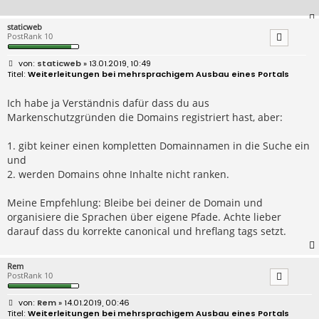
staticweb
PostRank 10
B
staticweb
» 13.01.2019, 10:49
e
Weiterleitungen bei mehrsprachigem Ausbau eines Portals
i
t
r
Ich habe ja Verständnis dafür dass du aus
a
Markenschutzgründen die Domains registriert hast, aber:
g
1. gibt keiner einen kompletten Domainnamen in die Suche ein
und
2. werden Domains ohne Inhalte nicht ranken.
Meine Empfehlung: Bleibe bei deiner de Domain und
organisiere die Sprachen über eigene Pfade. Achte lieber
darauf dass du korrekte canonical und hreflang tags setzt.
Rem
PostRank 10
B
Rem
» 14.01.2019, 00:46
e
Weiterleitungen bei mehrsprachigem Ausbau eines Portals