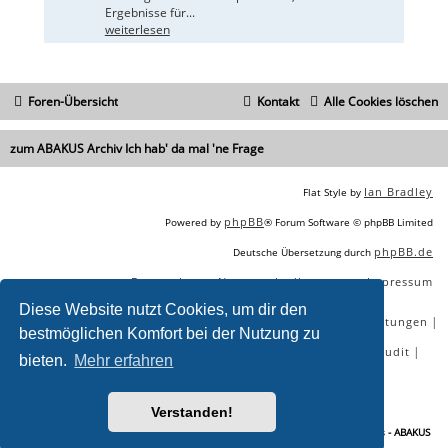
Ergebnisse für...
weiterlesen
Foren-Übersicht
Kontakt
Alle Cookies löschen
zum ABAKUS Archiv Ich hab' da mal 'ne Frage
Ian Bradley
Flat Style by
phpBB
Powered by
® Forum Software © phpBB Limited
phpBB.de
Deutsche Übersetzung durch
Datenschutz
Nutzungsbedingungen
Impressum
|
|
Diese Website nutzt Cookies, um dir den
|
|
|
|
SEO Agentur
SEO Blog
SEO Online Tools
SEO Dienstleistungen
bestmöglichen Komfort bei der Nutzung zu
|
|
|
|
SEO Workshops
SEO Beratung
Backlinks kaufen
SEO Audit
bieten.
Mehr erfahren
|
SEO Tools gratis
SEO-Konkurrenzanalyse
Verstanden!
Sie lesen gerade:
Weiterleitungen bei mehrsprachigem Ausbau eines Portals - ABAKUS