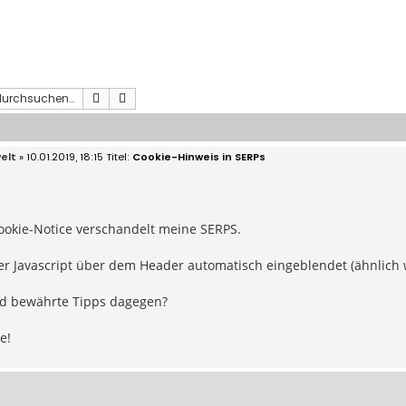
Suche
Erweiterte Suche
elt
» 10.01.2019, 18:15
Cookie-Hinweis in SERPs
Cookie-Notice verschandelt meine SERPS.
er Javascript über dem Header automatisch eingeblendet (ähnlich w
d bewährte Tipps dagegen?
e!