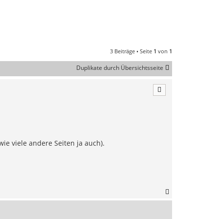
3 Beiträge • Seite
1
von
1
Duplikate durch Übersichtsseite
ie viele andere Seiten ja auch).
N
a
c
h