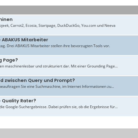
hinen
jeek, Carrot2, Ecosia, Startpage, DuckDuckGo, You.com und Neeva
e ABAKUS Mitarbeiter
ltag. Drei ABAKUS Mitarbeiter stellen ihre bevorzugten Tools vor.
g Page?
en maschinenlesbar und strukturiert dar. Mit einer Grounding Page...
ied zwischen Query und Prompt?
beauftragen Sie eine Suchmaschine, im Internet Informationen zu...
 Quality Rater?
ie Google-Suchergebnisse. Dabei prüfen sie, ob die Ergebnisse für...