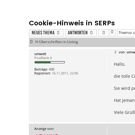
Cookie-Hinweis in SERPs
Neues Thema
Antworten
H-Überschriften in Listing
B
umw
umwelt
e
PostRank 6
i
Hallo,
t
r
Beiträge:
430
a
Registriert:
16.11.2011, 22:06
g
die tolle 
Sie wird p
Hat jeman
Viele Grüß
Anzeige von: