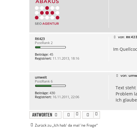
B
RK42
RK423
e
PostRank 2
i
Im Quellcod
t
r
Beiträge:
45
a
Registriert:
11.11.2013, 18:16
g
B
umw
umwelt
e
PostRank 6
i
Text steht
t
r
Beiträge:
430
Problem la
a
Registriert:
16.11.2011, 22:06
g
Ich glaube
Antworten
Zurück zu „Ich hab' da mal 'ne Frage“