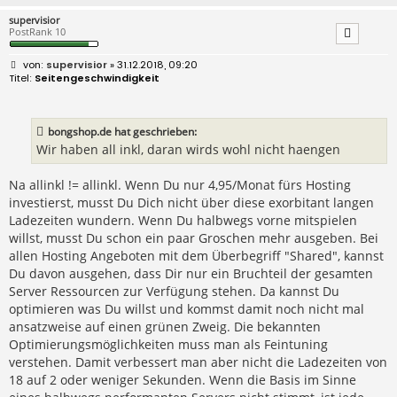
supervisior
PostRank 10
B
supervisior
» 31.12.2018, 09:20
e
Seitengeschwindigkeit
i
t
r
a
bongshop.de hat geschrieben:
g
Wir haben all inkl, daran wirds wohl nicht haengen
Na allinkl != allinkl. Wenn Du nur 4,95/Monat fürs Hosting
investierst, musst Du Dich nicht über diese exorbitant langen
Ladezeiten wundern. Wenn Du halbwegs vorne mitspielen
willst, musst Du schon ein paar Groschen mehr ausgeben. Bei
allen Hosting Angeboten mit dem Überbegriff "Shared", kannst
Du davon ausgehen, dass Dir nur ein Bruchteil der gesamten
Server Ressourcen zur Verfügung stehen. Da kannst Du
optimieren was Du willst und kommst damit noch nicht mal
ansatzweise auf einen grünen Zweig. Die bekannten
Optimierungsmöglichkeiten muss man als Feintuning
verstehen. Damit verbessert man aber nicht die Ladezeiten von
18 auf 2 oder weniger Sekunden. Wenn die Basis im Sinne