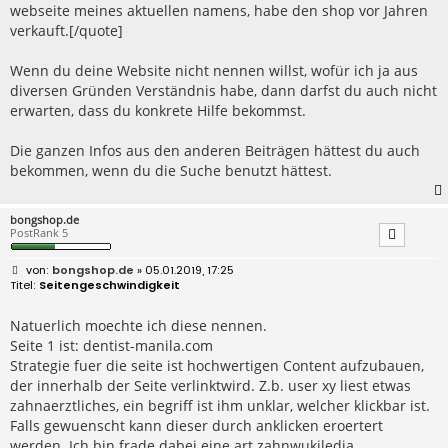
webseite meines aktuellen namens, habe den shop vor Jahren
g
verkauft.[/quote]
Wenn du deine Website nicht nennen willst, wofür ich ja aus
diversen Gründen Verständnis habe, dann darfst du auch nicht
erwarten, dass du konkrete Hilfe bekommst.
Die ganzen Infos aus den anderen Beiträgen hättest du auch
bekommen, wenn du die Suche benutzt hättest.
bongshop.de
PostRank 5
B
bongshop.de
» 05.01.2019, 17:25
e
Seitengeschwindigkeit
i
t
r
Natuerlich moechte ich diese nennen.
a
Seite 1 ist: dentist-manila.com
g
Strategie fuer die seite ist hochwertigen Content aufzubauen,
der innerhalb der Seite verlinktwird. Z.b. user xy liest etwas
zahnaerztliches, ein begriff ist ihm unklar, welcher klickbar ist.
Falls gewuenscht kann dieser durch anklicken eroertert
werden. Ich bin frade dabei eine art zahnwukiledia