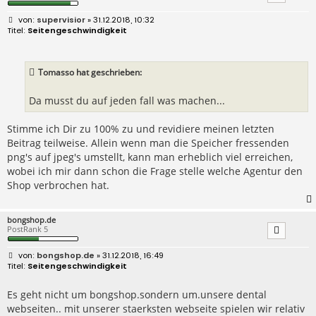
B
supervisior
» 31.12.2018, 10:32
e
Seitengeschwindigkeit
i
t
r
a
Tomasso hat geschrieben:
g
Da musst du auf jeden fall was machen...
Stimme ich Dir zu 100% zu und revidiere meinen letzten
Beitrag teilweise. Allein wenn man die Speicher fressenden
png's auf jpeg's umstellt, kann man erheblich viel erreichen,
wobei ich mir dann schon die Frage stelle welche Agentur den
Shop verbrochen hat.
bongshop.de
PostRank 5
B
bongshop.de
» 31.12.2018, 16:49
e
Seitengeschwindigkeit
i
t
r
Es geht nicht um bongshop.sondern um.unsere dental
a
webseiten.. mit unserer staerksten webseite spielen wir relativ
g