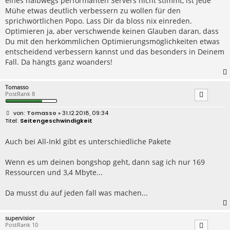
eines halbwegs performanten Servers nicht stimmt, ist jede
Mühe etwas deutlich verbessern zu wollen für den
sprichwörtlichen Popo. Lass Dir da bloss nix einreden.
Optimieren ja, aber verschwende keinen Glauben daran, dass
Du mit den herkömmlichen Optimierungsmöglichkeiten etwas
entscheidend verbessern kannst und das besonders in Deinem
Fall. Da hängts ganz woanders!
Tomasso
PostRank 8
B
Tomasso
» 31.12.2018, 09:34
e
Seitengeschwindigkeit
i
t
r
Auch bei All-Inkl gibt es unterschiedliche Pakete
a
g
Wenn es um deinen bongshop geht, dann sag ich nur 169
Ressourcen und 3,4 Mbyte...
Da musst du auf jeden fall was machen...
supervisior
PostRank 10