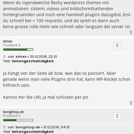
Wenn du irgendwelche flashy wordpress themes mit
animationen, slidern, videos und bildschirmfuellenden
hintergruenden und noch eine handvoll plugins dazugibst, bist
du schnell bei > 100 requests, und da spielt es dann auch
keine grosse rolle mehr wie schnell oder langsam dei server ist.
elmex
PostRank 9
B
elmex
» 30.12.2018, 22:10
e
Seitengeschwindigkeit
i
t
r
Ja hängt von der Seite ab bzw. was das so passiert. Aber
a
gerade wenn man viele Plugins drin hat, kann WP-Rocket schon
g
hilfreich sein.
Kannst mir die URL ja mal schicken per pn
bongshop.de
PostRank 5
B
bongshop.de
» 31.12.2018, 04:19
e
Seitengeschwindigkeit