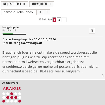
Neues Thema
Antworten
Suche
Erweiterte Suche
25 Beiträge
1
2
Nächste
bongshop.de
PostRank 5
B
bongshop.de
» 30.12.2018, 07:56
e
Seitengeschwindigkeit
i
t
r
Brauche ich fuer eine optimake side speed wordpresss-, die
a
richtigen plugins wie zb. Wp rocket oder kann man mit
g
normalen htm l webseiten vergleichbare ergebnisse
erzaehlen..wuerde gerne meine url posten, darfs aber nicht:-
durchschnitsspeed bei 18.4 secs, viel zu langsam....
Anzeige von: