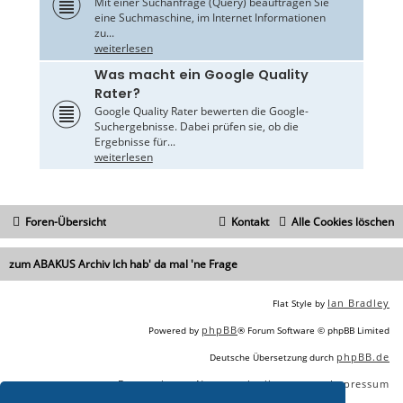
Mit einer Suchanfrage (Query) beauftragen Sie
eine Suchmaschine, im Internet Informationen
zu...
weiterlesen
Was macht ein Google Quality
Rater?
Google Quality Rater bewerten die Google-
Suchergebnisse. Dabei prüfen sie, ob die
Ergebnisse für...
weiterlesen
Foren-Übersicht
Kontakt
Alle Cookies löschen
zum ABAKUS Archiv Ich hab' da mal 'ne Frage
Ian Bradley
Flat Style by
phpBB
Powered by
® Forum Software © phpBB Limited
phpBB.de
Deutsche Übersetzung durch
Datenschutz
Nutzungsbedingungen
Impressum
|
|