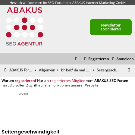
Herzlich willkommen im
SEO Forum
der ABAKUS Internet Marketing GmbH
Newsletter
abonnieren
Registrieren
Anmelden
S
ABAKUS Foren-Übersicht
Allgemein
Ich hab' da mal 'ne Frage
Seitengeschwindigkeit
u
registrieren
registriertes Mitglied
c
h
Anzeige
e
Seitengeschwindigkeit