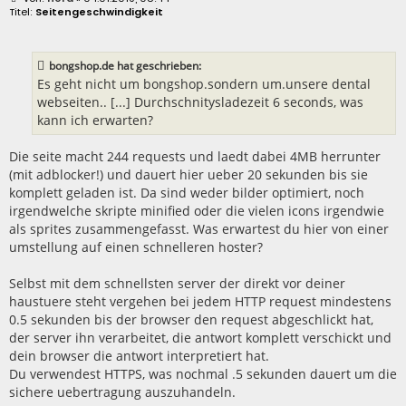
e
Seitengeschwindigkeit
i
t
r
a
bongshop.de hat geschrieben:
g
Es geht nicht um bongshop.sondern um.unsere dental
webseiten.. [...] Durchschnitysladezeit 6 seconds, was
kann ich erwarten?
Die seite macht 244 requests und laedt dabei 4MB herrunter
(mit adblocker!) und dauert hier ueber 20 sekunden bis sie
komplett geladen ist. Da sind weder bilder optimiert, noch
irgendwelche skripte minified oder die vielen icons irgendwie
als sprites zusammengefasst. Was erwartest du hier von einer
umstellung auf einen schnelleren hoster?
Selbst mit dem schnellsten server der direkt vor deiner
haustuere steht vergehen bei jedem HTTP request mindestens
0.5 sekunden bis der browser den request abgeschlickt hat,
der server ihn verarbeitet, die antwort komplett verschickt und
dein browser die antwort interpretiert hat.
Du verwendest HTTPS, was nochmal .5 sekunden dauert um die
sichere uebertragung auszuhandeln.