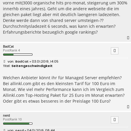
vorne mit(3000 organische hits pro monat, steigerung um 300%
innerhb eines jahres). Geht um die andere webseite die im
gleichen paket liegt aber mit deutlich laengeren ladezeiten.
Denke werde dann von shared server umsteigen-??
Durchschnitysladezeit 6 seconds, was kann ich erwarten?
Erfahrungsberichte bezueglich google rankings?
BadCat
PostRank 4
B
BadCat
» 03.01.2019, 14:05
e
Seitengeschwindigkeit
i
t
r
Welchen Anbieter könnt ihr für Managed Server empfehlen?
a
Bei allinkl.com gibt es den kleinsten Tarif für 100 Euro im
g
Monat. Wie viel mehr Performance kann ich im Vergleich zum
Allinkl.com Top-Hosting Paket für 25 Euro im Monat erwarten?
Oder gibt es etwas besseres in der Preislage 100 Euro?
nerd
PostRank 10
B
nerd
» 04.01.2019, 08:44