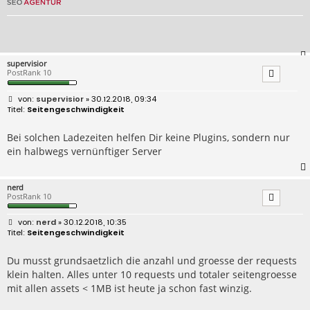
supervisior
PostRank 10
B
supervisior
» 30.12.2018, 09:34
e
Seitengeschwindigkeit
i
t
r
Bei solchen Ladezeiten helfen Dir keine Plugins, sondern nur
a
ein halbwegs vernünftiger Server
g
nerd
PostRank 10
B
nerd
» 30.12.2018, 10:35
e
Seitengeschwindigkeit
i
t
r
Du musst grundsaetzlich die anzahl und groesse der requests
a
klein halten. Alles unter 10 requests und totaler seitengroesse
g
mit allen assets < 1MB ist heute ja schon fast winzig.