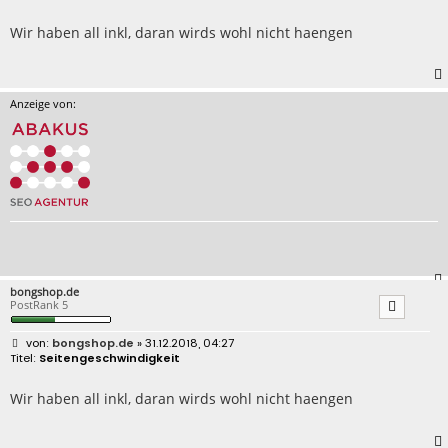
i
t
r
Wir haben all inkl, daran wirds wohl nicht haengen
a
g
Anzeige von:
bongshop.de
PostRank 5
B
bongshop.de
» 31.12.2018, 04:27
e
Seitengeschwindigkeit
i
t
r
Wir haben all inkl, daran wirds wohl nicht haengen
a
g