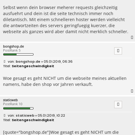
Selbst wenn dein browser meherer requests gleichzeitig
ausfuehrt und dein ist die seite technisch immer noch
diletantisch. Mit einem schnelleren hoster werden vielleicht
die antwortzeiten des servers geringfuegig kuerzer, die
webseite als ganzes wird aber damit nicht merklich schneller.
bongshop.de
PostRank 5
B
bongshop.de
» 05.01.2019, 06:36
e
Seitengeschwindigkeit
i
t
r
Woe gesagt es geht NICHT um die webseite meines aktuellen
a
namens, habe den shop vor Jahren verkauft.
g
staticweb
PostRank 10
B
staticweb
» 05.01.2019, 10:22
e
Seitengeschwindigkeit
i
t
r
[quote="bongshop.de"]Woe gesagt es geht NICHT um die
a