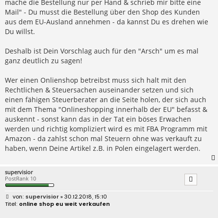
mache die Bestellung nur per Hand & schrieb mir bitte eine
Mail" - Du musst die Bestellung über den Shop des Kunden
aus dem EU-Ausland annehmen - da kannst Du es drehen wie
Du willst.
Deshalb ist Dein Vorschlag auch für den "Arsch" um es mal
ganz deutlich zu sagen!
Wer einen Onlienshop betreibst muss sich halt mit den
Rechtlichen & Steuersachen auseinander setzen und sich
einen fähigen Steuerberater an die Seite holen, der sich auch
mit dem Thema "Onlineshopping innerhalb der EU" befasst &
auskennt - sonst kann das in der Tat ein böses Erwachen
werden und richtig kompliziert wird es mit FBA Programm mit
Amazon - da zahlst schon mal Steuern ohne was verkauft zu
haben, wenn Deine Artikel z.B. in Polen eingelagert werden.
supervisior
PostRank 10
B
supervisior
» 30.12.2018, 15:10
e
online shop eu weit verkaufen
i
t