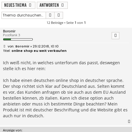
Neues Thema
Antworten
Suche
Erweiterte Suche
12 Beiträge • Seite
1
von
1
Boromir
PostRank 3
B
Boromir
» 29.12.2018, 10:10
e
online shop eu weit verkaufen
i
t
r
Ich weiß nicht, in welches unterforum das passt, deswegen
a
stelle ich es hier rein:
g
Ich habe einen deutschen online shop in deutscher sprache.
Der shop richtet sich klar auf Deutschland aus. Selten kommt
es vor, das Kunden anfragen ob sie auch aus dem EU Ausland
bestellen können, zb italien. Kann ich diese option auch
anbieten oder muss ich bestimmte Dinge beachten? Mein
Produkt ist mit deutscher Beschriftung und die Website gibt es
auch nur in deutsch.
Anzeige von: