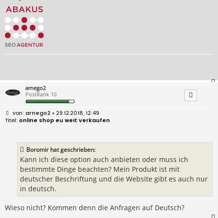
arnego2
PostRank 10
B
arnego2
» 29.12.2018, 12:49
e
online shop eu weit verkaufen
i
t
r
a
Boromir hat geschrieben:
g
Kann ich diese option auch anbieten oder muss ich
bestimmte Dinge beachten? Mein Produkt ist mit
deutscher Beschriftung und die Website gibt es auch nur
in deutsch.
Wieso nicht? Kommen denn die Anfragen auf Deutsch?