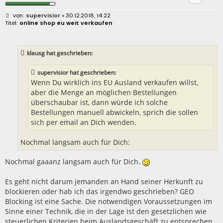
B
supervisior
» 30.12.2018, 14:22
e
online shop eu weit verkaufen
i
t
r
a
klausg hat geschrieben:
g
supervisior hat geschrieben:
Wenn Du wirklich ins EU Ausland verkaufen willst,
aber die Menge an möglichen Bestellungen
überschaubar ist, dann würde ich solche
Bestellungen manuell abwickeln, sprich die sollen
sich per email an Dich wenden.
Nochmal langsam auch für Dich:
Nochmal gaaanz langsam auch für Dich.
Es geht nicht darum jemanden an Hand seiner Herkunft zu
blockieren oder hab ich das irgendwo geschrieben? GEO
Blocking ist eine Sache. Die notwendigen Voraussetzungen im
Sinne einer Technik, die in der Lage ist den gesetzlichen wie
steuerlichen Kriterien beim Auslandsgeschäft zu entsprechen,