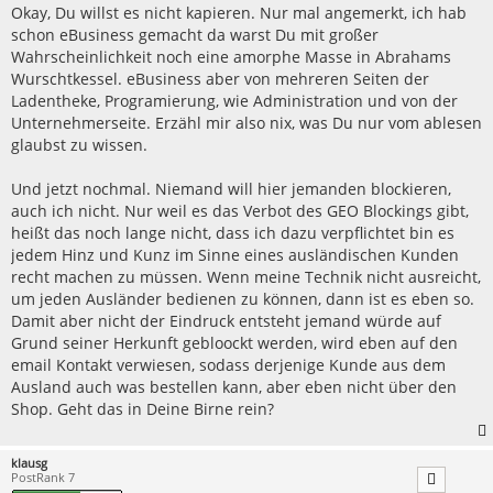
r
Okay, Du willst es nicht kapieren. Nur mal angemerkt, ich hab
a
schon eBusiness gemacht da warst Du mit großer
g
Wahrscheinlichkeit noch eine amorphe Masse in Abrahams
Wurschtkessel. eBusiness aber von mehreren Seiten der
Ladentheke, Programierung, wie Administration und von der
Unternehmerseite. Erzähl mir also nix, was Du nur vom ablesen
glaubst zu wissen.
Und jetzt nochmal. Niemand will hier jemanden blockieren,
auch ich nicht. Nur weil es das Verbot des GEO Blockings gibt,
heißt das noch lange nicht, dass ich dazu verpflichtet bin es
jedem Hinz und Kunz im Sinne eines ausländischen Kunden
recht machen zu müssen. Wenn meine Technik nicht ausreicht,
um jeden Ausländer bedienen zu können, dann ist es eben so.
Damit aber nicht der Eindruck entsteht jemand würde auf
Grund seiner Herkunft gebloockt werden, wird eben auf den
email Kontakt verwiesen, sodass derjenige Kunde aus dem
Ausland auch was bestellen kann, aber eben nicht über den
Shop. Geht das in Deine Birne rein?
klausg
PostRank 7