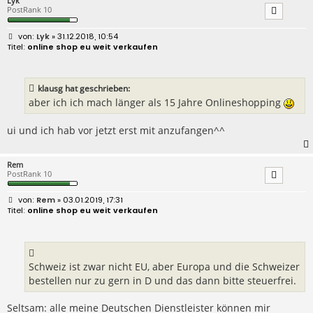
Lyk
PostRank 10
B
Lyk
» 31.12.2018, 10:54
e
online shop eu weit verkaufen
i
t
r
a
klausg hat geschrieben:
g
aber ich ich mach länger als 15 Jahre Onlineshopping
ui und ich hab vor jetzt erst mit anzufangen^^
Rem
PostRank 10
B
Rem
» 03.01.2019, 17:31
e
online shop eu weit verkaufen
i
t
r
a
g
Schweiz ist zwar nicht EU, aber Europa und die Schweizer
bestellen nur zu gern in D und das dann bitte steuerfrei.
Seltsam: alle meine Deutschen Dienstleister können mir