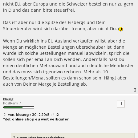
nicht EU, aber Europa und die Schweizer bestellen nur zu gern
in D und das dann bitte steuerfrei.
Das ist aber nur die Spitze des Eisbergs und Dein
Steuerberater wird sich darüber freuen, aber nicht Du.
Wenn Du wirklich ins EU Ausland verkaufen willst, aber die
Menge an möglichen Bestellungen überschaubar ist, dann
würde ich solche Bestellungen manuell abwickeln, sprich die
sollen sich per email an Dich wenden. Andernfalls hast Du
einen deutlichen Mehrauwand und auch deutliche Mehrkosten
und das muss sich irgendwo rechnen. Mehr als 10
Bestellungen/Monat sollten es dann schon sein. Hängt aber
auch von Deiner Marge je Bestellung ab.
klausg
PostRank 7
B
klausg
» 30.12.2018, 14:12
e
online shop eu weit verkaufen
i
t
r
a
supervisior hat geschrieben: