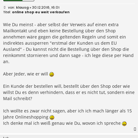
B
klausg
» 30.12.2018, 16:01
e
online shop eu weit verkaufen
i
t
r
Wie Du meinst - aber selbst der Verweis auf einen extra
a
Mailkontakt und eben keine Bestellung über den Shop
g
annehmen wäre gegen die geltenden Regeln und somit ein
indirektes aussperren "erstmal der Kunden us dem EU
Ausland" - Du kannst nicht die Bestellung über den Shop die
reinkommt stornieren und dann sage - ich lege diese per Hand
an.
Aber Jeder, wie er will
Ein Kunde der bestellen will, bestellt über den Shop oder wie
willst Du es denn verhindern, dass er es nicht tut, sondern eine
Mail schreibt?
Ich wollte es zwar nicht sagen, aber ich ich mach länger als 15
Jahre Onlineshopping
Ich denke mal ich weiß genau wie Du, wovon ich spreche