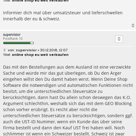
online shop eu weit verkaufen
i
t
r
informier dich mal über umsatzsteuer und lieferschwellen
a
innerhalb der eu & schweiz.
g
supervisior
PostRank 10
B
supervisior
» 30.12.2018, 12:07
e
online shop eu weit verkaufen
i
t
r
Das mit den Bestellungen aus dem Ausland ist eine verzwickte
a
Sache und würde mir das gut überlegen, ob Du den Ärger
g
eingehen willst den Du damit haben wirst. Wenn Deine Shop
Software die notwendigen und automatischen Funktionen nicht
besitzt, um die unterschiedlichen Steuersätze zu
berücksichtigen, dann hast Du allein schon deswegen das K.O.
Argument schlechthin, weshalb sich das mit dem GEO Blocking
schon vorher erübrigt. Es reicht aber nicht die
unterschiedlichen Steuersätze zu berücksichtigen, sondern ggf.
auch die UST-ID Nummer, wenn ein Kunde das über seine
Firma bestellt und dann den Kauf UST frei haben will. Noch
schlimmer ist wenn ein Schweizer bestellt. Schweiz ist zwar