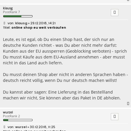
klausg
PostRank 7
B
klausg
» 29.12.2018, 14:21
e
online shop eu weit verkaufen
i
t
r
Leute, es ist egal, ob Du einen Shop hast, der sich nur an
a
deutsche Kunden richtet - was Du aber nicht mehr darfst:
g
Kunden aus der EU aussperren (Geoblocking verboten) - sprich
Du musst Käufe aus dem EU-Ausland annehmen - aber musst
nicht in das Land auch liefern.
Du musst deinen Shop aber nicht in anderen Sprachen haben -
deutsch reicht völlig, wenn Du nur deutsch machen willst!
Du kannst aber sagen: Eine Lieferung in das Bestellland
machen wir nicht, Sie können aber das Paket in DE abholen.
wurzel
PostRank 2
B
wurzel
» 30.12.2018, 11:25
e