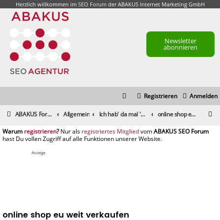
Herzlich willkommen im
SEO Forum
der ABAKUS Internet Marketing GmbH
Newsletter
abonnieren
Registrieren
Anmelden
S
ABAKUS Foren-Übersicht
Allgemein
Ich hab' da mal 'ne Frage
online shop eu weit verkaufen
u
registrieren
registriertes Mitglied
c
h
Anzeige
e
online shop eu weit verkaufen