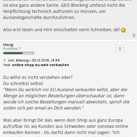
ist eine ganz andere Sache. GEO Blocking umfasst nicht die
Verpflichtung technisch aufrüsten zu müssen, um
Auslandsgeschäfte durchzuführen.
Also erst lesen und Hirn einschalten vorm Schreiben, ok?
klausg
PostRank 7
B
klausg
» 30.12.2018, 14:44
e
online shop eu weit verkaufen
i
t
r
Du willst es nicht verstehen oder?
a
Du schreibst selbst:
g
"Wenn Du wirklich ins EU Ausland verkaufen willst, aber die
Menge an möglichen Bestellungen überschaubar ist, dann
würde ich solche Bestellungen manuell abwickeln, sprich die
sollen sich per email an Dich wenden."
Was aber bringt Dir das, wenn dein Shop aus ganz Europa
aufrufbar ist, wo Kunden aus Schweden oder sonstwo online
einkaufen können - Du darfst dann nicht mal sagen: "Ich