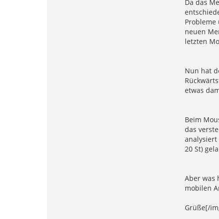
Da das Me
entschied
Probleme 
neuen Men
letzten Mo
Nun hat d
Rückwärtst
etwas dam
Beim Mouse
das verste
analysiert
20 St) gel
Aber was 
mobilen An
Grüße[/im