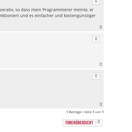
h
erativ, so dass mein Programmierer meinte, er
o
b
ktioniert und es einfacher und kostengünstiger
e
n
N
a
c
h
o
b
e
n
N
a
c
h
o
b
e
n
N
a
5 Beiträge • Seite
1
von
1
c
h
FORENÜBERSICHT
o
b