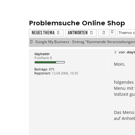
Problemsuche Online Shop
Neues Thema
Antworten
Google My Business - Eintrag "Kommende Veranstaltunge
B
dayt
daytrader
e
PostRank 8
i
Moin,
t
r
Beiträge:
875
a
Registriert:
12.04.2006, 10:35
g
folgendes
Menu mit v
Vollzeit gu
Das Menü 
auf Anhieb