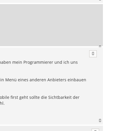
a
c
h
o
b
e
n
N
a
c
, haben mein Programmierer und ich uns
h
o
b
e
kein Menü eines anderen Anbieters einbauen
n
le first geht sollte die Sichtbarkeit der
hl.
N
a
c