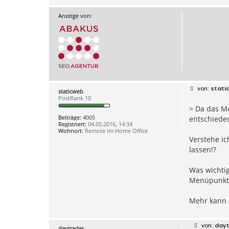
Anzeige von:
B
stati
staticweb
e
PostRank 10
i
> Da das Me
t
r
Beiträge:
4005
entschiede
a
Registriert:
04.05.2016, 14:34
g
Wohnort:
Remote im Home Office
Verstehe i
lassen!?
Was wichtig
Menüpunkte 
Mehr kann 
B
dayt
daytrader