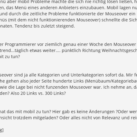
nü aber mobil Probleme machte die sich nie richtig lösen ließen,
en, das Menü eines anderen Anbieters einzubauen. Mobil lagen n
und durch die zeitliche Probleme funktionierte der Mouseover ein
üs (mit dem nicht funktionierenden Mouseover) schnellte die Sich
naten. Tendenz bis zuletzt steigend.
er Programmierer vor ziemlich genau einer Woche den Mouseover
rend...täglich etwas weiter.... pünktlich Richtung Weihnachtsgeschä
it zu tun?
over sind ja alle Kategorien und Unterkategorien sofort da. Mir fe
he gehen also jeder Seite hunderte Links (Menübaum/Kategoriebaum
 wie die Lage bei nicht funzenden Mouseover war. Ich nehme an, d
aden? Also 20 Links vs. 300 Links?
hat das mit mobil zu tun? Hier gab es keine Änderungen ?Oder wer
sicht trotzdem mitgeladen? Oder alles nicht von Relevanz und rein
g]