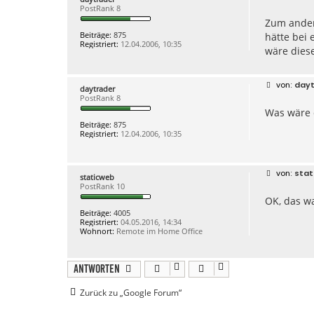
e
PostRank 8
i
Zum ander
t
r
Beiträge:
875
hätte bei
a
Registriert:
12.04.2006, 10:35
g
wäre dies
B
dayt
daytrader
e
PostRank 8
i
Was wäre d
t
r
Beiträge:
875
a
Registriert:
12.04.2006, 10:35
g
B
stat
staticweb
e
PostRank 10
i
OK, das w
t
r
Beiträge:
4005
a
Registriert:
04.05.2016, 14:34
g
Wohnort:
Remote im Home Office
Antworten
Zurück zu „Google Forum“