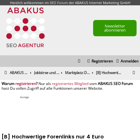
Herzlich willkommen im
SEO Forum
der ABAKUS Internet Marketing GmbH
Newsletter
abonnieren
Registrieren
Anmelden
S
ABAKUS Foren-Übersicht
Jobbörse und Marktplatz
Marktplatz: Dienstleistungen
[B] Hochwertige Forenlinks nur 4 Euro
u
registrieren
registriertes Mitglied
c
h
Anzeige
e
[B] Hochwertige Forenlinks nur 4 Euro