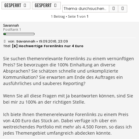
Gesperrt
Gesperrt
Suche
Erweit
1 Beitrag • Seite
1
von
1
Savannah
PostRank 1
B
Savannah
» 19.09.2018, 23:09
e
[B] Hochwertige Forenlinks nur 4 Euro
i
t
r
Sie suchen themenrelevante Forenlinks zu einem vernünftigen
a
Preis? Sie bevorzugen die 100% Einhaltung an diverse
g
Absprachen? Sie schätzen schnelle und unkomplizierte
Kommunikation? Sie erwarten am Ende des Auftrages ein
ausführliches und sauberes Reporting?
Wenn Sie all diese Fragen mit Ja beantworten können, sind Sie
bei mir zu 100% an der richtigen Stelle.
Ich biete Ihnen themenerelevante Forenlinks zu einem Preis
von 4,00 Euro das Stück an. Dabei verfüge ich über ein
weitreichendes Portfolio mit mehr als 4.500 Foren, so dass ich
jedes Themengebiet umfangreich abdecken könnte.