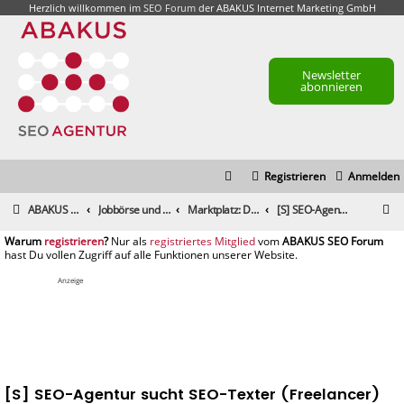
Herzlich willkommen im
SEO Forum
der ABAKUS Internet Marketing GmbH
Newsletter
abonnieren
Registrieren
Anmelden
S
ABAKUS Foren-Übersicht
Jobbörse und Marktplatz
Marktplatz: Dienstleistungen
[S] SEO-Agentur sucht SEO-Texter (Freelancer)
u
registrieren
registriertes Mitglied
c
h
Anzeige
e
[S] SEO-Agentur sucht SEO-Texter (Freelancer)