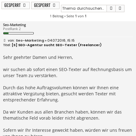
Gesperrt
Gesperrt
Suche
Erweit
1 Beitrag • Seite
1
von
1
Seo-Marketing
PostRank 2
B
Seo-Marketing
» 04.07.2018, 15:15
e
[S] SEO-Agentur sucht SEO-Texter (Freelancer)
i
t
r
Sehr geehrter Damen und Herren,
a
g
wir suchen ab sofort einen SEO-Texter auf Rechnungsbasis um
unser Team zu verstärken.
Durch das hohe Auftragsvolumen können wir Ihnen eine
attraktive Vergütung bieten, gesucht werden Texter mit
entsprechender Erfahrung.
Da wir Kunden aus allen Branchen haben, können wir das
thematische Feld vorab leider nicht abgrenzen.
Sofern wir Ihr Interesse geweckt haben, würden wir uns freuen