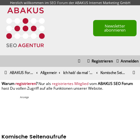
Herzlich willkommen im
SEO Forum
der ABAKUS Internet Marketing GmbH
Newsletter
abonnieren
Registrieren
Anmelden
S
ABAKUS Foren-Übersicht
Allgemein
Ich hab' da mal 'ne Frage
Komische Seitenaufrufe
u
registrieren
registriertes Mitglied
c
h
Anzeige
e
Komische Seitenaufrufe