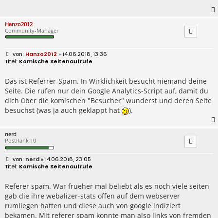
Hanzo2012
Community-Manager
B
Hanzo2012
» 14.06.2018, 13:36
e
Komische Seitenaufrufe
i
t
r
Das ist Referrer-Spam. In Wirklichkeit besucht niemand deine
a
Seite. Die rufen nur dein Google Analytics-Script auf, damit du
g
dich über die komischen "Besucher" wunderst und deren Seite
besuchst (was ja auch geklappt hat
).
nerd
PostRank 10
B
nerd
» 14.06.2018, 23:05
e
Komische Seitenaufrufe
i
t
r
Referer spam. War frueher mal beliebt als es noch viele seiten
a
gab die ihre webalizer-stats offen auf dem webserver
g
rumliegen hatten und diese auch von google indiziert
bekamen. Mit referer spam konnte man also links von fremden