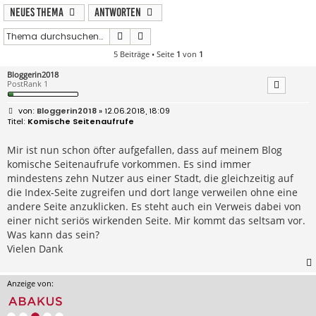
Neues Thema
Antworten
Suche
Erweiterte Suche
5 Beiträge • Seite
1
von
1
Bloggerin2018
PostRank 1
B
Bloggerin2018
» 12.06.2018, 18:09
e
Komische Seitenaufrufe
i
t
r
Mir ist nun schon öfter aufgefallen, dass auf meinem Blog
a
komische Seitenaufrufe vorkommen. Es sind immer
g
mindestens zehn Nutzer aus einer Stadt, die gleichzeitig auf
die Index-Seite zugreifen und dort lange verweilen ohne eine
andere Seite anzuklicken. Es steht auch ein Verweis dabei von
einer nicht seriös wirkenden Seite. Mir kommt das seltsam vor.
Was kann das sein?
Vielen Dank
Anzeige von: