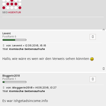
Levent
PostRank 6
B
Levent
» 12.06.2018, 18:18
e
Komische Seitenaufrufe
i
t
r
Hallo, wie wäre es wen wir den Verweis sehen könnten
a
g
Bloggerin2018
PostRank 1
B
Bloggerin2018
» 14.06.2018, 13:27
e
Komische Seitenaufrufe
i
t
r
Es war ishgetadsincome.info
a
g