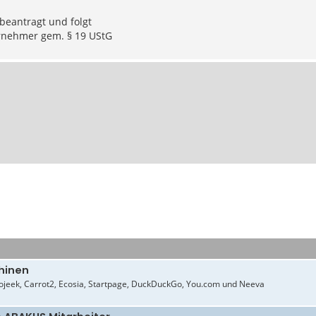
t beantragt und folgt
rnehmer gem. § 19 UStG
hinen
jeek, Carrot2, Ecosia, Startpage, DuckDuckGo, You.com und Neeva