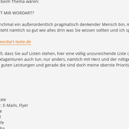
 beim Thema wären:
ET MIR WORDART?
nchmal ein außerordentlich pragmatisch denkender Mensch bin, m
steht nämlich so gut wie alles drin was Sie wissen sollten und ich
ordart-texte.de
ll, dass Sie auf Listen stehen, hier eine völlig unzureichende Liste
tagenturen auch tun, nur anders, nämlich mit Herz und der nötige
 guten Leistungen und gerade die sind doch meine oberste Priori
xte
, E-Mails, Flyer
e
l
fe
dia