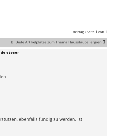
1 Beitrag • Seite
1
von
1
[B] Biete Artikelplätze zum Thema Hausstauballergien
r den Leser
den.
tützen, ebenfalls fündig zu werden. Ist