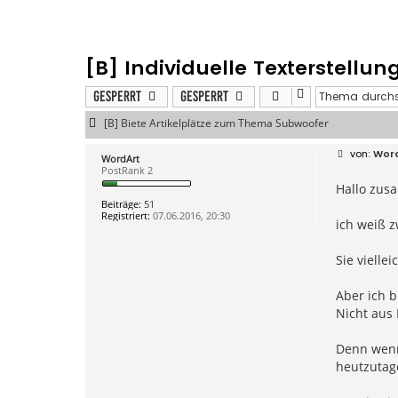
[B] Individuelle Texterstellun
Gesperrt
Gesperrt
[B] Biete Artikelplätze zum Thema Subwoofer
B
Wor
WordArt
e
PostRank 2
i
Hallo zus
t
r
Beiträge:
51
a
Registriert:
07.06.2016, 20:30
g
ich weiß z
Sie vielle
Aber ich 
Nicht aus 
Denn wenn 
heutzutag