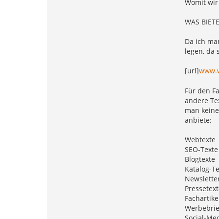
Womit wir
WAS BIET
Da ich ma
legen, da 
[url]
www.w
Für den Fa
andere Tex
man keine
anbiete:
Webtexte
SEO-Texte
Blogtexte
Katalog-Te
Newsletter
Pressetext
Fachartike
Werbebrie
Social-Me