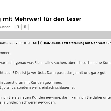
g mit Mehrwert für den Leser
Suche
Erweiterte Suche
dArt
» 15.05.2018, 11:03
[B] Individuelle Texterstellung mit Mehrwert fü
ammen,
war nicht genau was Sie so alles suchen, aber ich suche neue Kun
icht auch? Das ist ja verrückt. Dann passt das ja mit uns ganz gut.
bin zuerst dran mit Kunden gewinnen.
Egoismus, sondern weil’s einfach schlauer ist.
ich Sie als neuen Kunden gewinne, dann kann ich Sie dabei unters
e ja ungleich schwerer geworden.