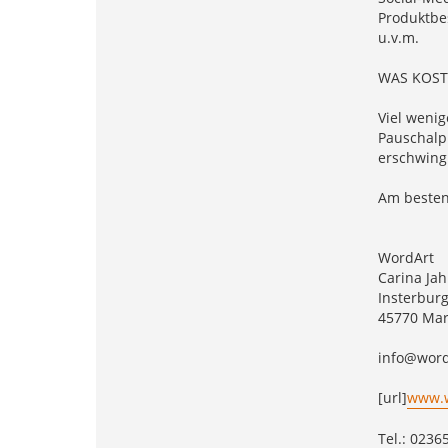
Produktbe
u.v.m.
WAS KOST
Viel wenig
Pauschalpr
erschwingl
Am besten 
WordArt
Carina Ja
Insterburg
45770 Mar
info@word
[url]
www.w
Tel.: 0236