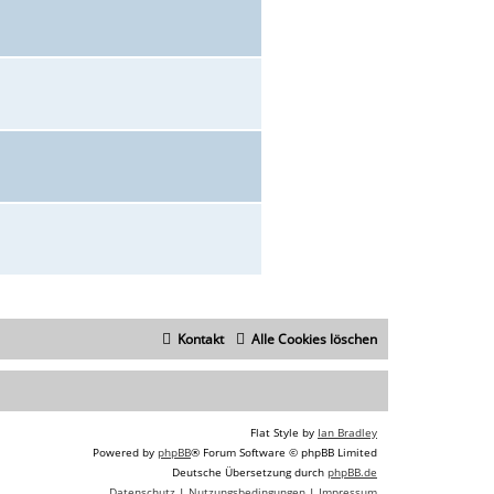
Kontakt
Alle Cookies löschen
Flat Style by
Ian Bradley
Powered by
phpBB
® Forum Software © phpBB Limited
Deutsche Übersetzung durch
phpBB.de
Datenschutz
|
Nutzungsbedingungen
|
Impressum