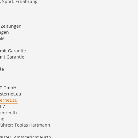
, Sport, Ernährung
 Zeitungen
ngen
le
mit Garantie
mit Garantie
ße
ET GmbH
sternet.eu
ernet.eu
f 7
enreuth
nd
führer: Tobias Hartmann
ister: Amtsgericht Fürth