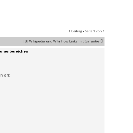
1 Beitrag • Seite
1
von
1
[B] Wikipedia und Wiki How Links mit Garantie
Themenbereichen
en an: