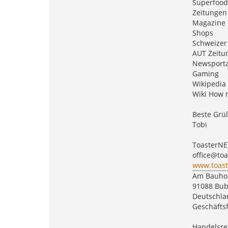
Superfood
Zeitungen
Magazine
Shops
Schweizer
AUT Zeitu
Newsporta
Gaming
Wikipedia 
Wiki How 
Beste Grü
Tobi
ToasterN
office@toa
www.toast
Am Bauho
91088 Bub
Deutschla
Geschäfts
Handelsreg