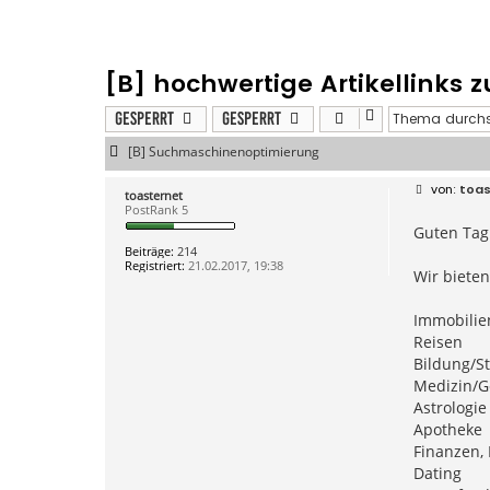
[B] hochwertige Artikellinks 
Gesperrt
Gesperrt
[B] Suchmaschinenoptimierung
B
toas
toasternet
e
PostRank 5
i
Guten Tag
t
r
Beiträge:
214
a
Registriert:
21.02.2017, 19:38
g
Wir bieten
Immobilie
Reisen
Bildung/S
Medizin/G
Astrologie
Apotheke
Finanzen, 
Dating