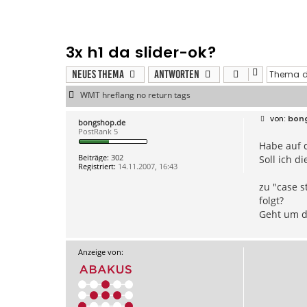
3x h1 da slider-ok?
Neues Thema
Antworten
WMT hreflang no return tags
B
bon
bongshop.de
e
PostRank 5
i
Habe auf d
t
r
Beiträge:
302
Soll ich 
a
Registriert:
14.11.2007, 16:43
g
zu "case s
folgt?
Geht um di
Anzeige von: