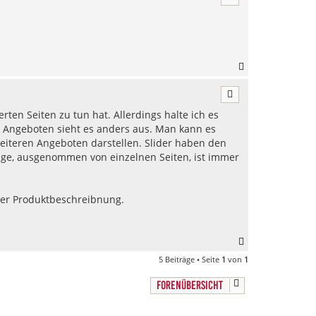
h
o
b
e
n
N
a
c
h
rten Seiten zu tun hat. Allerdings halte ich es
o
b
en Angeboten sieht es anders aus. Man kann es
e
eiteren Angeboten darstellen. Slider haben den
n
olge, ausgenommen von einzelnen Seiten, ist immer
 der Produktbeschreibnung.
N
a
5 Beiträge • Seite
1
von
1
c
h
FORENÜBERSICHT
o
b
e