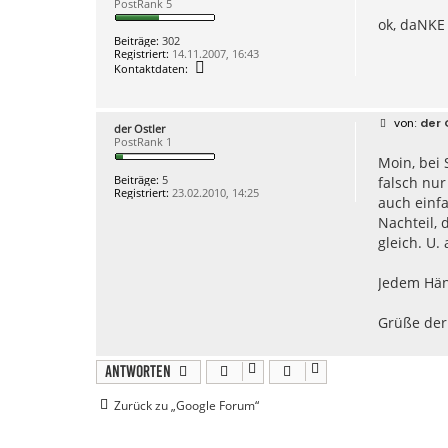
PostRank 5
i
e
ok, daNKE
t
g
r
o
Beiträge:
302
a
2
Registriert:
14.11.2007, 16:43
g
K
Kontaktdaten:
o
n
t
a
B
der 
der Ostler
k
e
PostRank 1
t
i
d
Moin, bei 
t
a
r
Beiträge:
5
falsch nur
t
a
Registriert:
23.02.2010, 14:25
e
g
auch einf
n
Nachteil, 
v
o
gleich. U.
n
b
o
Jedem Händ
n
g
s
Grüße der
h
o
p
.
Antworten
d
e
Zurück zu „Google Forum“