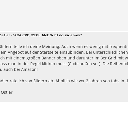
Ostler
» 14.04.2018, 02:00
3x h1 da slider-ok?
Slidern teile ich deine Meinung. Auch wenn es wenig mit frequentie
 ein Angebot auf der Startseite einzubinden. Bei unterschiedlich
ach mit einem großen Banner oben und darunter im 3er Grid mit w
dass man in der Regel klicken muss (Code außen vor). Die Reihenf
 a. auch bei Amazon!
ler rate ich von Slidern ab. Ähnlich wie vor 2 Jahren von tabs in
 Ostler