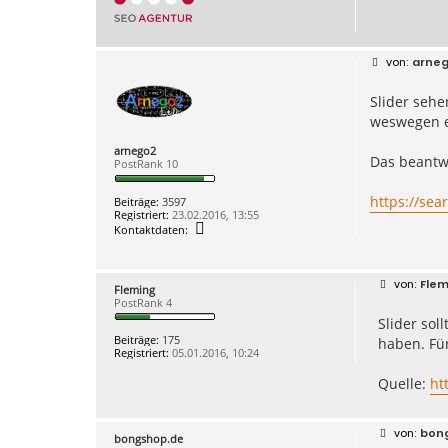
B
arne
e
i
Slider sehe
t
r
weswegen er
a
g
arnego2
Das beantwo
PostRank 10
https://sea
Beiträge:
3597
Registriert:
23.02.2016, 13:55
K
Kontaktdaten:
o
n
t
a
B
Flem
Fleming
k
e
PostRank 4
t
i
d
Slider sol
t
a
r
Beiträge:
175
haben. Für
t
a
Registriert:
05.01.2016, 10:24
e
g
n
Quelle:
ht
v
o
n
a
B
bon
r
bongshop.de
e
n