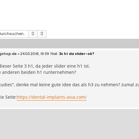
Suche
Erweiterte Suche
gshop.de
» 24.03.2018, 19:39
3x h1 da slider-ok?
ieser Seite 3 h1, da jeder slider eine h1 ist.
die anderen beiden h1 runternehmen?
tudies", denke mal keine gute idee das als h3 zu nehmen? zumal zu h
e Seite:
https://dental-implants-asia.com/