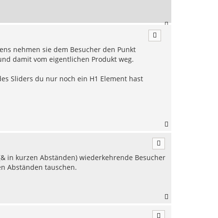
n
N
a
c
eitens nehmen sie dem Besucher den Punkt
h
o
 und damit vom eigentlichen Produkt weg.
b
e
des Sliders du nur noch ein H1 Element hast
n
N
a
c
h
ig (& in kurzen Abständen) wiederkehrende Besucher
o
b
ren Abständen tauschen.
e
n
N
a
c