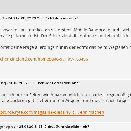
go2
» 24.03.2018, 22:23
3x h1 da slider-ok?
n zwar toll aus nur kosten sie erstens Mobile Bandbreite und zw
/sie gekommen ist. Der Slider zieht die Aufmerksamkeit auf sich
rtet deine Frage allerdings nur in der Form; das beim Wegfallen 
rchengineland.com/homepage-s ... ity-163496
ing
» 26.03.2018, 11:57
3x h1 da slider-ok?
lten sich nur so Seiten wie Amazon oÄ leisten, da diese regelmäß
 alle anderen gilt: Lieber nur ein Angebot und dieses nach länge
tps://de.ryte.com/magazine/diese-10-c ... ehr-machen
gshop.de
» 28.03.2018, 23:12
3x h1 da slider-ok?