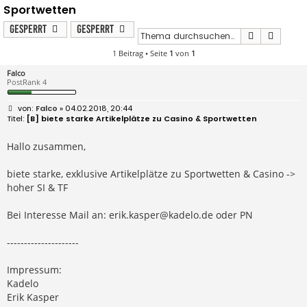
Sportwetten
Gesperrt
Gesperrt
Suche
Erweit
1 Beitrag • Seite
1
von
1
Falco
PostRank 4
B
Falco
» 04.02.2018, 20:44
e
[B] biete starke Artikelplätze zu Casino & Sportwetten
i
t
r
Hallo zusammen,
a
g
biete starke, exklusive Artikelplätze zu Sportwetten & Casino ->
hoher SI & TF
Bei Interesse Mail an:
erik.kasper@kadelo.de
oder PN
---------------------
Impressum:
Kadelo
Erik Kasper