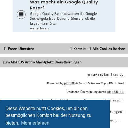
Was macht ein Google Quality
Rater?
Google Quality Rater bewerten die Google-
Suchergebnisse. Dabei prüfen sie, ob die
Ergebnisse für...
weiterlesen
Foren-Übersicht
Kontakt
Alle Cookies löschen
zum ABAKUS Archiv Marktplatz: Dienstleistungen
Ian Bradley
Flat Style by
phpBB
Powered by
® Forum Software © phpBB Limited
phpBB.de
Deutsche Übersetzung durch
Datenschutz
Nutzungsbedingungen
Impressum
|
|
Diese Website nutzt Cookies, um dir den
|
|
|
|
SEO Agentur
SEO Blog
SEO Online Tools
SEO Dienstleistungen
bestmöglichen Komfort bei der Nutzung zu
|
|
|
|
SEO Workshops
SEO Beratung
Backlinks kaufen
SEO Audit
bieten.
Mehr erfahren