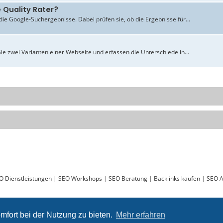
 Quality Rater?
ie Google-Suchergebnisse. Dabei prüfen sie, ob die Ergebnisse für...
ie zwei Varianten einer Webseite und erfassen die Unterschiede in...
O Dienstleistungen
|
SEO Workshops
|
SEO Beratung
|
Backlinks kaufen
|
SEO A
Sie lesen gerade:
Massive Zugriffe auf Einzelseite - ABAKUS
mfort bei der Nutzung zu bieten.
Mehr erfahren