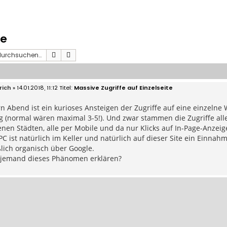
te
Suche
Erweiterte Suche
rich
» 14.01.2018, 11:12
Massive Zugriffe auf Einzelseite
rn Abend ist ein kurioses Ansteigen der Zugriffe auf eine einzelne
ig (normal wären maximal 3-5!). Und zwar stammen die Zugriffe all
nen Städten, alle per Mobile und da nur Klicks auf In-Page-Anzei
PC ist natürlich im Keller und natürlich auf dieser Site ein Einna
lich organisch über Google.
 jemand dieses Phänomen erklären?