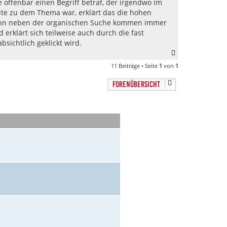
ie offenbar einen Begriff betraf, der irgendwo im
ite zu dem Thema war, erklärt das die hohen
, denn neben der organischen Suche kommen immer
 erklärt sich teilweise auch durch die fast
sichtlich geklickt wird.
N
a
11 Beiträge • Seite
1
von
1
c
h
FORENÜBERSICHT
o
b
e
n