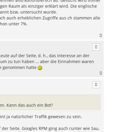
fe nehmen also kontinuierlich ab. Gesucht wird immer
e
igen Raum als einziger erklärt wird. Die englische
n
nannt bzw. untersucht wurde.
och auch erheblichen Zugriffe aus ch stammen alle
chon unter 7%.
N
a
c
h
ute auf der Seite, d. h., das Interesse an der
o
b
dium zu tun haben … aber die Einnahmen waren
e
line genommen hatte
n
N
a
c
h
o
b
e
en. Kann das auch ein Bot?
n
nt ja natürlicher Traffik gewesen zu sein.
f der Seite. Googles RPM ging auch runter wie Sau,