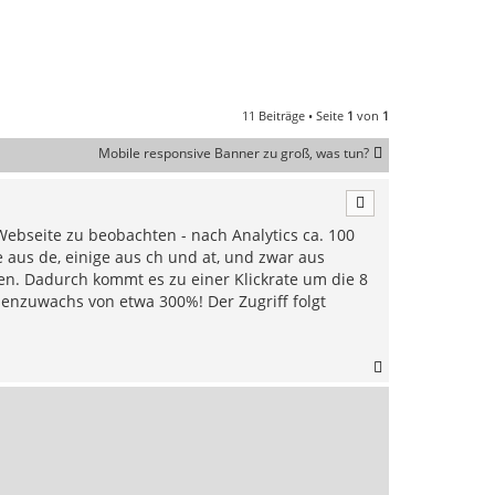
11 Beiträge • Seite
1
von
1
Mobile responsive Banner zu groß, was tun?
 Webseite zu beobachten - nach Analytics ca. 100
e aus de, einige aus ch und at, und zwar aus
gen. Dadurch kommt es zu einer Klickrate um die 8
hmenzuwachs von etwa 300%! Der Zugriff folgt
N
a
c
h
o
b
e