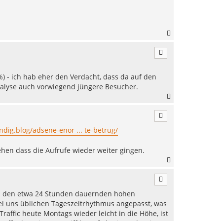
N
a
c
h
o
b
8%) - ich hab eher den Verdacht, dass da auf den
e
alyse auch vorwiegend jüngere Besucher.
n
N
a
c
h
endig.blog/adsene-enor ... te-betrug/
o
b
e
ehen dass die Aufrufe wieder weiter gingen.
n
N
a
c
h
ach den etwa 24 Stunden dauernden hohen
o
b
bei uns üblichen Tageszeitrhythmus angepasst, was
e
affic heute Montags wieder leicht in die Höhe, ist
n