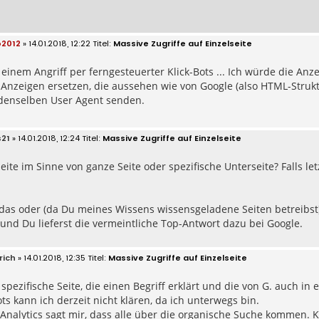
2012
» 14.01.2018, 12:22
Massive Zugriffe auf Einzelseite
 einem Angriff per ferngesteuerter Klick-Bots ... Ich würde die A
Anzeigen ersetzen, die aussehen wie von Google (also HTML-Strukt
 denselben User Agent senden.
s21
» 14.01.2018, 12:24
Massive Zugriffe auf Einzelseite
eite im Sinne von ganze Seite oder spezifische Unterseite? Falls let
das oder (da Du meines Wissens wissensgeladene Seiten betreibst
 und Du lieferst die vermeintliche Top-Antwort dazu bei Google.
rich
» 14.01.2018, 12:35
Massive Zugriffe auf Einzelseite
e spezifische Seite, die einen Begriff erklärt und die von G. auch i
ts kann ich derzeit nicht klären, da ich unterwegs bin.
Analytics sagt mir, dass alle über die organische Suche kommen. 