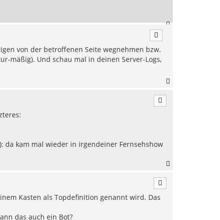
n
N
a
c
nzeigen von der betroffenen Seite wegnehmen bzw.
h
o
ur-mäßig). Und schau mal in deinen Server-Logs,
b
e
N
n
a
c
h
zteres:
o
b
e
n
): da kam mal wieder in irgendeiner Fernsehshow
N
a
c
h
n einem Kasten als Topdefinition genannt wird. Das
o
b
e
Kann das auch ein Bot?