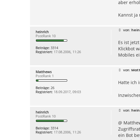
aber erhol
Kannst ja 
B
hein
heinrich
e
PostRank 10
i
Es ist jet
t
r
Beiträge:
3314
Klickbot w
a
Registriert:
17.08.2006, 11:26
g
Mobiles e
B
Mat
Matthews
e
PostRank 1
i
Hatte ich
t
r
Beiträge:
26
a
Registriert:
18.09.2017, 09:03
g
Inzwischen
B
hein
heinrich
e
PostRank 10
i
@ Matthew
t
r
Beiträge:
3314
Zugriffsra
a
Registriert:
17.08.2006, 11:26
g
ein Bot be