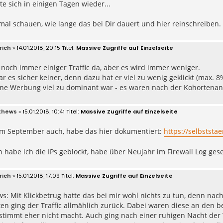
te sich in einigen Tagen wieder...
mal schauen, wie lange das bei Dir dauert und hier reinschreiben.
rich
» 14.01.2018, 20:15
Massive Zugriffe auf Einzelseite
zt noch immer einiger Traffic da, aber es wird immer weniger.
ar es sicher keiner, denn dazu hat er viel zu wenig geklickt (max. 
ine Werbung viel zu dominant war - es waren nach der Kohortenan
thews
» 15.01.2018, 10:41
Massive Zugriffe auf Einzelseite
 im September auch, habe das hier dokumentiert:
https://selbststa
 habe ich die IPs geblockt, habe über Neujahr im Firewall Log ges
rich
» 15.01.2018, 17:09
Massive Zugriffe auf Einzelseite
s: Mit Klickbetrug hatte das bei mir wohl nichts zu tun, denn n
ten ging der Traffic allmählich zurück. Dabei waren diese an den 
stimmt eher nicht macht. Auch ging nach einer ruhigen Nacht der Tr