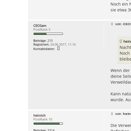
Noch ein N
sie etwa 3
B
CEO
CEOSam
e
PostRank 5
i
t
r
Beiträge:
215
hein
a
Registriert:
24.06.2017, 11:16
g
Nacht
K
Kontaktdaten:
o
Noch e
n
bleib
t
a
k
Wenn der 
t
d
deine Seit
a
Verweilda
t
e
n
Kann natür
v
o
wurde. Au
n
C
E
O
B
hein
heinrich
S
e
PostRank 10
a
i
m
Die Verwei
t
r
Beiträge:
3314