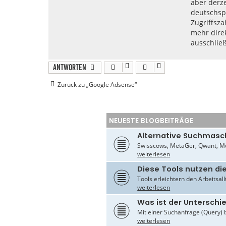
aber derze
deutschsp
Zugriffsz
mehr direk
ausschließ
Antworten
Zurück zu „Google Adsense“
NEUESTE BLOGBEITRÄGE
Alternative Suchmasc
Swisscows, MetaGer, Qwant, Mo
weiterlesen
Diese Tools nutzen di
Tools erleichtern den Arbeitsal
weiterlesen
Was ist der Untersch
Mit einer Suchanfrage (Query) 
weiterlesen