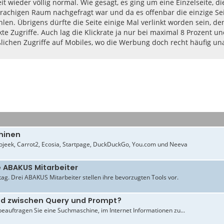
it wieder völlig normal. Wie gesagt, es ging um eine Einzelseite, d
rachigen Raum nachgefragt war und da es offenbar die einzige Se
ahlen. Übrigens dürfte die Seite einige Mal verlinkt worden sein
te Zugriffe. Auch lag die Klickrate ja nur bei maximal 8 Prozent und
lichen Zugriffe auf Mobiles, wo die Werbung doch recht häufig unab
hinen
jeek, Carrot2, Ecosia, Startpage, DuckDuckGo, You.com und Neeva
e ABAKUS Mitarbeiter
ltag. Drei ABAKUS Mitarbeiter stellen ihre bevorzugten Tools vor.
ied zwischen Query und Prompt?
beauftragen Sie eine Suchmaschine, im Internet Informationen zu...