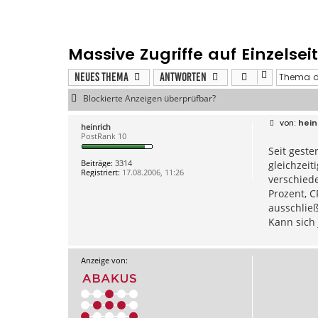
Massive Zugriffe auf Einzelsei
Neues Thema
Antworten
Blockierte Anzeigen überprüfbar?
B
hein
heinrich
e
PostRank 10
i
Seit geste
t
r
Beiträge:
3314
gleichzeit
a
Registriert:
17.08.2006, 11:26
g
verschiede
Prozent, C
ausschließ
Kann sich
Anzeige von: