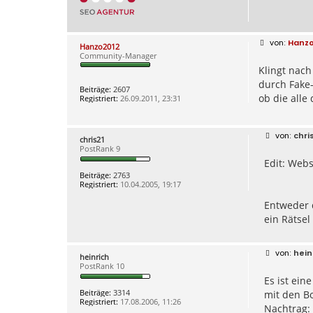
B
Hanzo
Hanzo2012
e
Community-Manager
i
Klingt nach
t
r
durch Fake-
a
Beiträge:
2607
g
ob die alle
Registriert:
26.09.2011, 23:31
B
chri
chris21
e
PostRank 9
i
Edit: Webs
t
r
Beiträge:
2763
a
Registriert:
10.04.2005, 19:17
g
Entweder 
ein Rätsel
B
hein
heinrich
e
PostRank 10
i
Es ist ein
t
r
Beiträge:
3314
mit den Bo
a
Registriert:
17.08.2006, 11:26
g
Nachtrag: 