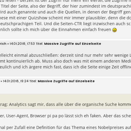
 zu lesen - derzeit ist der Zugriff nur mehr ein Viertel, die Zugrif
Titel der Seite, also der Begriff, der hier zumindest im deutsprach
wird auch genannte und auch die Quellen, in denen der Begriff ge
hese mit einer Quizshow scheint mir immer plausibler, denn die d
eutschprachigen Teil. Und die Seiten-CTR liegt inzwischen auch s
nlich sollte ich mich über die Einnahmen einfach freuen
rich
» 14.01.2018, 17:53
Massive Zugriffe auf Einzelseite
lleicht einmal abzuschließen: derzeit sind nur mehr sehr wenige Le
mt kontinuierlich ab. Muss also doch was mit einem anderen Me
eulich und ich ärgere mich fast, dass ich die Seite einige Zeit off
» 14.01.2018, 19:24
Massive Zugriffe auf Einzelseite
rag: Analytics sagt mir, dass alle über die organische Suche komm
er, User-Agent, Browser pi pa po lässt sich eh faken. Aber das schei
mal per Zufall eine Definition für das Thema eines Nobelpreises au