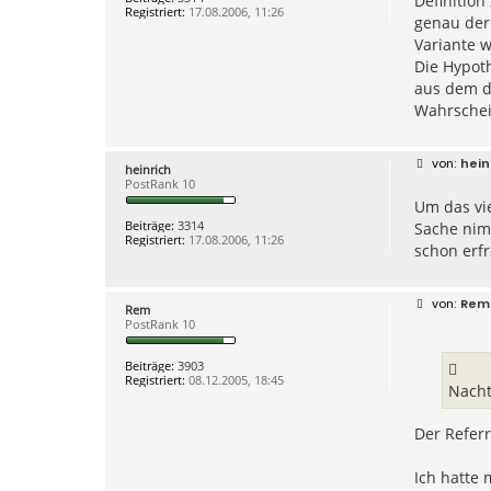
Definition
a
Registriert:
17.08.2006, 11:26
g
genau der 
Variante 
Die Hypot
aus dem d
Wahrschei
B
hein
heinrich
e
PostRank 10
i
Um das vie
t
r
Beiträge:
3314
Sache nim
a
Registriert:
17.08.2006, 11:26
g
schon erfr
B
Rem
Rem
e
PostRank 10
i
t
r
Beiträge:
3903
a
Registriert:
08.12.2005, 18:45
g
Nacht
Der Referr
Ich hatte 