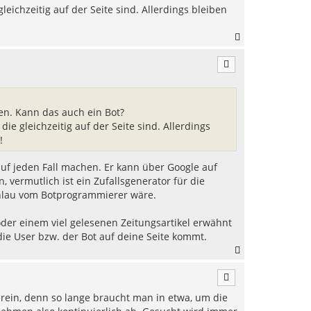
n
leichzeitig auf der Seite sind. Allerdings bleiben
N
a
c
h
o
b
e
en. Kann das auch ein Bot?
n
die gleichzeitig auf der Seite sind. Allerdings
!
uf jeden Fall machen. Er kann über Google auf
vermutlich ist ein Zufallsgenerator für die
chlau vom Botprogrammierer wäre.
oder einem viel gelesenen Zeitungsartikel erwähnt
ie User bzw. der Bot auf deine Seite kommt.
N
a
c
h
rein, denn so lange braucht man in etwa, um die
o
b