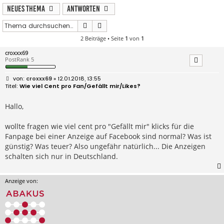
Neues Thema
Antworten
Suche
Erweiterte Suche
2 Beiträge • Seite
1
von
1
croxxx69
PostRank 5
B
croxxx69
» 12.01.2018, 13:55
e
Wie viel Cent pro Fan/Gefällt mir/Likes?
i
t
r
Hallo,
a
g
wollte fragen wie viel cent pro "Gefällt mir" klicks für die
Fanpage bei einer Anzeige auf Facebook sind normal? Was ist
günstig? Was teuer? Also ungefähr natürlich... Die Anzeigen
schalten sich nur in Deutschland.
Anzeige von: