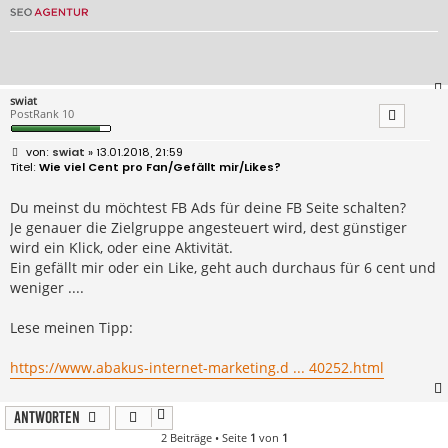
swiat
PostRank 10
B
swiat
» 13.01.2018, 21:59
e
Wie viel Cent pro Fan/Gefällt mir/Likes?
i
t
r
Du meinst du möchtest FB Ads für deine FB Seite schalten?
a
Je genauer die Zielgruppe angesteuert wird, dest günstiger
g
wird ein Klick, oder eine Aktivität.
Ein gefällt mir oder ein Like, geht auch durchaus für 6 cent und
weniger ....
Lese meinen Tipp:
https://www.abakus-internet-marketing.d ... 40252.html
Antworten
2 Beiträge • Seite
1
von
1