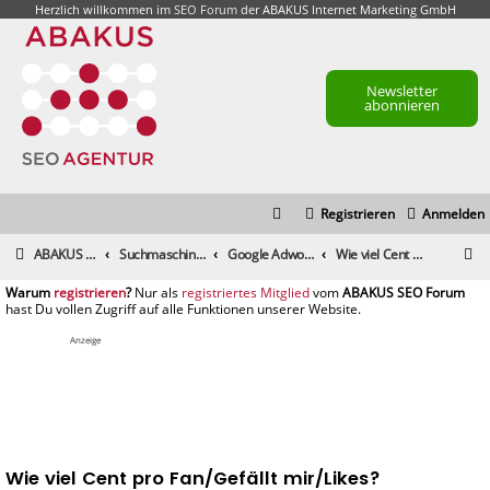
Herzlich willkommen im
SEO Forum
der ABAKUS Internet Marketing GmbH
Newsletter
abonnieren
Registrieren
Anmelden
S
ABAKUS Foren-Übersicht
Suchmaschinenmarketing (SEM) / Suchmaschinenoptimierung (SEO)
Google Adwords & Facebook Ads, Yahoo!, Microsoft adCenter
Wie viel Cent pro Fan/Gefällt mir/Likes?
u
registrieren
registriertes Mitglied
c
h
Anzeige
e
Wie viel Cent pro Fan/Gefällt mir/Likes?