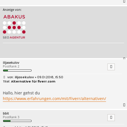
Anzeige von:
ilijasekulov
PostRank 2
B
ilijasekulov
» 09.01.2018, 15:50
e
Alternative für fiverr.com
i
t
r
Hallo, hier gehst du
a
https://www.erfahrungen.com/mit/Fiverr/alternativen/
g
bbit
PostRank 3