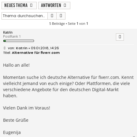
Neues Thema
Antworten
Suche
Erweiterte Suche
5 Beiträge • Seite
1
von
1
Katrin
PostRank 1
B
Katrin
» 09.01.2018, 14:26
e
Alternative für fiverr.com
i
t
r
Hallo an alle!
a
g
Momentan suche ich deutsche Alternative für fiverr.com. Kennt
vielleicht jemand von euch einige? Oder Plattformen, die viele
verschiedene Angebote für den deutschen Digital-Markt
haben.
Vielen Dank im Voraus!
Beste Grüße
Eugenija