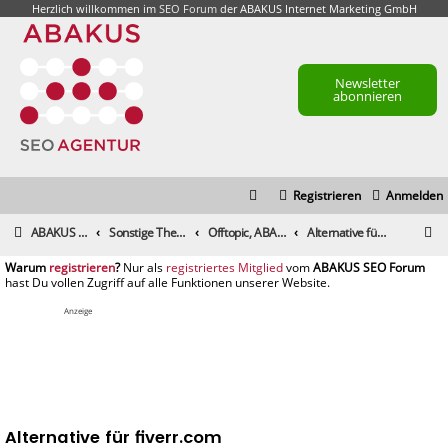
Herzlich willkommen im
SEO Forum
der ABAKUS Internet Marketing GmbH
Newsletter
abonnieren
Registrieren
Anmelden
S
ABAKUS Foren-Übersicht
Sonstige Themen
Offtopic, ABAKUS Community und alle sonstigen Themen
Alternative für fiverr.com
u
registrieren
registriertes Mitglied
c
h
Anzeige
e
Alternative für fiverr.com