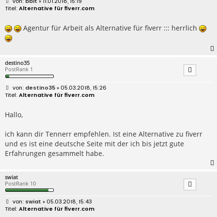
B
bbit
» 11.01.2018, 15:19
e
Alternative für fiverr.com
i
t
r
Agentur für Arbeit als Alternative für fiverr ::: herrlich
a
g
destino35
PostRank 1
B
destino35
» 05.03.2018, 15:26
e
Alternative für fiverr.com
i
t
r
Hallo,
a
g
ich kann dir Tennerr empfehlen. Ist eine Alternative zu fiverr
und es ist eine deutsche Seite mit der ich bis jetzt gute
Erfahrungen gesammelt habe.
swiat
PostRank 10
B
swiat
» 05.03.2018, 15:43
e
Alternative für fiverr.com
i