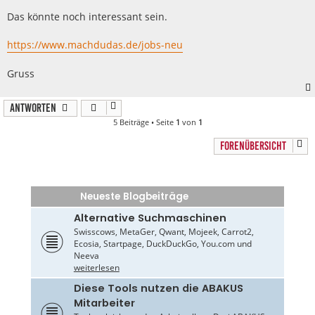
t
r
Das könnte noch interessant sein.
a
g
https://www.machdudas.de/jobs-neu
Gruss
Antworten
5 Beiträge • Seite
1
von
1
FORENÜBERSICHT
Neueste Blogbeiträge
Alternative Suchmaschinen
Swisscows, MetaGer, Qwant, Mojeek, Carrot2,
Ecosia, Startpage, DuckDuckGo, You.com und
Neeva
weiterlesen
Diese Tools nutzen die ABAKUS
Mitarbeiter