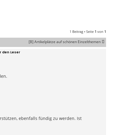
1 Beitrag • Seite
1
von
1
[B] Artikelplätze auf schönen Einzelthemen
r den Leser
den.
tützen, ebenfalls fündig zu werden. Ist