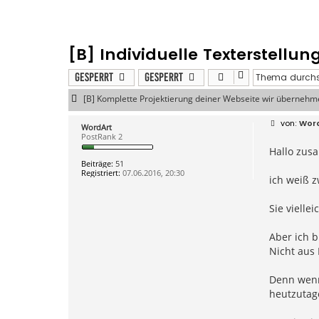
[B] Individuelle Texterstellun
Gesperrt
Gesperrt
[B] Komplette Projektierung deiner Webseite wir überneh
B
Wor
WordArt
e
PostRank 2
i
Hallo zus
t
r
Beiträge:
51
a
Registriert:
07.06.2016, 20:30
g
ich weiß z
Sie vielle
Aber ich 
Nicht aus 
Denn wenn 
heutzutag