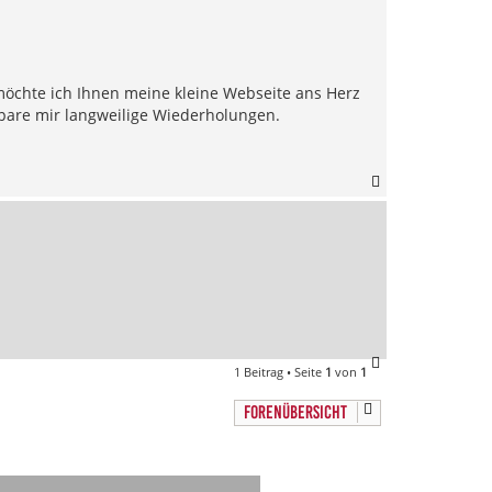
öchte ich Ihnen meine kleine Webseite ans Herz
 spare mir langweilige Wiederholungen.
N
a
c
h
o
b
e
n
N
1 Beitrag • Seite
1
von
1
a
c
FORENÜBERSICHT
h
o
b
e