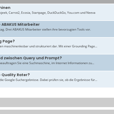
hinen
jeek, Carrot2, Ecosia, Startpage, DuckDuckGo, You.com und Neeva
e ABAKUS Mitarbeiter
ltag. Drei ABAKUS Mitarbeiter stellen ihre bevorzugten Tools vor.
g Page?
en maschinenlesbar und strukturiert dar. Mit einer Grounding Page...
ied zwischen Query und Prompt?
beauftragen Sie eine Suchmaschine, im Internet Informationen zu...
 Quality Rater?
ie Google-Suchergebnisse. Dabei prüfen sie, ob die Ergebnisse für...