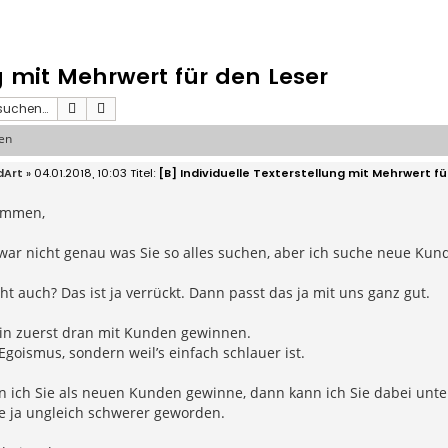
g mit Mehrwert für den Leser
Suche
Erweiterte Suche
men
dArt
» 04.01.2018, 10:03
[B] Individuelle Texterstellung mit Mehrwert fü
ammen,
war nicht genau was Sie so alles suchen, aber ich suche neue Kun
icht auch? Das ist ja verrückt. Dann passt das ja mit uns ganz gut.
bin zuerst dran mit Kunden gewinnen.
Egoismus, sondern weil’s einfach schlauer ist.
ich Sie als neuen Kunden gewinne, dann kann ich Sie dabei unters
e ja ungleich schwerer geworden.