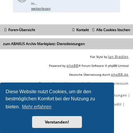
in...
weiterlesen
Foren-Übersicht
Kontakt
Alle Cookies löschen
zum ABAKUS Archiv Marktplatz: Dienstleistungen
Ian Bradley
Flat Style by
phpBB
Powered by
® Forum Software © phpBB Limited
phpBB.de
Deutsche Übersetzung durch
Datenschutz
Nutzungsbedingungen
Impressum
|
|
Diese Website nutzt Cookies, um dir den
|
|
|
|
SEO Agentur
SEO Blog
SEO Online Tools
SEO Dienstleistungen
bestmöglichen Komfort bei der Nutzung zu
|
|
|
|
SEO Workshops
SEO Beratung
Backlinks kaufen
SEO Audit
bieten.
Mehr erfahren
|
SEO Tools gratis
SEO-Konkurrenzanalyse
Verstanden!
Sie lesen gerade:
[B] Hochqualitative Forenlinks - ABAKUS