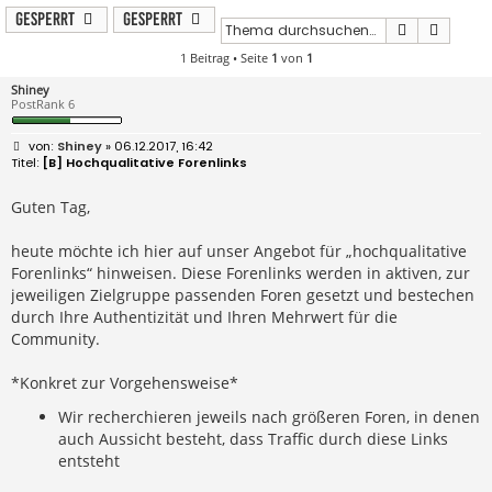
Gesperrt
Gesperrt
Suche
Erweit
1 Beitrag • Seite
1
von
1
Shiney
PostRank 6
B
Shiney
» 06.12.2017, 16:42
e
[B] Hochqualitative Forenlinks
i
t
r
Guten Tag,
a
g
heute möchte ich hier auf unser Angebot für „hochqualitative
Forenlinks“ hinweisen. Diese Forenlinks werden in aktiven, zur
jeweiligen Zielgruppe passenden Foren gesetzt und bestechen
durch Ihre Authentizität und Ihren Mehrwert für die
Community.
*Konkret zur Vorgehensweise*
Wir recherchieren jeweils nach größeren Foren, in denen
auch Aussicht besteht, dass Traffic durch diese Links
entsteht