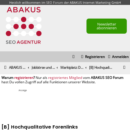
Herzlich willkommen im
SEO Forum
der ABAKUS Internet Marketing GmbH
Newsletter
abonnieren
Registrieren
Anmelden
S
ABAKUS Foren-Übersicht
Jobbörse und Marktplatz
Marktplatz: Dienstleistungen
[B] Hochqualitative Forenlinks
u
registrieren
registriertes Mitglied
c
h
Anzeige
e
[B] Hochqualitative Forenlinks