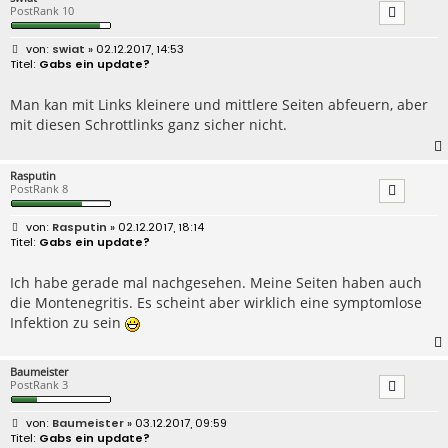
PostRank 10
B
swiat
» 02.12.2017, 14:53
e
Gabs ein update?
i
t
r
Man kan mit Links kleinere und mittlere Seiten abfeuern, aber
a
mit diesen Schrottlinks ganz sicher nicht.
g
Rasputin
PostRank 8
B
Rasputin
» 02.12.2017, 18:14
e
Gabs ein update?
i
t
r
Ich habe gerade mal nachgesehen. Meine Seiten haben auch
a
die Montenegritis. Es scheint aber wirklich eine symptomlose
g
Infektion zu sein
Baumeister
PostRank 3
B
Baumeister
» 03.12.2017, 09:59
e
Gabs ein update?
i