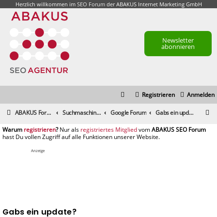
Herzlich willkommen im
SEO Forum
der ABAKUS Internet Marketing GmbH
Newsletter
abonnieren
Registrieren
Anmelden
S
ABAKUS Foren-Übersicht
Suchmaschinenmarketing (SEM) / Suchmaschinenoptimierung (SEO)
Google Forum
Gabs ein update?
u
registrieren
registriertes Mitglied
c
h
Anzeige
e
Gabs ein update?