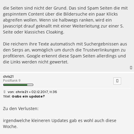
t
r
die Seiten sind nicht der Grund. Das sind Spam Seiten die mit
a
gespinntem Content über die Bildersuche ein paar Klicks
g
abgreifen wollen. Wenn sie halbwegs ranken, wird ein
Javascript drauf geknallt mit einer Weiterleitung zur einer S.
Seite oder klassiches Cloaking.
Die reichern ihre Texte automatisch mit Suchergebnissen aus
den Serps an, womöglich um durch die Trustverlinkungen zu
profitieren. Google erkennt diese Spam Seiten allerdings und
die Links werden nicht gewertet.
chris21
PostRank 9
B
chris21
» 02.12.2017, 11:36
e
Gabs ein update?
i
t
r
Zu den Verlusten:
a
g
irgendwelche kleineren Updates gab es wohl auch diese
Woche.