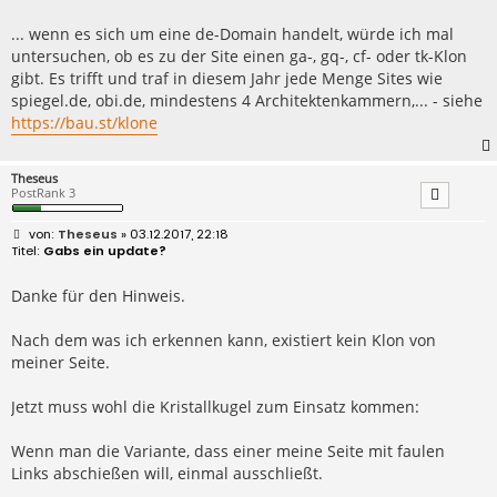
t
r
... wenn es sich um eine de-Domain handelt, würde ich mal
a
untersuchen, ob es zu der Site einen ga-, gq-, cf- oder tk-Klon
g
gibt. Es trifft und traf in diesem Jahr jede Menge Sites wie
spiegel.de, obi.de, mindestens 4 Architektenkammern,... - siehe
https://bau.st/klone
Theseus
PostRank 3
B
Theseus
» 03.12.2017, 22:18
e
Gabs ein update?
i
t
r
Danke für den Hinweis.
a
g
Nach dem was ich erkennen kann, existiert kein Klon von
meiner Seite.
Jetzt muss wohl die Kristallkugel zum Einsatz kommen:
Wenn man die Variante, dass einer meine Seite mit faulen
Links abschießen will, einmal ausschließt.