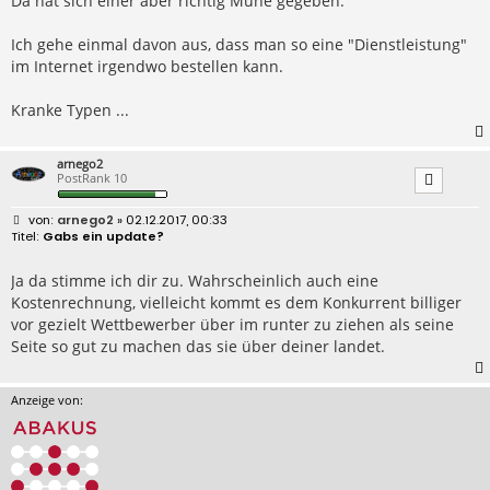
Da hat sich einer aber richtig Mühe gegeben.
Ich gehe einmal davon aus, dass man so eine "Dienstleistung"
im Internet irgendwo bestellen kann.
Kranke Typen ...
arnego2
PostRank 10
B
arnego2
» 02.12.2017, 00:33
e
Gabs ein update?
i
t
r
Ja da stimme ich dir zu. Wahrscheinlich auch eine
a
Kostenrechnung, vielleicht kommt es dem Konkurrent billiger
g
vor gezielt Wettbewerber über im runter zu ziehen als seine
Seite so gut zu machen das sie über deiner landet.
Anzeige von: