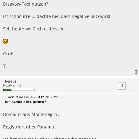
Disavow-Tool nutzen?
Ist schon irre ... dachte nie, dass negative SEO wirkt.
Seit heute weiß ich es besser.
Gruß
T.
Theseus
PostRank 3
B
Theseus
» 01.12.2017, 23:19
e
Gabs ein update?
i
t
r
Domains aus Montenegro ...
a
g
Registriert über Panama ...