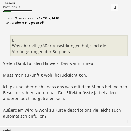
Theseus
PostRank 3
B
Theseus
» 02.12.2017, 14:10
e
Gabs ein update?
i
t
r
a
g
Was aber vll. größer Auswirkungen hat, sind die
Verlängerungen der Snippets.
Vielen Dank für den Hinweis. Das war mir neu.
Muss man zukünftig wohl berücksichtigen.
Ich glaube aber nicht, dass das was mit dem Minus bei meinen
Besucherzahlen zu tun hat. Der Effekt müsste ja bei allen
anderen auch aufgetreten sein.
Außerdem wird G wohl zu kurze descriptions vielleicht auch
automatisch anfüllen?
swiat