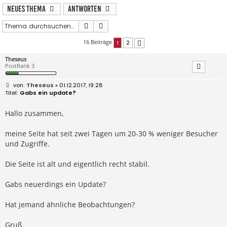
Neues Thema
Antworten
Suche
Erweiterte Suche
16 Beiträge
1
2
Nächste
Theseus
PostRank 3
B
Theseus
» 01.12.2017, 19:28
e
Gabs ein update?
i
t
r
Hallo zusammen,
a
g
meine Seite hat seit zwei Tagen um 20-30 % weniger Besucher
und Zugriffe.
Die Seite ist alt und eigentlich recht stabil.
Gabs neuerdings ein Update?
Hat jemand ähnliche Beobachtungen?
Gruß