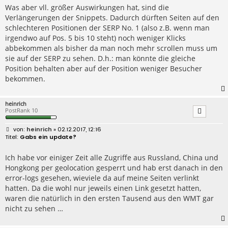
Was aber vll. größer Auswirkungen hat, sind die
Verlängerungen der Snippets. Dadurch dürften Seiten auf den
schlechteren Positionen der SERP No. 1 (also z.B. wenn man
irgendwo auf Pos. 5 bis 10 steht) noch weniger Klicks
abbekommen als bisher da man noch mehr scrollen muss um
sie auf der SERP zu sehen. D.h.: man könnte die gleiche
Position behalten aber auf der Position weniger Besucher
bekommen.
heinrich
PostRank 10
B
heinrich
» 02.12.2017, 12:16
e
Gabs ein update?
i
t
r
Ich habe vor einiger Zeit alle Zugriffe aus Russland, China und
a
Hongkong per geolocation gesperrt und hab erst danach in den
g
error-logs gesehen, wieviele da auf meine Seiten verlinkt
hatten. Da die wohl nur jeweils einen Link gesetzt hatten,
waren die natürlich in den ersten Tausend aus den WMT gar
nicht zu sehen …