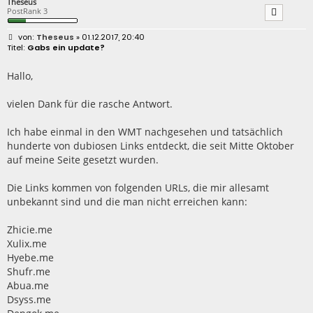
Theseus
PostRank 3
B
Theseus
» 01.12.2017, 20:40
e
Gabs ein update?
i
t
r
Hallo,
a
g
vielen Dank für die rasche Antwort.
Ich habe einmal in den WMT nachgesehen und tatsächlich
hunderte von dubiosen Links entdeckt, die seit Mitte Oktober
auf meine Seite gesetzt wurden.
Die Links kommen von folgenden URLs, die mir allesamt
unbekannt sind und die man nicht erreichen kann:
Zhicie.me
Xulix.me
Hyebe.me
Shufr.me
Abua.me
Dsyss.me