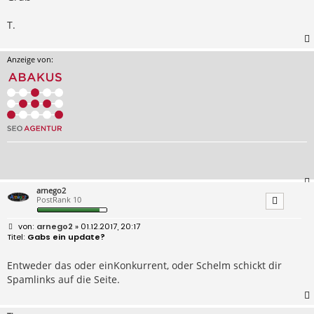
T.
Anzeige von:
arnego2
PostRank 10
B
arnego2
» 01.12.2017, 20:17
e
Gabs ein update?
i
t
r
Entweder das oder einKonkurrent, oder Schelm schickt dir
a
Spamlinks auf die Seite.
g