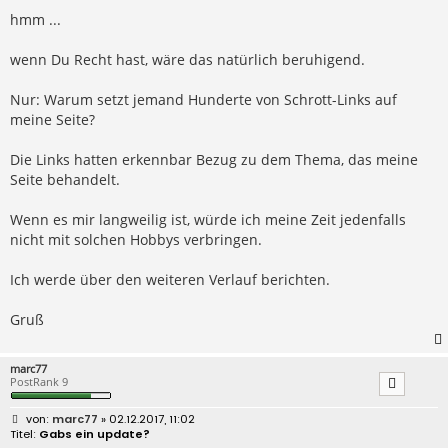
g
hmm ...
wenn Du Recht hast, wäre das natürlich beruhigend.
Nur: Warum setzt jemand Hunderte von Schrott-Links auf
meine Seite?
Die Links hatten erkennbar Bezug zu dem Thema, das meine
Seite behandelt.
Wenn es mir langweilig ist, würde ich meine Zeit jedenfalls
nicht mit solchen Hobbys verbringen.
Ich werde über den weiteren Verlauf berichten.
Gruß
marc77
PostRank 9
B
marc77
» 02.12.2017, 11:02
e
Gabs ein update?
i