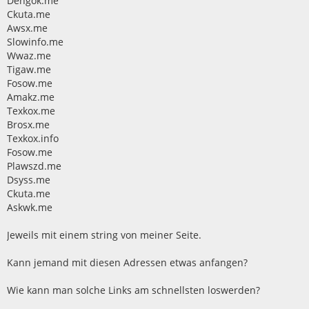
Dengok.me
Ckuta.me
Awsx.me
Slowinfo.me
Wwaz.me
Tigaw.me
Fosow.me
Amakz.me
Texkox.me
Brosx.me
Texkox.info
Fosow.me
Plawszd.me
Dsyss.me
Ckuta.me
Askwk.me
Jeweils mit einem string von meiner Seite.
Kann jemand mit diesen Adressen etwas anfangen?
Wie kann man solche Links am schnellsten loswerden?