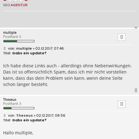
multiple
PostRank 5
B
multiple
» 02.12.2017, 07:46
e
Gabs ein update?
i
t
r
Ich habe diese Links auch - allerdings ohne Nebenwirkungen.
a
Das ist so offensichtlich Spam, dass ich mir nicht vorstellen
g
kann, dass das dein Problem sein kann, wenn deine Seite
schon länger besteht.
Theseus
PostRank 3
B
Theseus
» 02.12.2017, 08:56
e
Gabs ein update?
i
t
r
Hallo multiple,
a