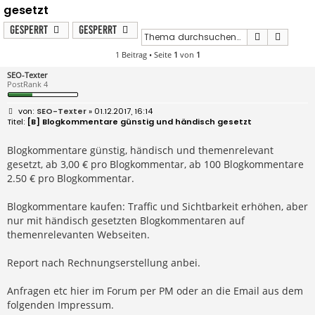
gesetzt
Gesperrt
Gesperrt
Suche
Erweit
1 Beitrag • Seite
1
von
1
SEO-Texter
PostRank 4
B
SEO-Texter
» 01.12.2017, 16:14
e
[B] Blogkommentare günstig und händisch gesetzt
i
t
r
Blogkommentare günstig, händisch und themenrelevant
a
gesetzt, ab 3,00 € pro Blogkommentar, ab 100 Blogkommentare
g
2.50 € pro Blogkommentar.
Blogkommentare kaufen: Traffic und Sichtbarkeit erhöhen, aber
nur mit händisch gesetzten Blogkommentaren auf
themenrelevanten Webseiten.
Report nach Rechnungserstellung anbei.
Anfragen etc hier im Forum per PM oder an die Email aus dem
folgenden Impressum.