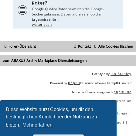
Rater?
Google Quality Rater bewerten die Google-
Suchergebnisse. Dabei prüfen sie, ob die
Ergebnisse für...
weiterlesen
Foren-Übersicht
Kontakt
Alle Cookies löschen
zum ABAKUS Archiv Marktplatz: Dienstleistungen
Ian Bradley
Flat Style by
phpBB
Powered by
® Forum Software © phpBB Limited
phpBB.de
Deutsche Übersetzung durch
Datenschutz
Nutzungsbedingungen
Impressum
|
|
Diese Website nutzt Cookies, um dir den
|
|
|
|
SEO Agentur
SEO Blog
SEO Online Tools
SEO Dienstleistungen
bestmöglichen Komfort bei der Nutzung zu
|
|
|
|
SEO Workshops
SEO Beratung
Backlinks kaufen
SEO Audit
bieten.
Mehr erfahren
|
SEO Tools gratis
SEO-Konkurrenzanalyse