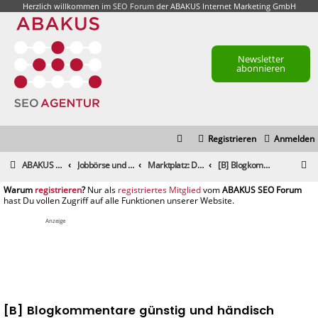
Herzlich willkommen im
SEO Forum
der ABAKUS Internet Marketing GmbH
Newsletter
abonnieren
Registrieren
Anmelden
S
ABAKUS Foren-Übersicht
Jobbörse und Marktplatz
Marktplatz: Dienstleistungen
[B] Blogkommentare günstig und händisch gesetzt
u
registrieren
registriertes Mitglied
c
h
Anzeige
e
[B] Blogkommentare günstig und händisch