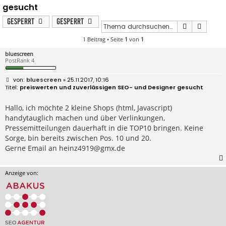
gesucht
Gesperrt
Gesperrt
Suche
Erweit
1 Beitrag • Seite
1
von
1
bluescreen
PostRank 4
B
bluescreen
» 25.11.2017, 10:16
e
preiswerten und zuverlässigen SEO- und Designer gesucht
i
t
r
Hallo, ich möchte 2 kleine Shops (html, Javascript)
a
handytauglich machen und über Verlinkungen,
g
Pressemitteilungen dauerhaft in die TOP10 bringen. Keine
Sorge, bin bereits zwischen Pos. 10 und 20.
Gerne Email an
heinz4919@gmx.de
Anzeige von: