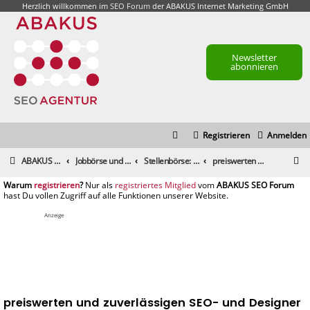
Herzlich willkommen im
SEO Forum
der ABAKUS Internet Marketing GmbH
Newsletter
abonnieren
Registrieren
Anmelden
S
ABAKUS Foren-Übersicht
Jobbörse und Marktplatz
Stellenbörse: Stellenangebote und -gesuche
preiswerten und zuverlässigen SEO- und Designer gesucht
u
registrieren
registriertes Mitglied
c
h
Anzeige
e
preiswerten und zuverlässigen SEO- und Designer