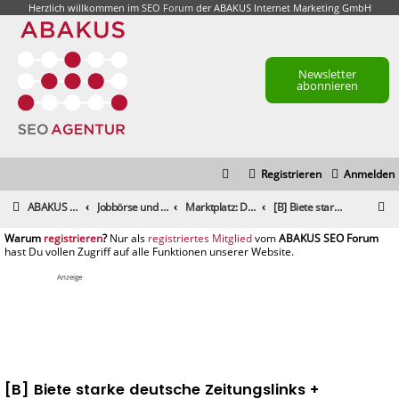
Herzlich willkommen im
SEO Forum
der ABAKUS Internet Marketing GmbH
Newsletter
abonnieren
Registrieren
Anmelden
S
ABAKUS Foren-Übersicht
Jobbörse und Marktplatz
Marktplatz: Dienstleistungen
[B] Biete starke deutsche Zeitungslinks + Magazine
u
registrieren
registriertes Mitglied
c
h
Anzeige
e
[B] Biete starke deutsche Zeitungslinks +