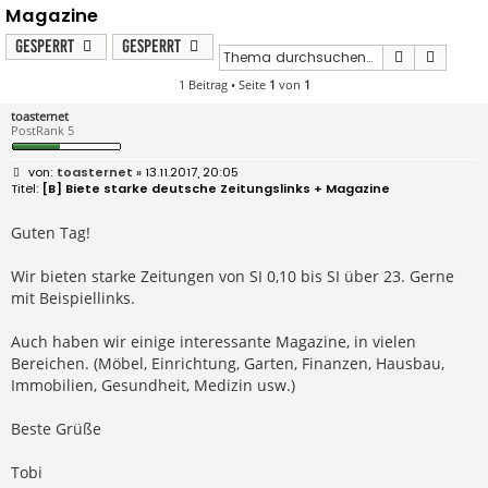
Magazine
Gesperrt
Gesperrt
Suche
Erweit
1 Beitrag • Seite
1
von
1
toasternet
PostRank 5
B
toasternet
» 13.11.2017, 20:05
e
[B] Biete starke deutsche Zeitungslinks + Magazine
i
t
r
Guten Tag!
a
g
Wir bieten starke Zeitungen von SI 0,10 bis SI über 23. Gerne
mit Beispiellinks.
Auch haben wir einige interessante Magazine, in vielen
Bereichen. (Möbel, Einrichtung, Garten, Finanzen, Hausbau,
Immobilien, Gesundheit, Medizin usw.)
Beste Grüße
Tobi