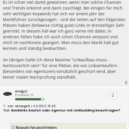
Es ist schon viel damit gewonnen, wenn man solche Chancen
und Trends erkennt und dann zuschlägt. Bei einigen für mich
sehr wichtigen Keywords hat sich vor einem Jahr der
Marktführer zurückgezogen - und die Seiten auf den folgenden
Plätzen haben (teilweise richtig gute) Links in dreistelliger Zahl
geerntet. In diesem Fall war ich ganz vorne mit dabei, in
anderen Fällen habe ich auch schon Chancen verpasst und
mich im nachhinein geärgert. Man muss den Markt halt gut
kennen und ständig beobachten.
Im Übrigen halte ich diese Maxime "Linkaufbau-muss-
kontinuierlich-sein" für eine Fiktion, die von Linkverkäufern
(besonders von Agenturen) vorsätzlich geschürt wird, aber
keiner realen Nachprüfung standhält.
arnego2
PostRank 10
B
arnego2
» 11.11.2017, 15:23
e
Backlinks kaufen oder Agentur mit Linkbuilding beauftragen?
i
t
r
a
Rasputin hat geschrieben:
g