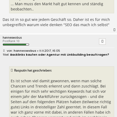
... Man muss den Markt halt gut kennen und ständig
beobachten..
Das ist in so gut wie jedem Geschäft so. Daher ist es für mich
unbegreiflich warum viele denken "SEO das mach ich selbst"
hanneswobus
PostRank 10
B
hanneswobus
» 11.11.2017, 16:05
e
Backlinks kaufen oder Agentur mit Linkbuilding beauftragen?
i
t
r
a
Rasputin hat geschrieben:
g
Es ist schon viel damit gewonnen, wenn man solche
Chancen und Trends erkennt und dann zuschlägt. Bei
einigen für mich sehr wichtigen Keywords hat sich vor
einem Jahr der Marktführer zurückgezogen - und die
Seiten auf den folgenden Plätzen haben (teilweise richtig
gute) Links in dreistelliger Zahl geerntet. In diesem Fall
war ich ganz vorne mit dabei, in anderen Fällen habe ich