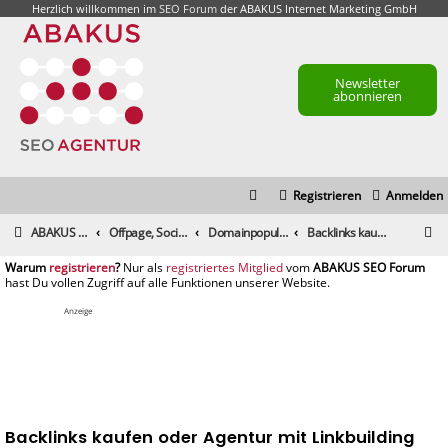
Herzlich willkommen im
SEO Forum
der ABAKUS Internet Marketing GmbH
Newsletter
abonnieren
Registrieren
Anmelden
S
ABAKUS Foren-Übersicht
Offpage, Social Media, Tools und andere Maßnahmen
Domainpopularität / Link-Marketing, Backlinks aufbauen & Seeding
Backlinks kaufen oder Agentur mit Linkbuilding beauftragen?
u
registrieren
registriertes Mitglied
c
h
Anzeige
e
Backlinks kaufen oder Agentur mit Linkbuilding