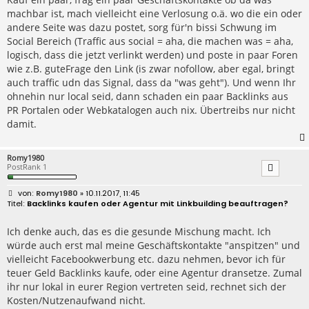
machbar ist, mach vielleicht eine Verlosung o.ä. wo die ein oder
andere Seite was dazu postet, sorg für'n bissi Schwung im
Social Bereich (Traffic aus social = aha, die machen was = aha,
logisch, dass die jetzt verlinkt werden) und poste in paar Foren
wie z.B. guteFrage den Link (is zwar nofollow, aber egal, bringt
auch traffic udn das Signal, dass da "was geht"). Und wenn Ihr
ohnehin nur local seid, dann schaden ein paar Backlinks aus
PR Portalen oder Webkatalogen auch nix. Übertreibs nur nicht
damit.
Romy1980
PostRank 1
B
Romy1980
» 10.11.2017, 11:45
e
Backlinks kaufen oder Agentur mit Linkbuilding beauftragen?
i
t
r
Ich denke auch, das es die gesunde Mischung macht. Ich
a
würde auch erst mal meine Geschäftskontakte "anspitzen" und
g
vielleicht Facebookwerbung etc. dazu nehmen, bevor ich für
teuer Geld Backlinks kaufe, oder eine Agentur dransetze. Zumal
ihr nur lokal in eurer Region vertreten seid, rechnet sich der
Kosten/Nutzenaufwand nicht.