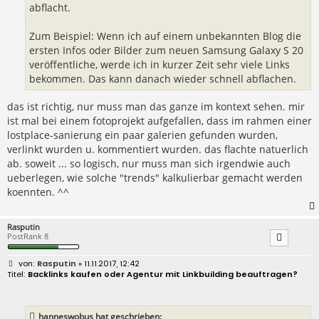
abflacht.
Zum Beispiel: Wenn ich auf einem unbekannten Blog die
ersten Infos oder Bilder zum neuen Samsung Galaxy S 20
veröffentliche, werde ich in kurzer Zeit sehr viele Links
bekommen. Das kann danach wieder schnell abflachen.
das ist richtig, nur muss man das ganze im kontext sehen. mir
ist mal bei einem fotoprojekt aufgefallen, dass im rahmen einer
lostplace-sanierung ein paar galerien gefunden wurden,
verlinkt wurden u. kommentiert wurden. das flachte natuerlich
ab. soweit ... so logisch, nur muss man sich irgendwie auch
ueberlegen, wie solche "trends" kalkulierbar gemacht werden
koennten. ^^
Rasputin
PostRank 8
B
Rasputin
» 11.11.2017, 12:42
e
Backlinks kaufen oder Agentur mit Linkbuilding beauftragen?
i
t
r
a
hanneswobus hat geschrieben:
g