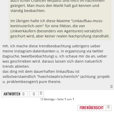
auch schon Chancen verpasst und mich im nachhinein
geärgert. Man muss den Markt halt gut kennen und
ständig beobachten.
Im Übrigen halte ich diese Maxime "Linkaufbau-muss-
kontinuierlich-sein" für eine Fiktion, die von
Linkverkäufern (besonders von Agenturen) vorsätzlich
geschürt wird, aber keiner realen Nachprüfung standhält.
mh. ich mache diese trendbeobachtung uebrigens ueber
meine instagram-datenbanken u. in ergaenzung via twitter
(tagsuche, tweetbeobachtung) u. ich schaue mir da an, ueber
was geschrieben wird. daraus lassen sich dann natuerlich
trends ableiten.
das ding mit dem dauerhaften linkaufbau ist
selbstverstaendlich "hoechstwahrscheinlich" (achtung: projekt-
u. problembezogen!) pure theorie.
Antworten
13 Beiträge • Seite
1
von
1
FORENÜBERSICHT