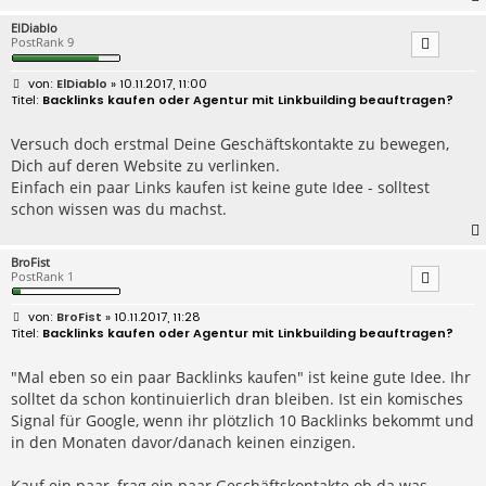
ElDiablo
PostRank 9
B
ElDiablo
» 10.11.2017, 11:00
e
Backlinks kaufen oder Agentur mit Linkbuilding beauftragen?
i
t
r
Versuch doch erstmal Deine Geschäftskontakte zu bewegen,
a
Dich auf deren Website zu verlinken.
g
Einfach ein paar Links kaufen ist keine gute Idee - solltest
schon wissen was du machst.
BroFist
PostRank 1
B
BroFist
» 10.11.2017, 11:28
e
Backlinks kaufen oder Agentur mit Linkbuilding beauftragen?
i
t
r
"Mal eben so ein paar Backlinks kaufen" ist keine gute Idee. Ihr
a
solltet da schon kontinuierlich dran bleiben. Ist ein komisches
g
Signal für Google, wenn ihr plötzlich 10 Backlinks bekommt und
in den Monaten davor/danach keinen einzigen.
Kauf ein paar, frag ein paar Geschäftskontakte ob da was