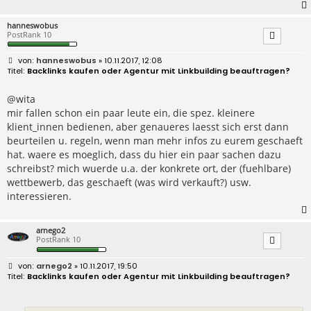
hanneswobus
PostRank 10
B
hanneswobus
» 10.11.2017, 12:08
e
Backlinks kaufen oder Agentur mit Linkbuilding beauftragen?
i
t
r
@wita
a
mir fallen schon ein paar leute ein, die spez. kleinere
g
klient_innen bedienen, aber genaueres laesst sich erst dann
beurteilen u. regeln, wenn man mehr infos zu eurem geschaeft
hat. waere es moeglich, dass du hier ein paar sachen dazu
schreibst? mich wuerde u.a. der konkrete ort, der (fuehlbare)
wettbewerb, das geschaeft (was wird verkauft?) usw.
interessieren.
arnego2
PostRank 10
B
arnego2
» 10.11.2017, 19:50
e
Backlinks kaufen oder Agentur mit Linkbuilding beauftragen?
i
t
r
a