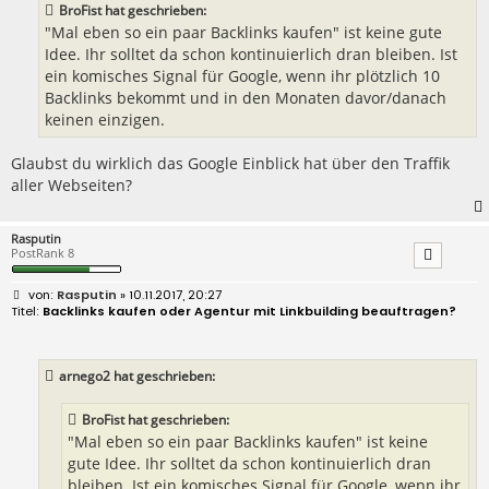
BroFist hat geschrieben:
g
"Mal eben so ein paar Backlinks kaufen" ist keine gute
Idee. Ihr solltet da schon kontinuierlich dran bleiben. Ist
ein komisches Signal für Google, wenn ihr plötzlich 10
Backlinks bekommt und in den Monaten davor/danach
keinen einzigen.
Glaubst du wirklich das Google Einblick hat über den Traffik
aller Webseiten?
Rasputin
PostRank 8
B
Rasputin
» 10.11.2017, 20:27
e
Backlinks kaufen oder Agentur mit Linkbuilding beauftragen?
i
t
r
a
arnego2 hat geschrieben:
g
BroFist hat geschrieben:
"Mal eben so ein paar Backlinks kaufen" ist keine
gute Idee. Ihr solltet da schon kontinuierlich dran
bleiben. Ist ein komisches Signal für Google, wenn ihr