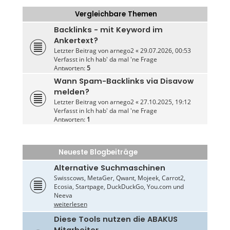
Vergleichbare Themen
Backlinks - mit Keyword im
Ankertext?
Letzter Beitrag von
arnego2
«
29.07.2026, 00:53
Verfasst in
Ich hab' da mal 'ne Frage
Antworten:
5
Wann Spam-Backlinks via Disavow
melden?
Letzter Beitrag von
arnego2
«
27.10.2025, 19:12
Verfasst in
Ich hab' da mal 'ne Frage
Antworten:
1
Neueste Blogbeiträge
Alternative Suchmaschinen
Swisscows, MetaGer, Qwant, Mojeek, Carrot2,
Ecosia, Startpage, DuckDuckGo, You.com und
Neeva
weiterlesen
Diese Tools nutzen die ABAKUS