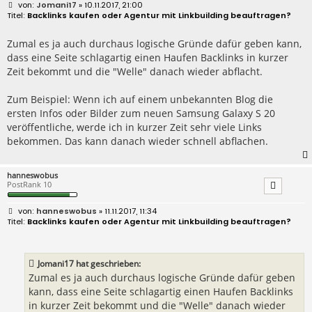
B
Jomani17
» 10.11.2017, 21:00
e
Backlinks kaufen oder Agentur mit Linkbuilding beauftragen?
i
t
r
Zumal es ja auch durchaus logische Gründe dafür geben kann,
a
dass eine Seite schlagartig einen Haufen Backlinks in kurzer
g
Zeit bekommt und die "Welle" danach wieder abflacht.
Zum Beispiel: Wenn ich auf einem unbekannten Blog die
ersten Infos oder Bilder zum neuen Samsung Galaxy S 20
veröffentliche, werde ich in kurzer Zeit sehr viele Links
bekommen. Das kann danach wieder schnell abflachen.
hanneswobus
PostRank 10
B
hanneswobus
» 11.11.2017, 11:34
e
Backlinks kaufen oder Agentur mit Linkbuilding beauftragen?
i
t
r
a
Jomani17 hat geschrieben:
g
Zumal es ja auch durchaus logische Gründe dafür geben
kann, dass eine Seite schlagartig einen Haufen Backlinks
in kurzer Zeit bekommt und die "Welle" danach wieder