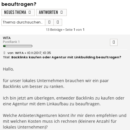
beauftragen?
Neues Thema
Antworten
Suche
Erweiterte Suche
13 Beiträge • Seite
1
von
1
WITA
PostRank 1
B
WITA
» 10.11.2017, 10:35
e
Backlinks kaufen oder Agentur mit Linkbuilding beauftragen?
i
t
r
Hallo,
a
g
für unser lokales Unternehmen brauchen wir ein paar
Backlinks um besser zu ranken.
Ich bin jetzt am überlegen, entweder Backlinks zu kaufen oder
eine Agentur mit dem Linkaufbau zu beauftragen.
Welche Anbieter/Agenturen könnt ihr mir denn empfehlen und
mit welchen Kosten muss ich rechnen (kleinere Anzahl für
lokales Unternehmen)?