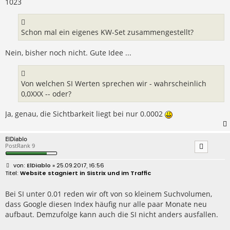
1023
Schon mal ein eigenes KW-Set zusammengestellt?
Nein, bisher noch nicht. Gute Idee ...
Von welchen SI Werten sprechen wir - wahrscheinlich
0,0XXX -- oder?
Ja, genau, die Sichtbarkeit liegt bei nur 0.0002
ElDiablo
PostRank 9
B
ElDiablo
» 25.09.2017, 16:56
e
Website stagniert in Sistrix und im Traffic
i
t
r
Bei SI unter 0.01 reden wir oft von so kleinem Suchvolumen,
a
dass Google diesen Index häufig nur alle paar Monate neu
g
aufbaut. Demzufolge kann auch die SI nicht anders ausfallen.