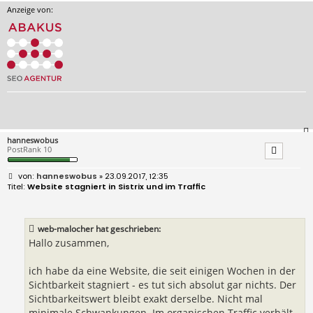
Anzeige von:
hanneswobus
PostRank 10
B
hanneswobus
» 23.09.2017, 12:35
e
Website stagniert in Sistrix und im Traffic
i
t
r
a
web-malocher hat geschrieben:
g
Hallo zusammen,
ich habe da eine Website, die seit einigen Wochen in der
Sichtbarkeit stagniert - es tut sich absolut gar nichts. Der
Sichtbarkeitswert bleibt exakt derselbe. Nicht mal
minimale Schwankungen. Im organischen Traffic verhält