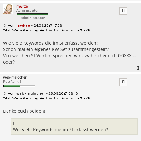
mwitte
Administrator
B
mwitte
» 24.09.2017, 17:38
e
Website stagniert in Sistrix und im Traffic
i
t
r
Wie viele Keywords die im SI erfasst werden?
a
Schon mal ein eigenes KW-Set zusammengestellt?
g
Von welchen SI Werten sprechen wir - wahrscheinlich 0,0XXX --
oder?
web-malocher
PostRank 6
B
web-malocher
» 25.09.2017, 08:16
e
Website stagniert in Sistrix und im Traffic
i
t
r
Danke euch beiden!
a
g
Wie viele Keywords die im SI erfasst werden?