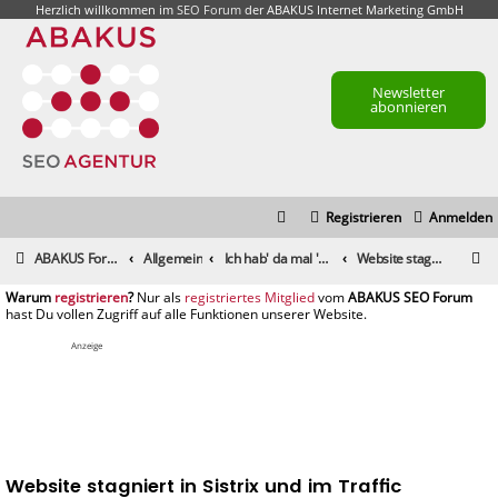
Herzlich willkommen im
SEO Forum
der ABAKUS Internet Marketing GmbH
Newsletter
abonnieren
Registrieren
Anmelden
S
ABAKUS Foren-Übersicht
Allgemein
Ich hab' da mal 'ne Frage
Website stagniert in Sistrix und im Traffic
u
registrieren
registriertes Mitglied
c
h
Anzeige
e
Website stagniert in Sistrix und im Traffic