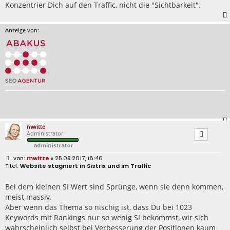
Konzentrier Dich auf den Traffic, nicht die "Sichtbarkeit".
Anzeige von:
mwitte
Administrator
B
mwitte
» 25.09.2017, 18:46
e
Website stagniert in Sistrix und im Traffic
i
t
r
Bei dem kleinen SI Wert sind Sprünge, wenn sie denn kommen,
a
meist massiv.
g
Aber wenn das Thema so nischig ist, dass Du bei 1023
Keywords mit Rankings nur so wenig SI bekommst, wir sich
wahrscheinlich selbst bei Verbesserung der Positionen kaum