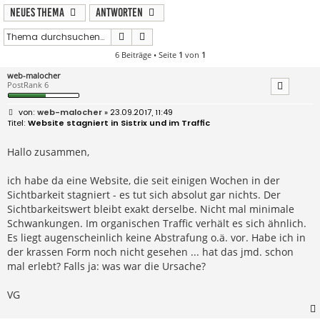
Neues Thema
Antworten
Suche
Erweiterte Suche
6 Beiträge • Seite
1
von
1
web-malocher
PostRank 6
B
web-malocher
» 23.09.2017, 11:49
e
Website stagniert in Sistrix und im Traffic
i
t
r
Hallo zusammen,
a
g
ich habe da eine Website, die seit einigen Wochen in der
Sichtbarkeit stagniert - es tut sich absolut gar nichts. Der
Sichtbarkeitswert bleibt exakt derselbe. Nicht mal minimale
Schwankungen. Im organischen Traffic verhält es sich ähnlich.
Es liegt augenscheinlich keine Abstrafung o.ä. vor. Habe ich in
der krassen Form noch nicht gesehen ... hat das jmd. schon
mal erlebt? Falls ja: was war die Ursache?
VG