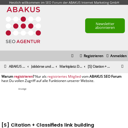
Herzlich willkommen im
SEO Forum
der ABAKUS Internet Marketing GmbH
Newsletter
abonnieren
Registrieren
Anmelden
S
ABAKUS Foren-Übersicht
Jobbörse und Marktplatz
Marktplatz: Dienstleistungen
[S] Citation + Classifieds link building
u
registrieren
registriertes Mitglied
c
h
Anzeige
e
[S] Citation + Classifieds link building