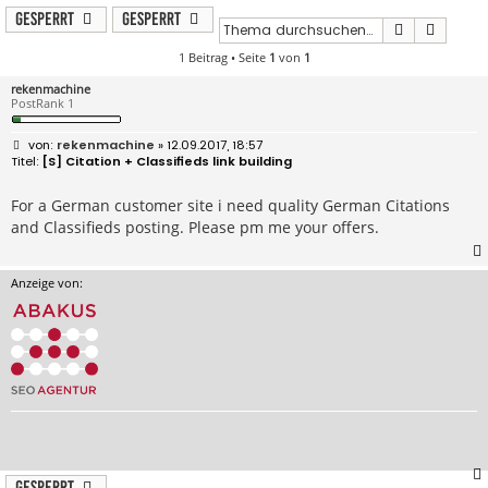
Gesperrt
Gesperrt
Suche
Erweit
1 Beitrag • Seite
1
von
1
rekenmachine
PostRank 1
B
rekenmachine
» 12.09.2017, 18:57
e
[S] Citation + Classifieds link building
i
t
r
For a German customer site i need quality German Citations
a
and Classifieds posting. Please pm me your offers.
g
Anzeige von:
Gesperrt