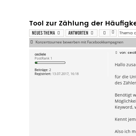
Tool zur Zählung der Häufigke
Neues Thema
Antworten
Konzerttournee bewerben mit Facebookkampagnen
B
ceci
cecilele
e
PostRank 1
i
Hallo zus
t
r
Beiträge:
2
a
Registriert:
13.07.2017, 16:18
g
für die U
des Zählen
Benötigt w
Möglichkei
Keyword, w
Kennt jem
Also ich m