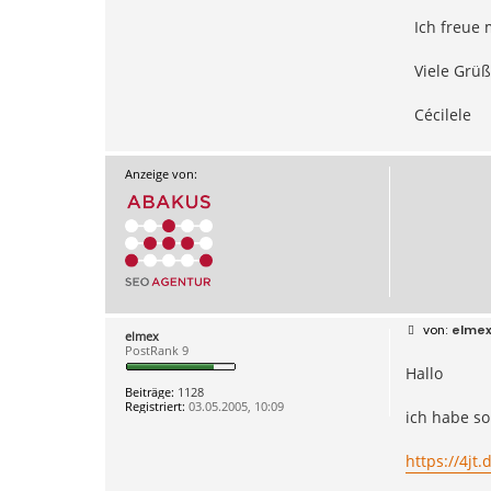
Ich freue
Viele Grü
Cécilele
Anzeige von:
B
elme
elmex
e
PostRank 9
i
Hallo
t
r
Beiträge:
1128
a
Registriert:
03.05.2005, 10:09
g
ich habe so
https://4jt