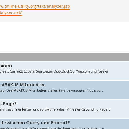
w.online-utility.org/text/analyzer.jsp
talyser.net/
hinen
jeek, Carrot2, Ecosia, Startpage, DuckDuckGo, You.com und Neeva
e ABAKUS Mitarbeiter
ltag. Drei ABAKUS Mitarbeiter stellen ihre bevorzugten Tools vor.
g Page?
en maschinenlesbar und strukturiert dar. Mit einer Grounding Page...
ied zwischen Query und Prompt?
beauftragen Sie eine Suchmaschine, im Internet Informationen zu...