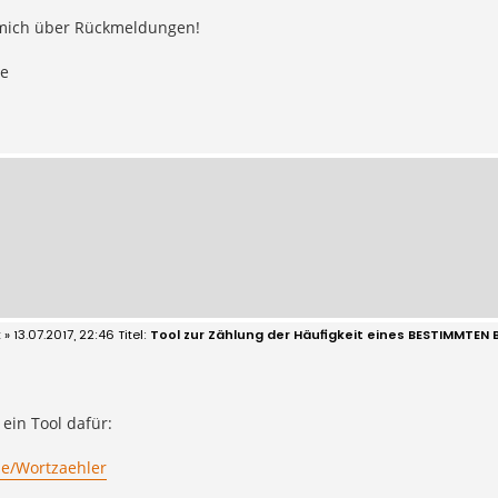
 mich über Rückmeldungen!
ße
x
» 13.07.2017, 22:46
Tool zur Zählung der Häufigkeit eines BESTIMMTEN 
 ein Tool dafür:
.de/Wortzaehler