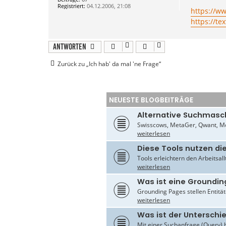
a
Registriert:
04.12.2006, 21:08
g
https://ww
https://tex
Antworten
Zurück zu „Ich hab' da mal 'ne Frage“
NEUESTE BLOGBEITRÄGE
Alternative Suchmasc
Swisscows, MetaGer, Qwant, Mo
weiterlesen
Diese Tools nutzen di
Tools erleichtern den Arbeitsal
weiterlesen
Was ist eine Groundin
Grounding Pages stellen Entität
weiterlesen
Was ist der Untersch
Mit einer Suchanfrage (Query) 