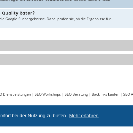
 Quality Rater?
ie Google-Suchergebnisse. Dabei prüfen sie, ob die Ergebnisse für...
O Dienstleistungen
|
SEO Workshops
|
SEO Beratung
|
Backlinks kaufen
|
SEO A
Sie lesen gerade:
Tool zur Zählung der Häufigkeit eines BESTIMMTEN Begriffes - ABAKUS
mfort bei der Nutzung zu bieten.
Mehr erfahren