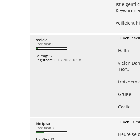
Ist eigentl
Keywordden
Veilleicht hi
B
ceci
cecilele
e
PostRank 1
i
Hallo,
t
r
Beiträge:
2
a
Registriert:
13.07.2017, 16:18
g
vielen Dan
Text...
trotzdem 
Grüße
Cécile
B
frim
frimipiso
e
PostRank 3
i
Heute selb
t
r
Beiträge:
67