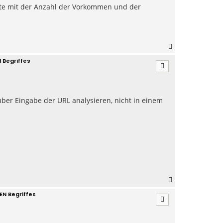
Worte mit der Anzahl der Vorkommen und der
N
a
 Begriffes
c
h
o
b
e
über Eingabe der URL analysieren, nicht in einem
n
N
a
EN Begriffes
c
h
o
b