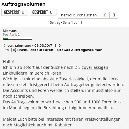
Auftragsvolumen
Gesperrt
Gesperrt
Suche
Erweit
1 Beitrag • Seite
1
von
1
Miamaus
PostRank 2
B
Miamaus
» 08.06.2017, 13:10
e
[S] Linkbuilder für Foren - Großes Auftragsvolumen
i
t
r
Hallo!
a
Ich bin ab sofort auf der Suche nach 2-3
zuverlässigen
g
Linkbuildern
im Bereich Foren.
Wichtig ist mir eine
absolute Zuverlässigkeit
, denn die Links
müssen stets fristgerecht beim Auftraggeber geliefert werden.
Die Accounts und Foren werde ich stellen, ihr müsst also nur
noch schreiben.
Das Auftragsvolumen wird zwischen 500 und 1000 Forenlinks
im Monat liegen, die Bezahlung erfolgt immer monatlich.
Meldet Euch bitte bei Interesse mit fairen Preisvorstellungen,
nach Möglichkeit auch mit Rabatten.