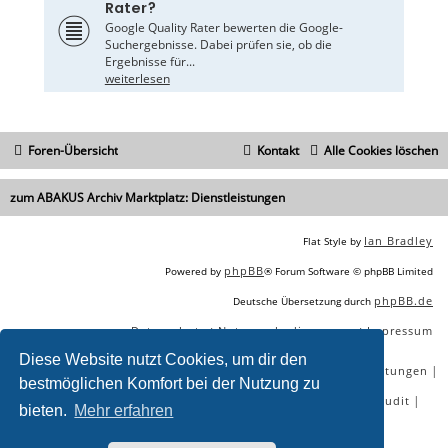
Rater?
Google Quality Rater bewerten die Google-
Suchergebnisse. Dabei prüfen sie, ob die
Ergebnisse für...
weiterlesen
Foren-Übersicht
Kontakt
Alle Cookies löschen
zum ABAKUS Archiv Marktplatz: Dienstleistungen
Ian Bradley
Flat Style by
phpBB
Powered by
® Forum Software © phpBB Limited
phpBB.de
Deutsche Übersetzung durch
Datenschutz
Nutzungsbedingungen
Impressum
|
|
Diese Website nutzt Cookies, um dir den
|
|
|
|
SEO Agentur
SEO Blog
SEO Online Tools
SEO Dienstleistungen
bestmöglichen Komfort bei der Nutzung zu
|
|
|
|
SEO Workshops
SEO Beratung
Backlinks kaufen
SEO Audit
bieten.
Mehr erfahren
|
SEO Tools gratis
SEO-Konkurrenzanalyse