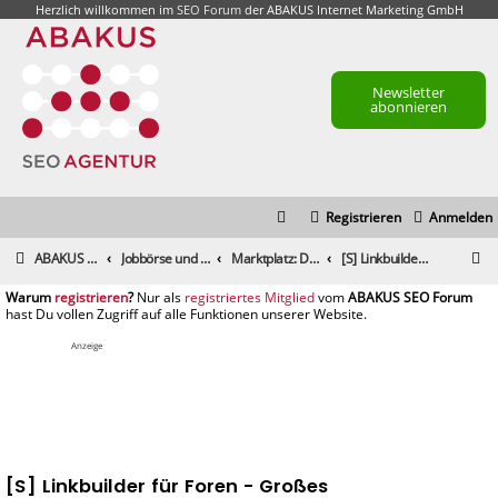
Herzlich willkommen im
SEO Forum
der ABAKUS Internet Marketing GmbH
Newsletter
abonnieren
Registrieren
Anmelden
S
ABAKUS Foren-Übersicht
Jobbörse und Marktplatz
Marktplatz: Dienstleistungen
[S] Linkbuilder für Foren - Großes Auftragsvolumen
u
registrieren
registriertes Mitglied
c
h
Anzeige
e
[S] Linkbuilder für Foren - Großes