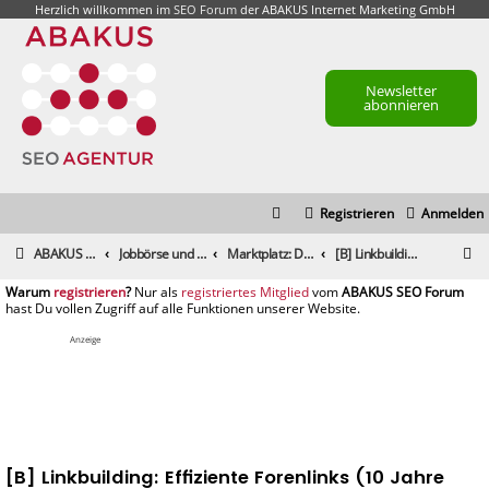
Herzlich willkommen im
SEO Forum
der ABAKUS Internet Marketing GmbH
Newsletter
abonnieren
Registrieren
Anmelden
S
ABAKUS Foren-Übersicht
Jobbörse und Marktplatz
Marktplatz: Dienstleistungen
[B] Linkbuilding: Effiziente Forenlinks (10 Jahre Erfahrung)
u
registrieren
registriertes Mitglied
c
h
Anzeige
e
[B] Linkbuilding: Effiziente Forenlinks (10 Jahre