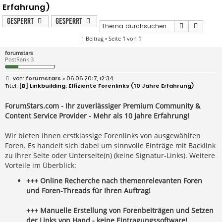
Erfahrung)
Gesperrt
Gesperrt
Suche
Erweit
1 Beitrag • Seite
1
von
1
forumstars
PostRank 3
B
forumstars
» 06.06.2017, 12:34
e
[B] Linkbuilding: Effiziente Forenlinks (10 Jahre Erfahrung)
i
t
r
ForumStars.com - Ihr zuverlässiger Premium Community &
a
Content Service Provider - Mehr als 10 Jahre Erfahrung!
g
Wir bieten Ihnen erstklassige Forenlinks von ausgewählten
Foren. Es handelt sich dabei um sinnvolle Einträge mit Backlink
zu Ihrer Seite oder Unterseite(n) (keine Signatur-Links). Weitere
Vorteile im Überblick:
+++ Online Recherche nach themenrelevanten Foren
und Foren-Threads für Ihren Auftrag!
+++ Manuelle Erstellung von Forenbeiträgen und Setzen
der Links von Hand - keine Eintragungssoftware!