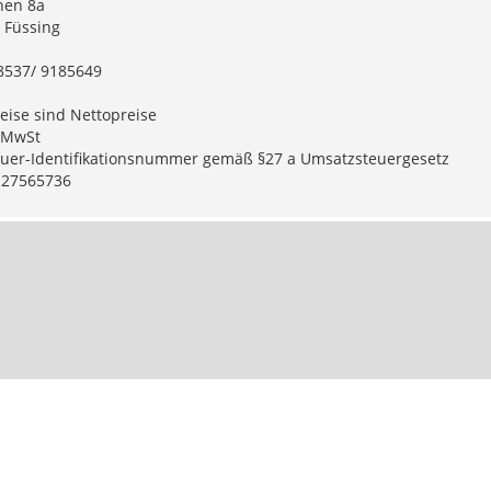
hen 8a
 Füssing
08537/ 9185649
eise sind Nettopreise
% MwSt
uer-Identifikationsnummer gemäß §27 a Umsatzsteuergesetz
127565736