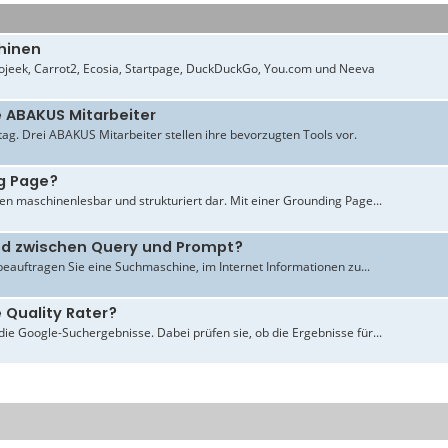
hinen
jeek, Carrot2, Ecosia, Startpage, DuckDuckGo, You.com und Neeva
e ABAKUS Mitarbeiter
ltag. Drei ABAKUS Mitarbeiter stellen ihre bevorzugten Tools vor.
g Page?
en maschinenlesbar und strukturiert dar. Mit einer Grounding Page...
ied zwischen Query und Prompt?
beauftragen Sie eine Suchmaschine, im Internet Informationen zu...
 Quality Rater?
ie Google-Suchergebnisse. Dabei prüfen sie, ob die Ergebnisse für...