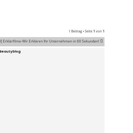
1 Beitrag • Seite
1
von
1
B] Erklärfilme-Wir Erklären Ihr Unternehmen in 60 Sekunden!
 Beautyblog