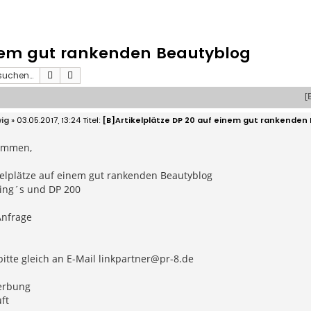
inem gut rankenden Beautyblog
Suche
Erweiterte Suche
[
ig
» 03.05.2017, 13:24
[B]Artikelplätze DP 20 auf einem gut rankenden
ammen,
kelplätze auf einem gut rankenden Beautyblog
ing´s und DP 200
Anfrage
itte gleich an E-Mail
linkpartner@pr-8.de
erbung
ft