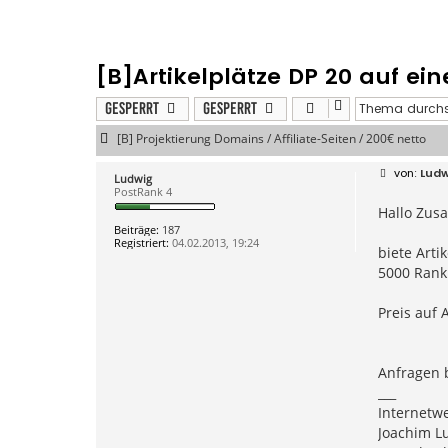
[B]Artikelplätze DP 20 auf e
Gesperrt
Gesperrt
[B] Projektierung Domains / Affiliate-Seiten / 200€ netto
B
Ludw
Ludwig
e
PostRank 4
i
Hallo Zus
t
r
Beiträge:
187
a
Registriert:
04.02.2013, 19:24
g
biete Arti
5000 Rank
Preis auf 
Anfragen b
___
Internetw
Joachim Lu