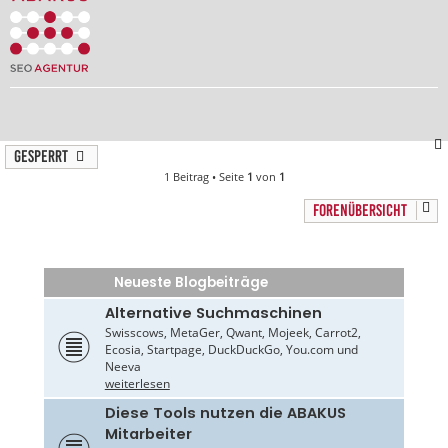
Gesperrt
1 Beitrag • Seite
1
von
1
FORENÜBERSICHT
Neueste Blogbeiträge
Alternative Suchmaschinen
Swisscows, MetaGer, Qwant, Mojeek, Carrot2,
Ecosia, Startpage, DuckDuckGo, You.com und
Neeva
weiterlesen
Diese Tools nutzen die ABAKUS
Mitarbeiter