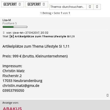
Gesperrt
Gesperrt
Suche
Erweit
1 Beitrag • Seite
1
von
1
Lisa-M
PostRank 5
B
Lisa-M
» 27.04.2017, 20:32
e
[B] Artikelplätze zum Thema Lifestyle SI 1,11
i
t
r
Artikelplätze zum Thema Lifestyle SI 1,11
a
g
Preis: 999 € (brutto, Kleinunternehmen)
Impressum:
Christin Matz
Fischerstr.2
17033 Neubrandenburg
christin.matz@gmx.de
03953795050
Anzeige von: