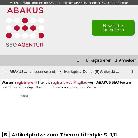
Herzlich willkommen im
SEO Forum
der ABAKUS Internet Marketing GmbH
Newsletter
abonnieren
Registrieren
Anmelden
S
ABAKUS Foren-Übersicht
Jobbörse und Marktplatz
Marktplatz: Dienstleistungen
[B] Artikelplätze zum Thema Lifestyle SI 1,11
u
registrieren
registriertes Mitglied
c
h
Anzeige
e
[B] Artikelplätze zum Thema Lifestyle SI 1,11