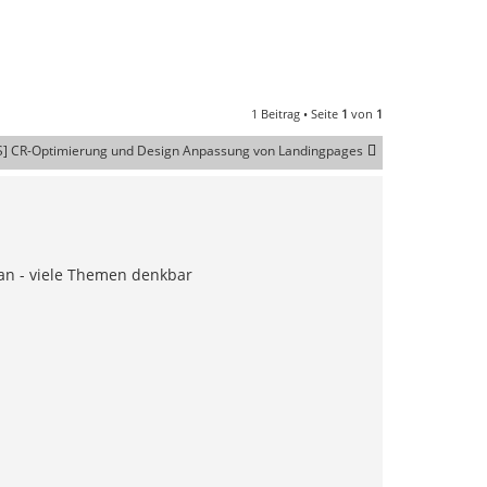
1 Beitrag • Seite
1
von
1
S] CR-Optimierung und Design Anpassung von Landingpages
an - viele Themen denkbar