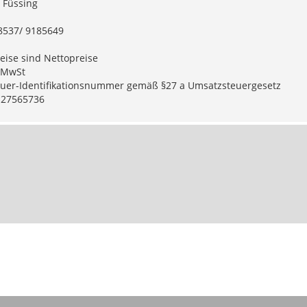
 Füssing
08537/ 9185649
eise sind Nettopreise
% MwSt
uer-Identifikationsnummer gemäß §27 a Umsatzsteuergesetz
127565736