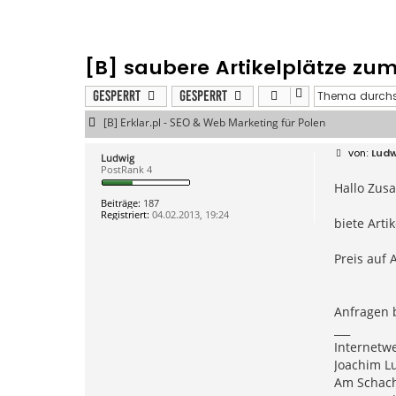
[B] saubere Artikelplätze z
Gesperrt
Gesperrt
[B] Erklar.pl - SEO & Web Marketing für Polen
B
Ludw
Ludwig
e
PostRank 4
i
Hallo Zus
t
r
Beiträge:
187
a
Registriert:
04.02.2013, 19:24
g
biete Art
Preis auf 
Anfragen b
___
Internetw
Joachim Lu
Am Schac