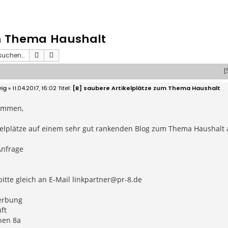
um Thema Haushalt
Suche
Erweiterte Suche
[
ig
» 11.04.2017, 16:02
[B] saubere Artikelplätze zum Thema Haushalt
ammen,
ikelplätze auf einem sehr gut rankenden Blog zum Thema Haushalt 
Anfrage
itte gleich an E-Mail
linkpartner@pr-8.de
erbung
ft
hen 8a