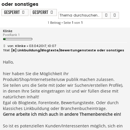
oder sonstiges
Gesperrt
Gesperrt
Suche
Erweit
1 Beitrag • Seite
1
von
1
Klinke
PostRank 1
B
Klinke
» 03.04.2017, 10:07
e
[B] Linkbuildung/Blogtexte/Bewertungenstexte oder sonstiges
i
t
r
Hallo,
a
g
hier haben Sie die Möglichkeit ihr
Produkt/Shop/Internetseite/usw publik machen zulassen.
Sie teilen uns die Seite mit (oder wir Suchen/erstellen Profile),
in denen Ihre Seite eingetragen ist und wir füllen diese mit
natürlichen Inhalt!
Egal ob Blogtexte, Forentexte, Bewertungstexte. Oder durch
klassiches Linkbuildung oder Branchenbucheinträge.
Gerne arbeite ich mich auch in andere Themenbereiche ein!
So ist es potenziellen Kunden/Interessenten möglich, sich ein