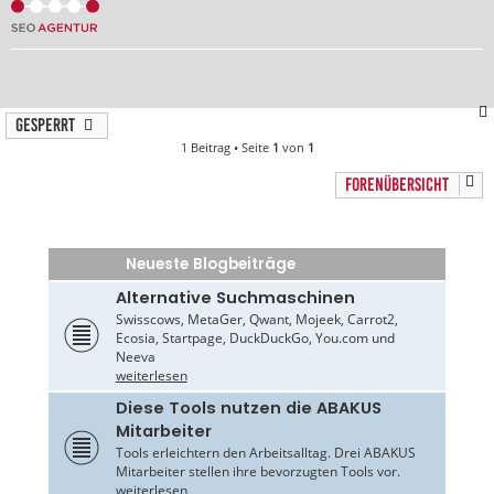
Gesperrt
1 Beitrag • Seite
1
von
1
FORENÜBERSICHT
Neueste Blogbeiträge
Alternative Suchmaschinen
Swisscows, MetaGer, Qwant, Mojeek, Carrot2,
Ecosia, Startpage, DuckDuckGo, You.com und
Neeva
weiterlesen
Diese Tools nutzen die ABAKUS
Mitarbeiter
Tools erleichtern den Arbeitsalltag. Drei ABAKUS
Mitarbeiter stellen ihre bevorzugten Tools vor.
weiterlesen