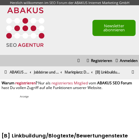
Herzlich willkommen im
SEO Forum
der ABAKUS Internet Marketing GmbH
Newsletter
abonnieren
Registrieren
Anmelden
S
ABAKUS Foren-Übersicht
Jobbörse und Marktplatz
Marktplatz: Dienstleistungen
[B] Linkbuildung/Blogtexte/Bewertungenstexte oder sonstiges
u
registrieren
registriertes Mitglied
c
h
Anzeige
e
[B] Linkbuildung/Blogtexte/Bewertungenstexte