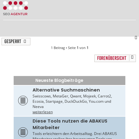
Gesperrt
1 Beitrag • Seite
1
von
1
FORENÜBERSICHT
Neueste Blogbeiträge
Alternative Suchmaschinen
Swisscows, MetaGer, Qwant, Mojeek, Carrot2,
Ecosia, Startpage, DuckDuckGo, You.com und
Neeva
weiterlesen
Diese Tools nutzen die ABAKUS
Mitarbeiter
Tools erleichtern den Arbeitsalltag. Drei ABAKUS
Mitarbeiter stellen ihre bevorzugten Tools vor.