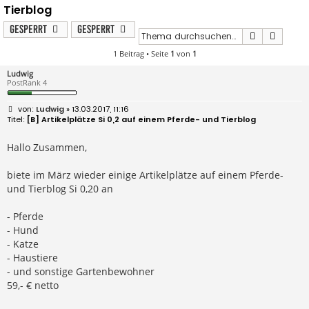
Tierblog
Gesperrt
Gesperrt
Suche
Erweit
1 Beitrag • Seite
1
von
1
Ludwig
PostRank 4
B
Ludwig
» 13.03.2017, 11:16
e
[B] Artikelplätze Si 0,2 auf einem Pferde- und Tierblog
i
t
r
Hallo Zusammen,
a
g
biete im März wieder einige Artikelplätze auf einem Pferde-
und Tierblog Si 0,20 an
- Pferde
- Hund
- Katze
- Haustiere
- und sonstige Gartenbewohner
59,- € netto