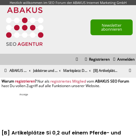
Herzlich willkommen im
SEO Forum
der ABAKUS Internet Marketing GmbH
Newsletter
abonnieren
Registrieren
Anmelden
S
ABAKUS Foren-Übersicht
Jobbörse und Marktplatz
Marktplatz: Dienstleistungen
[B] Artikelplätze Si 0,2 auf einem Pferde- und Tierblog
u
registrieren
registriertes Mitglied
c
h
Anzeige
e
[B] Artikelplätze Si 0,2 auf einem Pferde- und