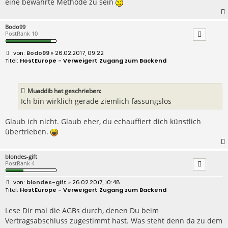
eine bewährte Methode zu sein
Bodo99
PostRank 10
B
Bodo99
» 26.02.2017, 09:22
e
HostEurope - Verweigert Zugang zum Backend
i
t
r
a
Muaddib hat geschrieben:
g
Ich bin wirklich gerade ziemlich fassungslos
Glaub ich nicht. Glaub eher, du echauffiert dich künstlich
übertrieben.
blondes-gift
PostRank 4
B
blondes-gift
» 26.02.2017, 10:48
e
HostEurope - Verweigert Zugang zum Backend
i
t
r
Lese Dir mal die AGBs durch, denen Du beim
a
Vertragsabschluss zugestimmt hast. Was steht denn da zu dem
g