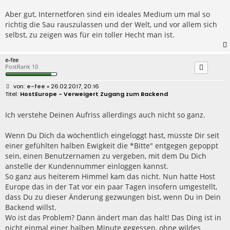
Aber gut, Internetforen sind ein ideales Medium um mal so
richtig die Sau rauszulassen und der Welt, und vor allem sich
selbst, zu zeigen was für ein toller Hecht man ist.
e-fee
PostRank 10
B
e-fee
» 26.02.2017, 20:16
e
HostEurope - Verweigert Zugang zum Backend
i
t
r
Ich verstehe Deinen Aufriss allerdings auch nicht so ganz.
a
g
Wenn Du Dich da wöchentlich eingeloggt hast, müsste Dir seit
einer gefühlten halben Ewigkeit die *Bitte" entgegen gepoppt
sein, einen Benutzernamen zu vergeben, mit dem Du Dich
anstelle der Kundennummer einloggen kannst.
So ganz aus heiterem Himmel kam das nicht. Nun hatte Host
Europe das in der Tat vor ein paar Tagen insofern umgestellt,
dass Du zu dieser Änderung gezwungen bist, wenn Du in Dein
Backend willst.
Wo ist das Problem? Dann ändert man das halt! Das Ding ist in
nicht einmal einer halben Minute gegessen, ohne wildes