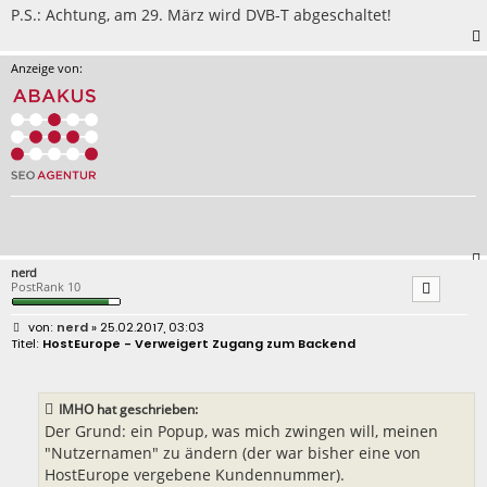
P.S.: Achtung, am 29. März wird DVB-T abgeschaltet!
Anzeige von:
nerd
PostRank 10
B
nerd
» 25.02.2017, 03:03
e
HostEurope - Verweigert Zugang zum Backend
i
t
r
a
IMHO hat geschrieben:
g
Der Grund: ein Popup, was mich zwingen will, meinen
"Nutzernamen" zu ändern (der war bisher eine von
HostEurope vergebene Kundennummer).