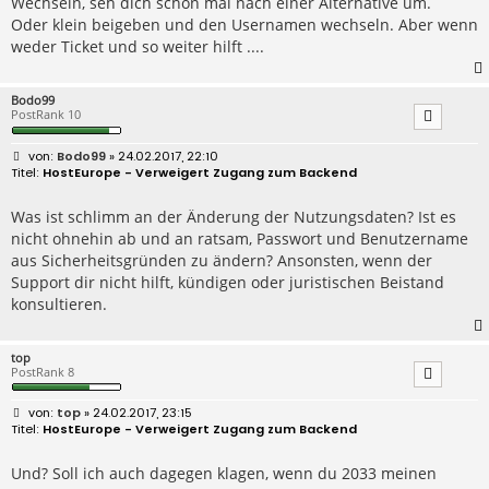
Wechseln, seh dich schon mal nach einer Alternative um.
a
Oder klein beigeben und den Usernamen wechseln. Aber wenn
g
weder Ticket und so weiter hilft ....
Bodo99
PostRank 10
B
Bodo99
» 24.02.2017, 22:10
e
HostEurope - Verweigert Zugang zum Backend
i
t
r
Was ist schlimm an der Änderung der Nutzungsdaten? Ist es
a
nicht ohnehin ab und an ratsam, Passwort und Benutzername
g
aus Sicherheitsgründen zu ändern? Ansonsten, wenn der
Support dir nicht hilft, kündigen oder juristischen Beistand
konsultieren.
top
PostRank 8
B
top
» 24.02.2017, 23:15
e
HostEurope - Verweigert Zugang zum Backend
i
t
r
Und? Soll ich auch dagegen klagen, wenn du 2033 meinen
a