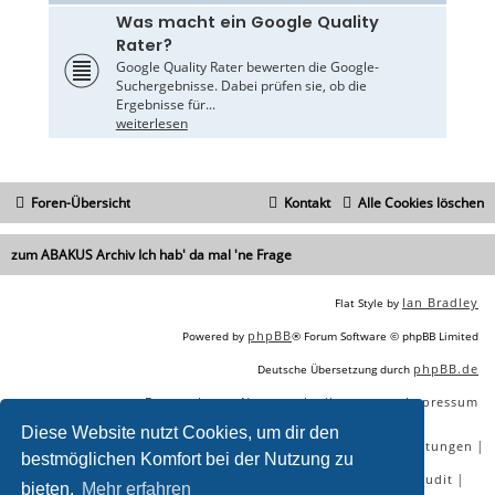
Was macht ein Google Quality
Rater?
Google Quality Rater bewerten die Google-
Suchergebnisse. Dabei prüfen sie, ob die
Ergebnisse für...
weiterlesen
Foren-Übersicht
Kontakt
Alle Cookies löschen
zum ABAKUS Archiv Ich hab' da mal 'ne Frage
Ian Bradley
Flat Style by
phpBB
Powered by
® Forum Software © phpBB Limited
phpBB.de
Deutsche Übersetzung durch
Datenschutz
Nutzungsbedingungen
Impressum
|
|
Diese Website nutzt Cookies, um dir den
|
|
|
|
SEO Agentur
SEO Blog
SEO Online Tools
SEO Dienstleistungen
bestmöglichen Komfort bei der Nutzung zu
|
|
|
|
SEO Workshops
SEO Beratung
Backlinks kaufen
SEO Audit
bieten.
Mehr erfahren