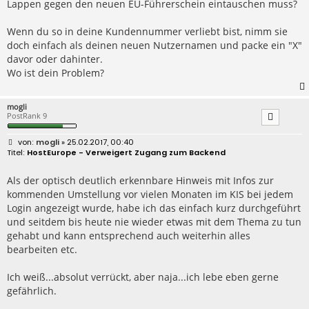
Lappen gegen den neuen EU-Führerschein eintauschen muss?
g
Wenn du so in deine Kundennummer verliebt bist, nimm sie
doch einfach als deinen neuen Nutzernamen und packe ein "X"
davor oder dahinter.
Wo ist dein Problem?
mogli
PostRank 9
B
mogli
» 25.02.2017, 00:40
e
HostEurope - Verweigert Zugang zum Backend
i
t
r
Als der optisch deutlich erkennbare Hinweis mit Infos zur
a
kommenden Umstellung vor vielen Monaten im KIS bei jedem
g
Login angezeigt wurde, habe ich das einfach kurz durchgeführt
und seitdem bis heute nie wieder etwas mit dem Thema zu tun
gehabt und kann entsprechend auch weiterhin alles
bearbeiten etc.
Ich weiß...absolut verrückt, aber naja...ich lebe eben gerne
gefährlich.