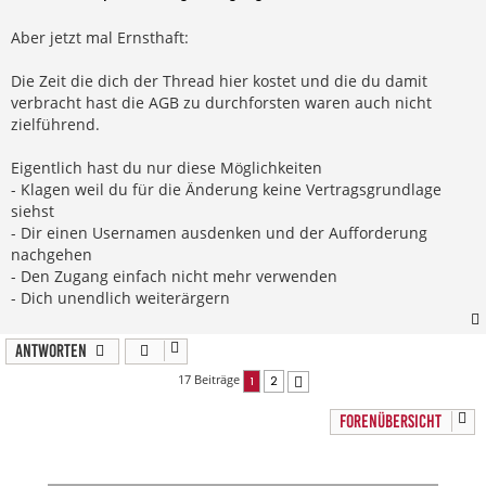
i
t
r
Aber jetzt mal Ernsthaft:
a
g
Die Zeit die dich der Thread hier kostet und die du damit
verbracht hast die AGB zu durchforsten waren auch nicht
zielführend.
Eigentlich hast du nur diese Möglichkeiten
- Klagen weil du für die Änderung keine Vertragsgrundlage
siehst
- Dir einen Usernamen ausdenken und der Aufforderung
nachgehen
- Den Zugang einfach nicht mehr verwenden
- Dich unendlich weiterärgern
Antworten
17 Beiträge
1
2
Nächste
FORENÜBERSICHT