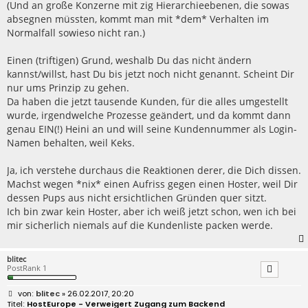
(Und an große Konzerne mit zig Hierarchieebenen, die sowas
absegnen müssten, kommt man mit *dem* Verhalten im
Normalfall sowieso nicht ran.)
Einen (triftigen) Grund, weshalb Du das nicht ändern
kannst/willst, hast Du bis jetzt noch nicht genannt. Scheint Dir
nur ums Prinzip zu gehen.
Da haben die jetzt tausende Kunden, für die alles umgestellt
wurde, irgendwelche Prozesse geändert, und da kommt dann
genau EIN(!) Heini an und will seine Kundennummer als Login-
Namen behalten, weil Keks.
Ja, ich verstehe durchaus die Reaktionen derer, die Dich dissen.
Machst wegen *nix* einen Aufriss gegen einen Hoster, weil Dir
dessen Pups aus nicht ersichtlichen Gründen quer sitzt.
Ich bin zwar kein Hoster, aber ich weiß jetzt schon, wen ich bei
mir sicherlich niemals auf die Kundenliste packen werde.
blitec
PostRank 1
B
blitec
» 26.02.2017, 20:20
e
HostEurope - Verweigert Zugang zum Backend