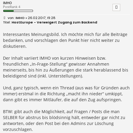
IMHO
PostRank 4
B
IMHO
» 26.02.2017, 19:28
e
HostEurope - Verweigert Zugang zum Backend
i
t
r
Interessantes Meinungsbild. Ich möchte mich für alle Beiträge
a
bedanken, und vorschlagen den Punkt hier nicht weiter zu
g
diskutieren.
Der Inhalt variiert IMHO von kurzen Hinweisen bzw.
freundlichen „In-Frage-Stellung“ gewisser Annahmen
meinerseits, bis hin zu Äußerungen die stark herablassend bis
beleidigend sind (inkl. Unterstellungen).
Und, ganz typisch, wenn ein Thread (aus was für Gründen auch
immer) erstmal in die Richtung „macht ihn nieder“ umkippt,
dann gibt es immer Mitläufer, die auf den Zug aufspringen.
BTW: gibt auch die Möglichkeit, auf Fragen / Posts die man
SELBER für abstrus bis blödsinnig hält, entweder gar nicht zu
antworten, oder den Post bei den Admins zur Löschung
vorzuschlagen.