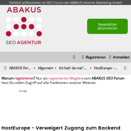
Herzlich willkommen im
SEO Forum
der ABAKUS Internet Marketing GmbH
Newsletter
abonnieren
Registrieren
Anmelden
S
ABAKUS Foren-Übersicht
Allgemein
Ich hab' da mal 'ne Frage
HostEurope - Verweigert Zugang zum Backend
u
registrieren
registriertes Mitglied
c
h
Anzeige
e
HostEurope - Verweigert Zugang zum Backend