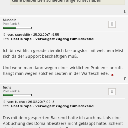
keine bleibenden schaeden angerichtet haben.
Muaddib
PostRank 5
B
Muaddib
» 25.02.2017, 19:55
e
HostEurope - Verweigert Zugang zum Backend
i
t
r
Ich bin wirklich gerade ziemlich fassungslos, mit welchem Mist
a
sich da der Support beschäftigen muß.
g
Und wenn man dann wegen eines wirklichen Problems anruft,
hängt man wegen solchen Leuten in der Warteschleife.
fuchs
PostRank 4
B
fuchs
» 26.02.2017, 09:13
e
HostEurope - Verweigert Zugang zum Backend
i
t
r
Das mit dem gesperrten Backend hatte ich auch mal, als eine
a
Abbuchung des Domainbesitzers nicht geklappt hatte. Scheint
g