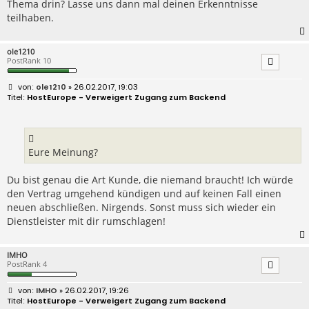
Thema drin? Lasse uns dann mal deinen Erkenntnisse
teilhaben.
ole1210
PostRank 10
B
ole1210
» 26.02.2017, 19:03
e
HostEurope - Verweigert Zugang zum Backend
i
t
r
a
g
Eure Meinung?
Du bist genau die Art Kunde, die niemand braucht! Ich würde
den Vertrag umgehend kündigen und auf keinen Fall einen
neuen abschließen. Nirgends. Sonst muss sich wieder ein
Dienstleister mit dir rumschlagen!
IMHO
PostRank 4
B
IMHO
» 26.02.2017, 19:26
e
HostEurope - Verweigert Zugang zum Backend
i