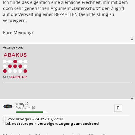
Ich finde das eigentlich eine ziemliche Frechheit, mir mit dem
doch sehr generischen Argument „Datenschutz“ den Zugriff
auf die Verwaltung einer BEZAHLTEN Dienstleistung zu
verweigern.
Eure Meinung?
Anzeige von:
arnego2
PostRank 10
B
arnego2
» 24.02.2017, 22:03
e
HostEurope - Verweigert Zugang zum Backend
i
t
r