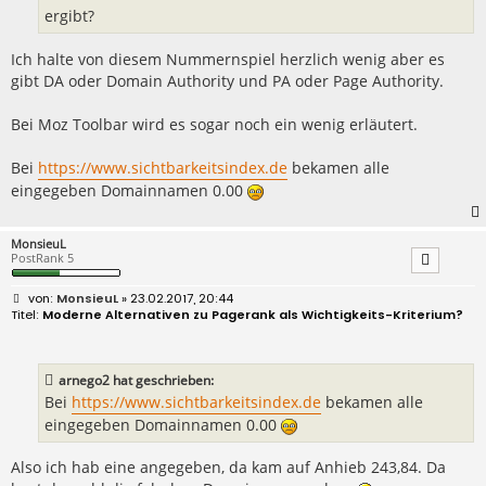
ergibt?
Ich halte von diesem Nummernspiel herzlich wenig aber es
gibt DA oder Domain Authority und PA oder Page Authority.
Bei Moz Toolbar wird es sogar noch ein wenig erläutert.
Bei
https://www.sichtbarkeitsindex.de
bekamen alle
eingegeben Domainnamen 0.00
MonsieuL
PostRank 5
B
MonsieuL
» 23.02.2017, 20:44
e
Moderne Alternativen zu Pagerank als Wichtigkeits-Kriterium?
i
t
r
a
arnego2 hat geschrieben:
g
Bei
https://www.sichtbarkeitsindex.de
bekamen alle
eingegeben Domainnamen 0.00
Also ich hab eine angegeben, da kam auf Anhieb 243,84. Da