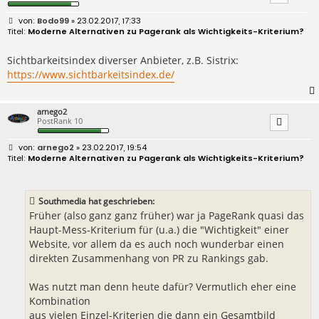
B
Bodo99
» 23.02.2017, 17:33
e
Moderne Alternativen zu Pagerank als Wichtigkeits-Kriterium?
i
t
r
Sichtbarkeitsindex diverser Anbieter, z.B. Sistrix:
a
https://www.sichtbarkeitsindex.de/
g
arnego2
PostRank 10
B
arnego2
» 23.02.2017, 19:54
e
Moderne Alternativen zu Pagerank als Wichtigkeits-Kriterium?
i
t
r
a
Southmedia hat geschrieben:
g
Früher (also ganz ganz früher) war ja PageRank quasi das
Haupt-Mess-Kriterium für (u.a.) die "Wichtigkeit" einer
Website, vor allem da es auch noch wunderbar einen
direkten Zusammenhang von PR zu Rankings gab.
Was nutzt man denn heute dafür? Vermutlich eher eine
Kombination
aus vielen Einzel-Kriterien die dann ein Gesamtbild