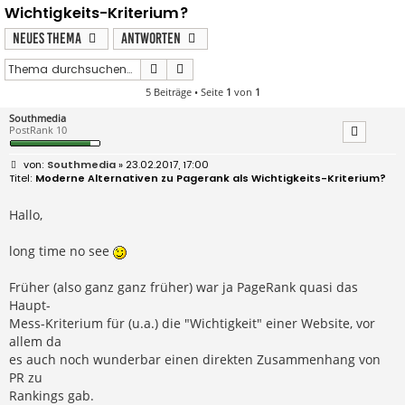
Wichtigkeits-Kriterium?
Neues Thema
Antworten
Suche
Erweiterte Suche
5 Beiträge • Seite
1
von
1
Southmedia
PostRank 10
B
Southmedia
» 23.02.2017, 17:00
e
Moderne Alternativen zu Pagerank als Wichtigkeits-Kriterium?
i
t
r
Hallo,
a
g
long time no see
Früher (also ganz ganz früher) war ja PageRank quasi das
Haupt-
Mess-Kriterium für (u.a.) die "Wichtigkeit" einer Website, vor
allem da
es auch noch wunderbar einen direkten Zusammenhang von
PR zu
Rankings gab.