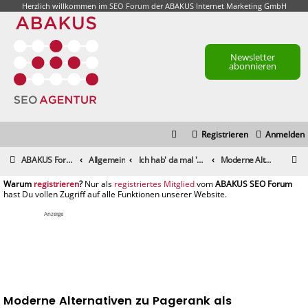
Herzlich willkommen im
SEO Forum
der ABAKUS Internet Marketing GmbH
Newsletter
abonnieren
Registrieren
Anmelden
S
ABAKUS Foren-Übersicht
Allgemein
Ich hab' da mal 'ne Frage
Moderne Alternativen zu Pagerank als Wichtigkeits-Kriterium?
u
registrieren
registriertes Mitglied
c
h
Anzeige
e
Moderne Alternativen zu Pagerank als