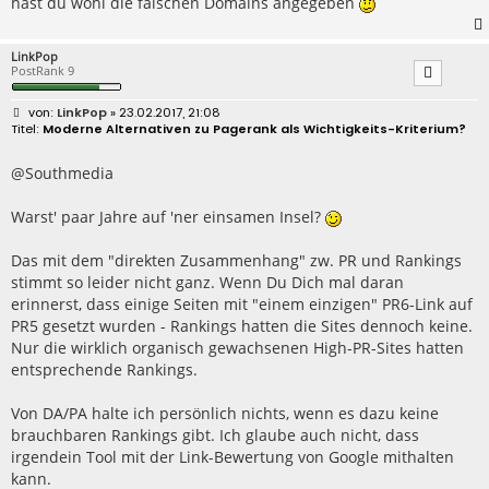
hast du wohl die falschen Domains angegeben
LinkPop
PostRank 9
B
LinkPop
» 23.02.2017, 21:08
e
Moderne Alternativen zu Pagerank als Wichtigkeits-Kriterium?
i
t
r
@Southmedia
a
g
Warst' paar Jahre auf 'ner einsamen Insel?
Das mit dem "direkten Zusammenhang" zw. PR und Rankings
stimmt so leider nicht ganz. Wenn Du Dich mal daran
erinnerst, dass einige Seiten mit "einem einzigen" PR6-Link auf
PR5 gesetzt wurden - Rankings hatten die Sites dennoch keine.
Nur die wirklich organisch gewachsenen High-PR-Sites hatten
entsprechende Rankings.
Von DA/PA halte ich persönlich nichts, wenn es dazu keine
brauchbaren Rankings gibt. Ich glaube auch nicht, dass
irgendein Tool mit der Link-Bewertung von Google mithalten
kann.