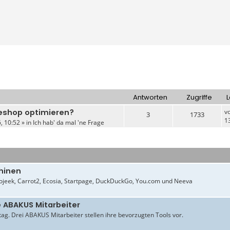
Antworten
Zugriffe
L
neshop optimieren?
v
3
1733
1
, 10:52 » in
Ich hab' da mal 'ne Frage
hinen
jeek, Carrot2, Ecosia, Startpage, DuckDuckGo, You.com und Neeva
e ABAKUS Mitarbeiter
ltag. Drei ABAKUS Mitarbeiter stellen ihre bevorzugten Tools vor.