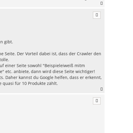
N
a
c
h
o
b
e
n
n gibt.
Seite. Der Vorteil dabei ist, dass der Crawler den
olle.
uf einer Seite sowohl "Beispieleiweiß mitm
etc. anbiete, dann wird diese Seite wichtiger!
. Daher kannst du Google helfen, dass er erkennt,
 quasi für 10 Produkte zählt.
N
a
c
h
o
b
e
n