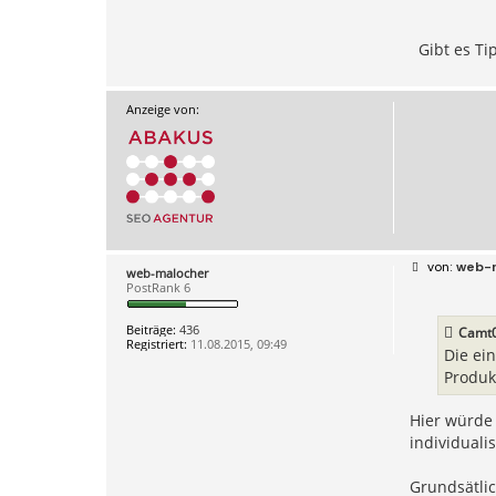
Gibt es Ti
Anzeige von:
B
web-
web-malocher
e
PostRank 6
i
t
r
Beiträge:
436
Camt0
a
Registriert:
11.08.2015, 09:49
g
Die ei
Produk
Hier würde 
individuali
Grundsätlic