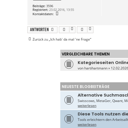
Beiträge:
3596
Registriert:
23.02.2016, 13:55
K
Kontaktdaten:
o
n
t
a
Antworten
k
t
Zurück zu „Ich hab' da mal 'ne Frage“
d
a
t
e
VERGLEICHBARE THEMEN
n
v
o
Kategorieseiten Onli
n
von
hartihartmann
» 12.02.2026
a
r
n
e
g
NEUESTE BLOGBEITRÄGE
o
2
Alternative Suchmasc
Swisscows, MetaGer, Qwant, Mo
weiterlesen
Diese Tools nutzen di
Tools erleichtern den Arbeitsal
weiterlesen