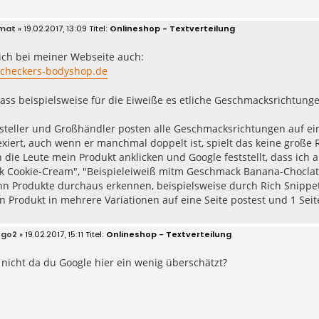
imat
» 19.02.2017, 13:09
Onlineshop - Textverteilung
ich bei meiner Webseite auch:
checkers-bodyshop.de
 dass beispielsweise für die Eiweiße es etliche Geschmacksrichtunge
steller und Großhändler posten alle Geschmacksrichtungen auf eine 
exiert, auch wenn er manchmal doppelt ist, spielt das keine große R
die Leute mein Produkt anklicken und Google feststellt, dass ich a
 Cookie-Cream", "Beispieleiweiß mitm Geschmack Banana-Choclate" 
n Produkte durchaus erkennen, beispielsweise durch Rich Snippets
n Produkt in mehrere Variationen auf eine Seite postest und 1 Seite
ego2
» 19.02.2017, 15:11
Onlineshop - Textverteilung
nicht da du Google hier ein wenig überschätzt?