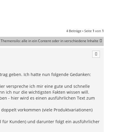
4 Beiträge • Seite
1
von
1
Themensilo: alle in ein Content oder in verschiedene Inhalte
ftrag geben. Ich hatte nun folgende Gedanken:
hier verspreche ich mir eine gute und schnelle
n ich nur die wichtigsten Fakten wissen will.
ben - hier wird es einen ausführlichen Text zum
e doppelt vorkommen (viele Produktvariationen)
l für Kunden) und darunter folgt ein ausführlicher