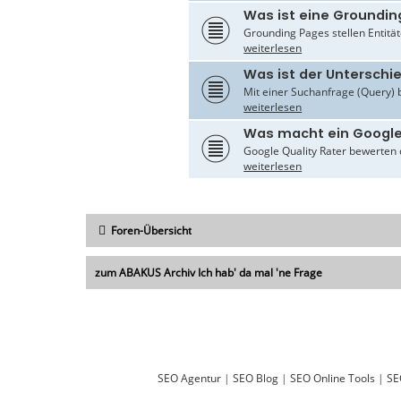
Was ist eine Groundin
Grounding Pages stellen Entität
weiterlesen
Was ist der Untersch
Mit einer Suchanfrage (Query) 
weiterlesen
Was macht ein Google
Google Quality Rater bewerten d
weiterlesen
Foren-Übersicht
zum ABAKUS Archiv Ich hab' da mal 'ne Frage
SEO Agentur
|
SEO Blog
|
SEO Online Tools
|
SE