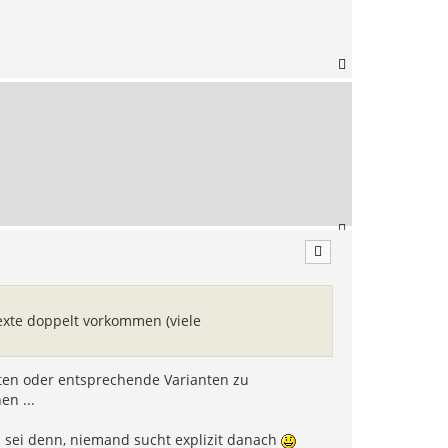
N
a
c
h
o
b
e
n
N
a
c
h
o
b
exte doppelt vorkommen (viele
e
n
eiten oder entsprechende Varianten zu
en ...
 sei denn, niemand sucht explizit danach