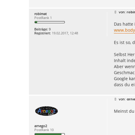
B
rob
robimat
e
PostRank 1
i
Das hatte 
t
r
Beiträge:
9
www.body
a
Registriert:
19.02.2017, 12:48
g
Es ist so,
Selbst Her
Inhalt ind
Aber wenn 
Geschmack
Google kan
dass du ei
B
arn
e
i
Meinst du 
t
r
a
g
arnego2
PostRank 10