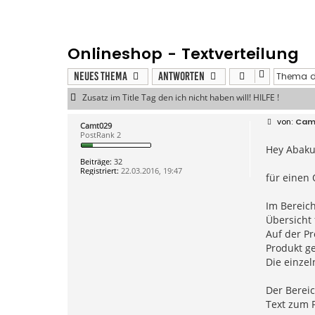
Onlineshop - Textverteilung
Neues Thema
Antworten
Zusatz im Title Tag den ich nicht haben will! HILFE !
B
Cam
Camt029
e
PostRank 2
i
Hey Abaku
t
r
Beiträge:
32
a
Registriert:
22.03.2016, 19:47
g
für einen 
Im Bereich
Übersicht 
Auf der Pr
Produkt g
Die einzel
Der Bereic
Text zum P