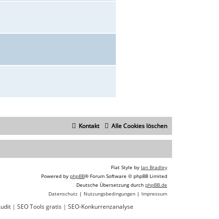
Kontakt
Alle Cookies löschen
Flat Style by
Ian Bradley
Powered by
phpBB
® Forum Software © phpBB Limited
Deutsche Übersetzung durch
phpBB.de
Datenschutz
|
Nutzungsbedingungen
|
Impressum
udit
|
SEO Tools gratis
|
SEO-Konkurrenzanalyse