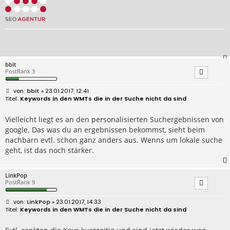
bbit
PostRank 3
B
bbit
» 23.01.2017, 12:41
e
Keywords in den WMTs die in der Suche nicht da sind
i
t
r
Vielleicht liegt es an den personalisierten Suchergebnissen von
a
google. Das was du an ergebnissen bekommst, sieht beim
g
nachbarn evtl. schon ganz anders aus. Wenns um lokale suche
geht, ist das noch stärker.
LinkPop
PostRank 9
B
LinkPop
» 23.01.2017, 14:33
e
Keywords in den WMTs die in der Suche nicht da sind
i
t
r