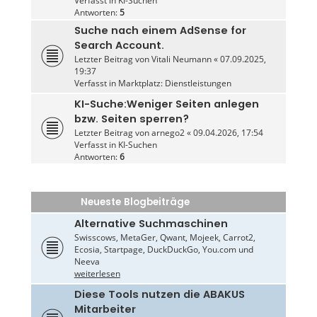
Verfasst in
KI-Suchen
Antworten:
5
Suche nach einem AdSense for
Search Account.
Letzter Beitrag von
Vitali Neumann
«
07.09.2025,
19:37
Verfasst in
Marktplatz: Dienstleistungen
KI-Suche:Weniger Seiten anlegen
bzw. Seiten sperren?
Letzter Beitrag von
arnego2
«
09.04.2026, 17:54
Verfasst in
KI-Suchen
Antworten:
6
Neueste Blogbeiträge
Alternative Suchmaschinen
Swisscows, MetaGer, Qwant, Mojeek, Carrot2,
Ecosia, Startpage, DuckDuckGo, You.com und
Neeva
weiterlesen
Diese Tools nutzen die ABAKUS
Mitarbeiter