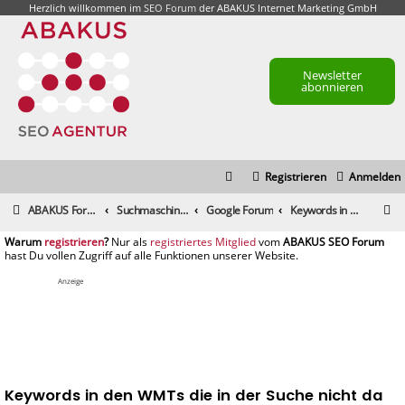
Herzlich willkommen im
SEO Forum
der ABAKUS Internet Marketing GmbH
Newsletter
abonnieren
Registrieren
Anmelden
S
ABAKUS Foren-Übersicht
Suchmaschinenmarketing (SEM) / Suchmaschinenoptimierung (SEO)
Google Forum
Keywords in den WMTs die in der Suche nicht da sind
u
registrieren
registriertes Mitglied
c
h
Anzeige
e
Keywords in den WMTs die in der Suche nicht da