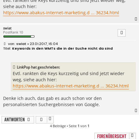
Evtl. rankten die Keys kurzzeitig und sind jetzt wieder weg,
a
siehe auch hier:
g
https://www.abakus-internet-marketing.d ... 36234.html
swiat
PostRank 10
B
swiat
» 23.01.2017, 16:04
e
Keywords in den WMTs die in der Suche nicht da sind
i
t
r
a
LinkPop hat geschrieben:
g
Evtl. rankten die Keys kurzzeitig und sind jetzt wieder
weg, siehe auch hier:
https://www.abakus-internet-marketing.d ... 36234.html
Denke ich auch, das gab es auch schon vor den
personalisierten Suchergebnissen von Google.
Antworten
4 Beiträge • Seite
1
von
1
FORENÜBERSICHT