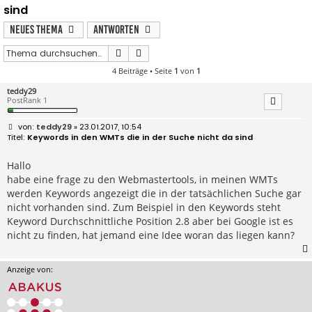
sind
Neues Thema
Antworten
Suche
Erweiterte Suche
4 Beiträge • Seite
1
von
1
teddy29
PostRank 1
B
teddy29
» 23.01.2017, 10:54
e
Keywords in den WMTs die in der Suche nicht da sind
i
t
r
Hallo
a
habe eine frage zu den Webmastertools, in meinen WMTs
g
werden Keywords angezeigt die in der tatsächlichen Suche gar
nicht vorhanden sind. Zum Beispiel in den Keywords steht
Keyword Durchschnittliche Position 2.8 aber bei Google ist es
nicht zu finden, hat jemand eine Idee woran das liegen kann?
Anzeige von: