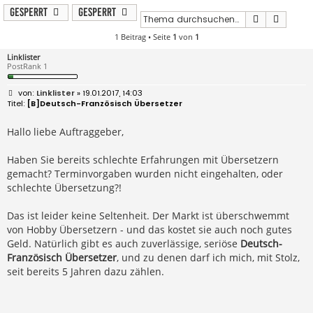
Gesperrt
Gesperrt
Suche
Erweit
1 Beitrag • Seite
1
von
1
Linklister
PostRank 1
B
Linklister
» 19.01.2017, 14:03
e
[B]Deutsch-Französisch Übersetzer
i
t
r
Hallo liebe Auftraggeber,
a
g
Haben Sie bereits schlechte Erfahrungen mit Übersetzern
gemacht? Terminvorgaben wurden nicht eingehalten, oder
schlechte Übersetzung?!
Das ist leider keine Seltenheit. Der Markt ist überschwemmt
von Hobby Übersetzern - und das kostet sie auch noch gutes
Geld. Natürlich gibt es auch zuverlässige, seriöse
Deutsch-
Französisch Übersetzer
, und zu denen darf ich mich, mit Stolz,
seit bereits 5 Jahren dazu zählen.