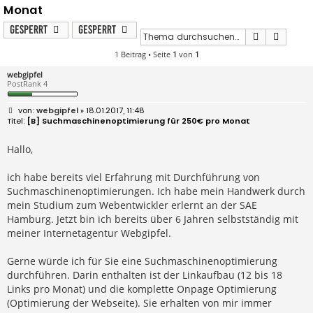
Monat
Gesperrt
Gesperrt
Suche
Erweit
1 Beitrag • Seite
1
von
1
webgipfel
PostRank 4
B
webgipfel
» 18.01.2017, 11:48
e
[B] Suchmaschinenoptimierung für 250€ pro Monat
i
t
r
Hallo,
a
g
ich habe bereits viel Erfahrung mit Durchführung von
Suchmaschinenoptimierungen. Ich habe mein Handwerk durch
mein Studium zum Webentwickler erlernt an der SAE
Hamburg. Jetzt bin ich bereits über 6 Jahren selbstständig mit
meiner Internetagentur Webgipfel.
Gerne würde ich für Sie eine Suchmaschinenoptimierung
durchführen. Darin enthalten ist der Linkaufbau (12 bis 18
Links pro Monat) und die komplette Onpage Optimierung
(Optimierung der Webseite). Sie erhalten von mir immer