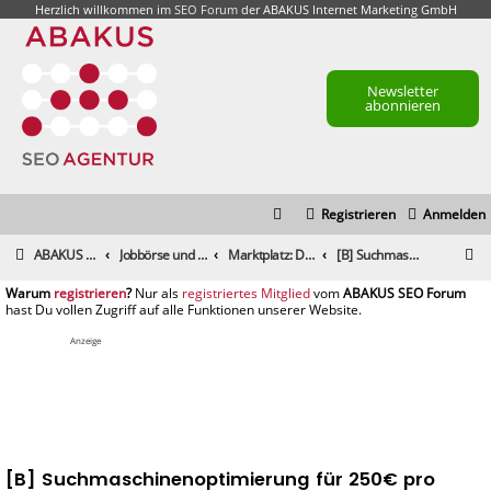
Herzlich willkommen im
SEO Forum
der ABAKUS Internet Marketing GmbH
Newsletter
abonnieren
Registrieren
Anmelden
S
ABAKUS Foren-Übersicht
Jobbörse und Marktplatz
Marktplatz: Dienstleistungen
[B] Suchmaschinenoptimierung für 250€ pro Monat
u
registrieren
registriertes Mitglied
c
h
Anzeige
e
[B] Suchmaschinenoptimierung für 250€ pro