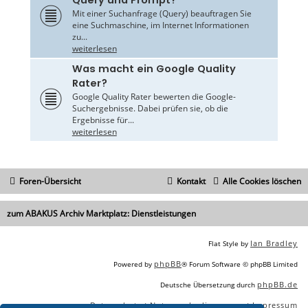
Query und Prompt?
Mit einer Suchanfrage (Query) beauftragen Sie
eine Suchmaschine, im Internet Informationen
zu...
weiterlesen
Was macht ein Google Quality
Rater?
Google Quality Rater bewerten die Google-
Suchergebnisse. Dabei prüfen sie, ob die
Ergebnisse für...
weiterlesen
Foren-Übersicht
Kontakt
Alle Cookies löschen
zum ABAKUS Archiv Marktplatz: Dienstleistungen
Ian Bradley
Flat Style by
phpBB
Powered by
® Forum Software © phpBB Limited
phpBB.de
Deutsche Übersetzung durch
Datenschutz
Nutzungsbedingungen
Impressum
|
|